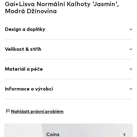
Gai+Lisva Normální Kalhoty 'Jasmin',
Modrá Džínovina
Design a doplňky
Jednobarevný
Velikost & střih
Bavlna
Nařásněné
Délka: Dlouhé / Maxi
Materiál a péče
Střih: Normální
Položka č.
GL19211472 Denim BlueXS
Výška sedu: Střední pas
Vrchní materiál: 100% Bavlna
Informace o výrobci
Tabulka velikostí
Země původu: Indie
Nordic Basic Wear A/S
Sønderskovvej 7
Nahlásit právní problém
8362 Hørning
DK
support@adjutant.dk
Coins