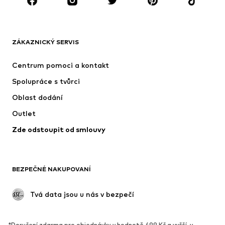
Doplňky
Premium
OBLEČENÍ
ZÁKAZNICKÝ SERVIS
Nové
Oblíbené
Šaty
Džíny
Centrum pomoci a kontakt
Trička & topy
Kalhoty
Spolupráce s tvůrci
Bundy
Svetry & pletené oděvy
Oblast dodání
Spodní prádlo
Halenky & tuniky
Outlet
Kabáty
Sukně
Zde odstoupit od smlouvy
Plavky
Mikiny
Blejzry
Overaly
Móda pro plnoštíhlé
Těhotenská móda
BEZPEČNÉ NAKUPOVANÍ
Příležitosti
Exkluzivně
Upcyklace
 Tvá data jsou u nás v bezpečí
BOTY
*Doručení zdarma pro objednávky v hodnotě 499 Kč a vyšší, v