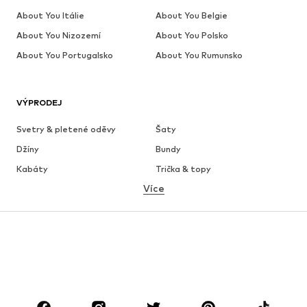
About You Itálie
About You Belgie
About You Nizozemí
About You Polsko
About You Portugalsko
About You Rumunsko
VÝPRODEJ
Svetry & pletené oděvy
Šaty
Džíny
Bundy
Kabáty
Trička & topy
Více
Kalhoty
Spodní prádlo
Sukně
Halenky & tuniky
Mikiny
Blejzry
Plavky
Overaly
Móda pro plnoštíhlé
Těhotenská móda
Boty
Sport