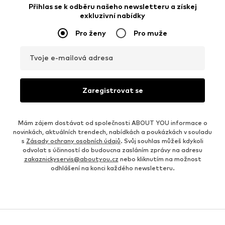
Přihlas se k odběru našeho newsletteru a získej
exkluzivní nabídky
Pro ženy
Pro muže
Tvoje e-mailová adresa
Zaregistrovat se
Mám zájem dostávat od společnosti ABOUT YOU informace o
novinkách, aktuálních trendech, nabídkách a poukázkách v souladu
s
Zásady ochrany osobních údajů
. Svůj souhlas můžeš kdykoli
odvolat s účinností do budoucna zasláním zprávy na adresu
zakaznickyservis@aboutyou.cz
nebo kliknutím na možnost
odhlášení na konci každého newsletteru.