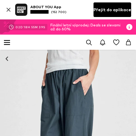
ABOUT YOU App
Přejít do aplikace
(152 700)
Finální letní výprodej: Deals se slevami
02
D
18
H
55
M
39
S
až do 60%