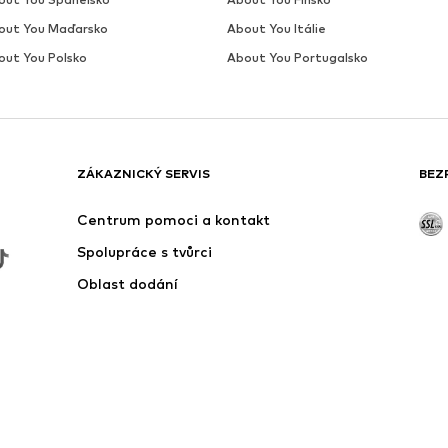
out You Maďarsko
About You Itálie
out You Polsko
About You Portugalsko
ZÁKAZNICKÝ SERVIS
BEZ
Centrum pomoci a kontakt
Spolupráce s tvůrci
Oblast dodání
Outlet
Zde odstoupit od smlouvy
99 Kč a vyšší, v opačném případě se na objednávku vztahuje poštovné a po
ed snížením ceny.
 ze zahraničí mohou být účtovány poplatky.