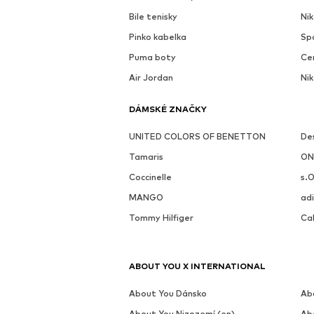
Bile tenisky
Ni
Pinko kabelka
Sp
Puma boty
Ce
Air Jordan
Nik
DÁMSKÉ ZNAČKY
UNITED COLORS OF BENETTON
De
Tamaris
ON
Coccinelle
s.O
MANGO
adi
Tommy Hilfiger
Cal
ABOUT YOU X INTERNATIONAL
About You Dánsko
Ab
About You Nizozemí (en)
Ab