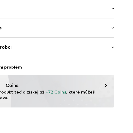
h
y
í lem
as
u
e
í
15605 Dark GreyS
Bavlna
robci
Jemný úplet
ar A/S
urecko
ní problém
nt.dk
Coins
rodukt teď a získej až 
+72 Coins
, které můžeš 
evu.