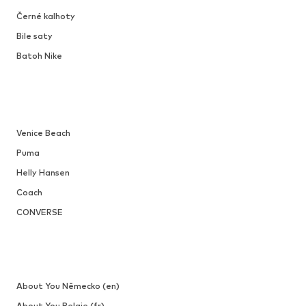
Černé kalhoty
Bile saty
Batoh Nike
Venice Beach
Puma
Helly Hansen
Coach
CONVERSE
About You Německo (en)
About You Belgie (fr)