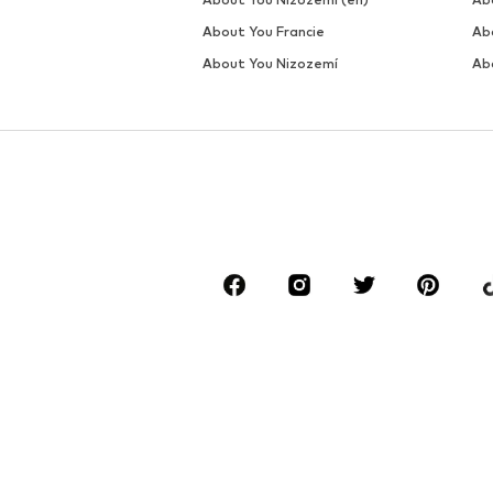
About You Francie
Ab
About You Nizozemí
Ab
*Doručení zdarma pro objednávky v hodnotě 4
Nejnižší celková cena za posledních 30 dní př
****Zdarma ze všech českých sítí. Při volání