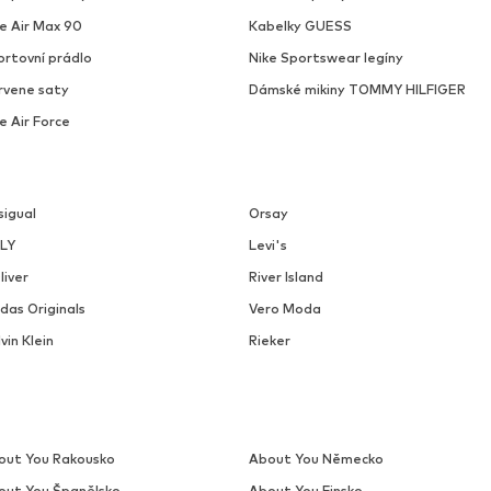
ke Air Max 90
Kabelky GUESS
ortovní prádlo
Nike Sportswear legíny
rvene saty
Dámské mikiny TOMMY HILFIGER
e Air Force
sigual
Orsay
LY
Levi's
liver
River Island
das Originals
Vero Moda
vin Klein
Rieker
out You Rakousko
About You Německo
out You Španělsko
About You Finsko