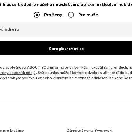
řihlas se k odběru našeho newsletteru a získej exkluzivní nabíd
Pro ženy
Pro muže
vá adresa
Zaregistrovat se
d společnosti ABOUT YOU informace o novinkách, aktuálních trendech, n
rany osobních údajů
. Svůj souhlas můžeš kdykoli odvolat s účinností do b
ickyservis@aboutyou.cz
nebo kliknutím na možnost odhlášení na konci ka
e pro kraťasy
Dámské šperky Swarovski