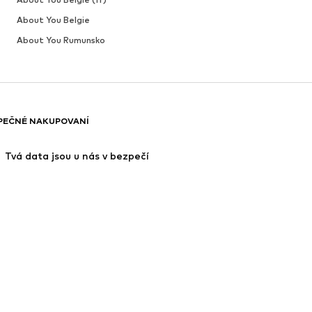
About You Belgie
About You Rumunsko
PEČNÉ NAKUPOVANÍ
 Tvá data jsou u nás v bezpečí
platky za služby ve výši 49 Kč.