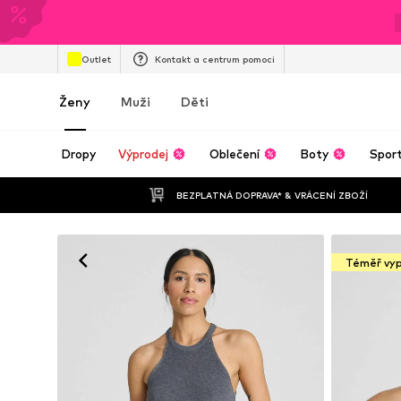
Outlet
Kontakt a centrum pomoci
Ženy
Muži
Děti
Dropy
Výprodej
Oblečení
Boty
Spor
BEZPLATNÁ DOPRAVA* & VRÁCENÍ ZBOŽÍ
Téměř vy