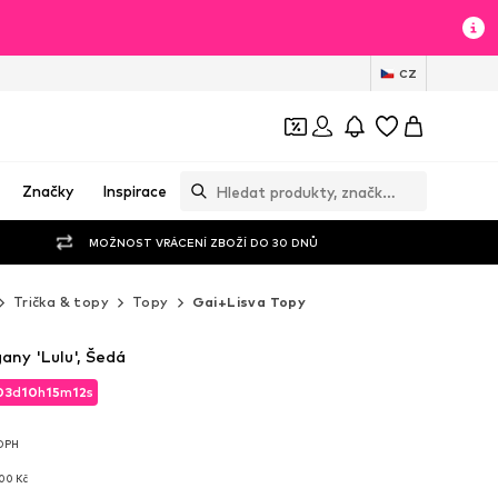
CZ
Značky
Inspirace
MOŽNOST VRÁCENÍ ZBOŽÍ DO 30 DNŮ
Trička & topy
Topy
Gai+Lisva Topy
any 'Lulu', Šedá
03
d
10
h
15
m
11
s
03
d
10
h
15
m
11
s
 DPH
 DPH
800 Kč
800 Kč