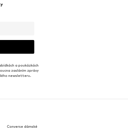
ky
abídkách a poukázkách
udoucna zasláním zprávy
ždého newsletteru.
Converse dámské