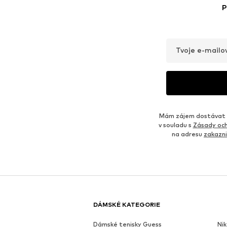
P
Tvoje e-mailo
Mám zájem dostávat o
v souladu s
Zásady och
na adresu
zakazn
DÁMSKÉ KATEGORIE
Dámské tenisky Guess
Nik