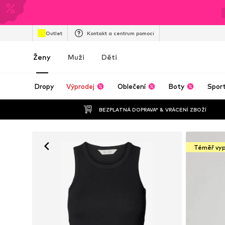
Outlet
Kontakt a centrum pomoci
Ženy
Muži
Děti
Dropy
Výprodej
Oblečení
Boty
Spor
BEZPLATNÁ DOPRAVA* & VRÁCENÍ ZBOŽÍ
Téměř vy