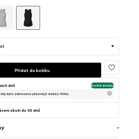
st
Přidat do košíku
ních dnů
Rychlé dodání
, aby byla zobrazena přesnější dodací lhůta.
cení zboží do 30 dnů
ky