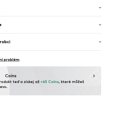
ý
h
ka
 Bez rukávů
e
ní délka
í lem
as
enina
Bavlna
robci
u
urecko
ar A/S
17650 BlackXS
ní problém
nt.dk
Coins
rodukt teď a získej až 
+45 Coins
, které můžeš 
evu.