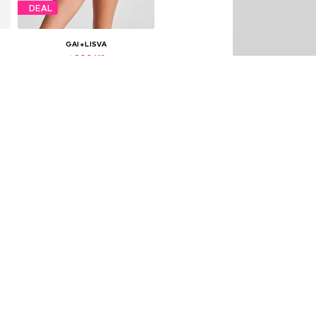
DEAL
GAI+LISVA
1 800 Kč
Původně: 2 000 Kč
Dostupné velikosti: XS, S, M, L, XL, XXL
Poslední nejnižší cena:
1 800 Kč
Přidat do košíku
DEAL