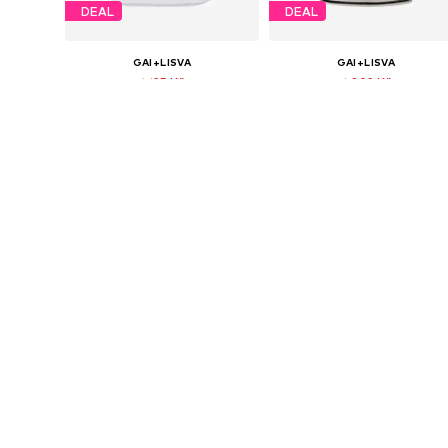
DEAL
DEAL
GAI+LISVA
GAI+LISVA
1 125 Kč
1 092 Kč
Původně: 1 250 Kč
Původně: 1 875 Kč
Dostupné velikosti: XS, M, L
Dostupné velikosti: XS, S, XXL
Poslední nejnižší cena:
1 125 Kč
Poslední nejnižší cena:
1 092 Kč
Přidat do košíku
Přidat do košíku
DEAL
DEAL