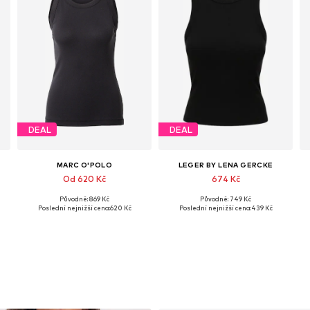
DEAL
DEAL
MARC O'POLO
LEGER BY LENA GERCKE
Od 620 Kč
674 Kč
Původně: 869 Kč
Původně: 749 Kč
XL
Dostupné v mnoha velikostech
Dostupné velikosti: XS, S, M, L, XL, XXL
Poslední nejnižší cena:
620 Kč
Poslední nejnižší cena:
439 Kč
Přidat do košíku
Přidat do košíku