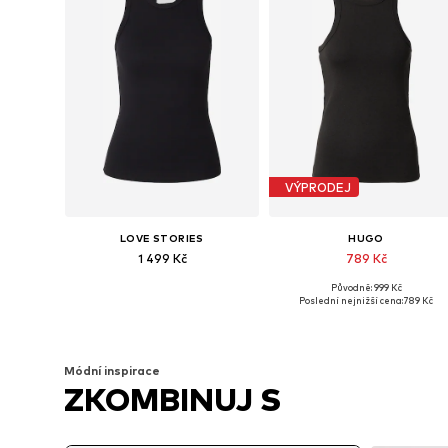
VÝPRODEJ
LOVE STORIES
HUGO
1 499 Kč
789 Kč
Původně: 999 Kč
Dostupné velikosti: XS, S, M, XL
Dostupné velikosti: XS, S, M, L, 
Poslední nejnižší cena:
789 Kč
Přidat do košíku
Přidat do košíku
Módní inspirace
ZKOMBINUJ S