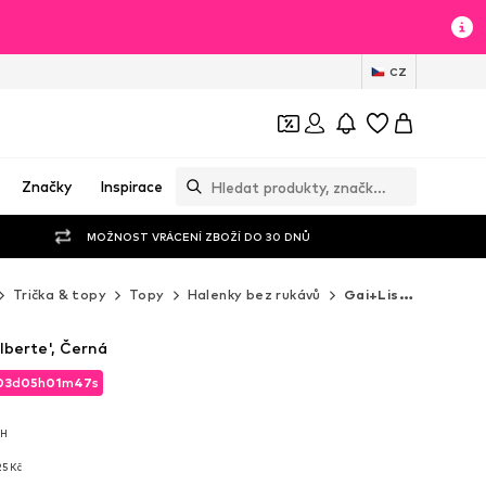
CZ
Značky
Inspirace
MOŽNOST VRÁCENÍ ZBOŽÍ DO 30 DNŮ
Trička & topy
Topy
Halenky bez rukávů
Gai+Lisva Halenky bez rukávů
lberte', Černá
03
d
05
h
01
m
46
s
03
d
05
h
01
m
46
s
PH
PH
25 Kč
25 Kč