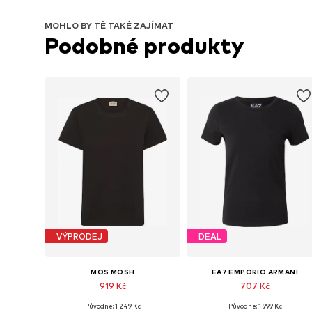
MOHLO BY TĚ TAKÉ ZAJÍMAT
Podobné produkty
VÝPRODEJ
DEAL
MOS MOSH
EA7 EMPORIO ARMANI
919 Kč
707 Kč
Původně: 1 249 Kč
Původně: 1 999 Kč
Dostupné velikosti: XS, M, XL
Dostupné velikosti: XS, S, M