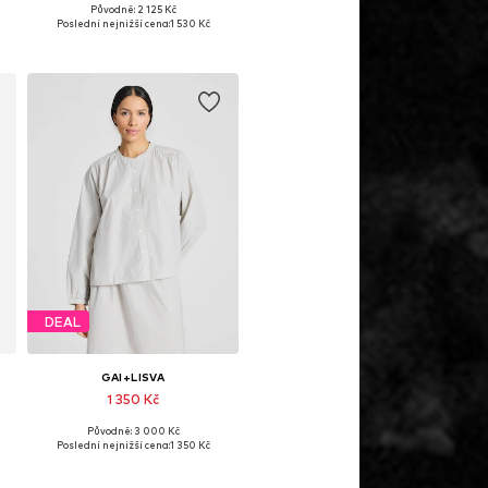
Původně: 2 125 Kč
XL
Dostupné velikosti: XS, S, M, L
Poslední nejnižší cena:
1 530 Kč
Přidat do košíku
DEAL
GAI+LISVA
1 350 Kč
Původně: 3 000 Kč
Dostupné velikosti: M, XL, XXL
Poslední nejnižší cena:
1 350 Kč
Přidat do košíku