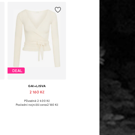
DEAL
GAI+LISVA
2 160 Kč
Původně: 2 400 Kč
Dostupné velikosti: S, M, L, XL
Poslední nejnižší cena:
2 160 Kč
Přidat do košíku