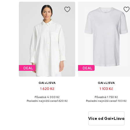
DEAL
DEAL
GAI+LISVA
GAI+LISVA
1 620 Kč
1 103 Kč
Původně: 4 000 Kč
Původně: 1 750 Kč
Dostupné velikosti: XS
Dostupné velikosti: XL
Poslední nejnižší cena:
1 620 Kč
Poslední nejnižší cena:
1 103 Kč
Přidat do košíku
Přidat do košíku
Více od Gai+Lisva