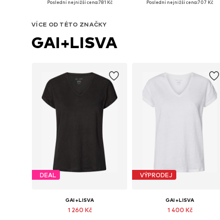
Poslední nejnižší cena:
781 Kč
Poslední nejnižší cena:
707 Kč
Přidat do košíku
Přidat do košíku
VÍCE OD TÉTO ZNAČKY
GAI+LISVA
DEAL
VÝPRODEJ
GAI+LISVA
GAI+LISVA
1 260 Kč
1 400 Kč