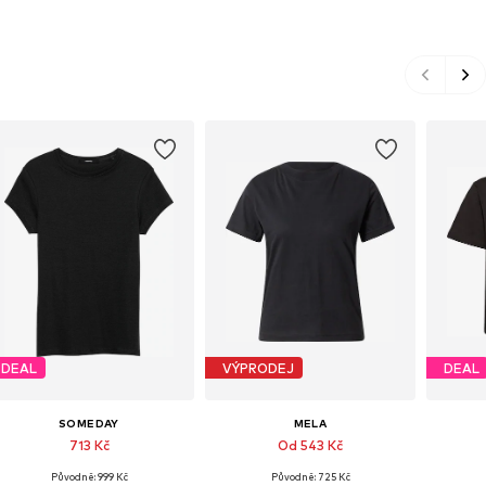
DEAL
VÝPRODEJ
DEAL
SOMEDAY
MELA
713 Kč
Od 543 Kč
Původně: 999 Kč
Původně: 725 Kč
Dostupné velikosti: S, M, L, XL
Dostupné velikosti: XS, S, M, L, XL