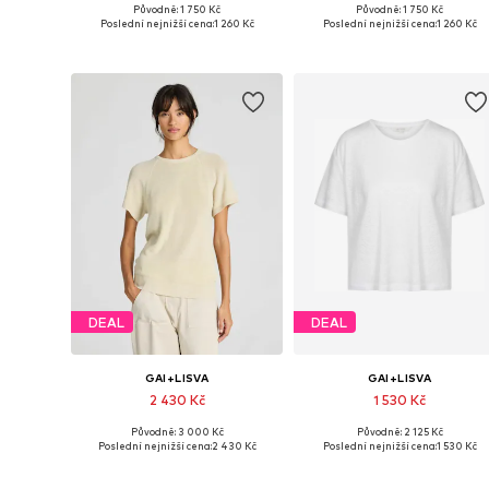
Původně: 1 750 Kč
Původně: 1 750 Kč
Dostupné velikosti: XS, S, M, L, XL
Dostupné velikosti: XS, S, M, L, 
Poslední nejnižší cena:
1 260 Kč
Poslední nejnižší cena:
1 260 Kč
Přidat do košíku
Přidat do košíku
DEAL
DEAL
GAI+LISVA
GAI+LISVA
2 430 Kč
1 530 Kč
Původně: 3 000 Kč
Původně: 2 125 Kč
Dostupné velikosti: M, L
Dostupné velikosti: XS, L, XL
Poslední nejnižší cena:
2 430 Kč
Poslední nejnižší cena:
1 530 Kč
Přidat do košíku
Přidat do košíku