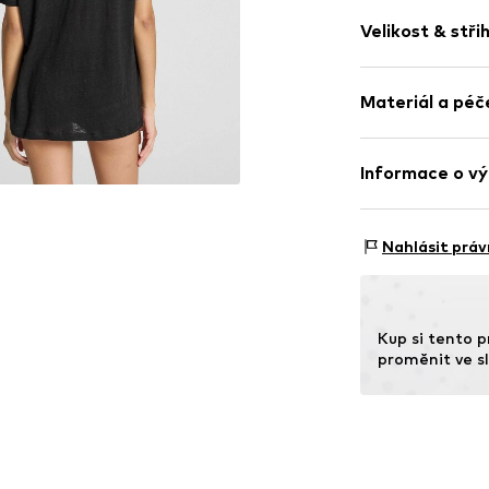
Jednobarevn
Velikost & stři
žerzej
Kulatý výstřih
Délka rukávu:
Prošitý spodn
Materiál a péč
Délka: Normál
Vzdušná látk
Střih: Normáln
Položka č.
GL118
Materiál: 100% 
Informace o vý
Tabulka velikost
Země původu: Po
Nordic Basic We
Sønderskovvej 7
Nahlásit práv
8362 Hørning
DK
support@adjuta
Kup si tento p
proměnit ve sl