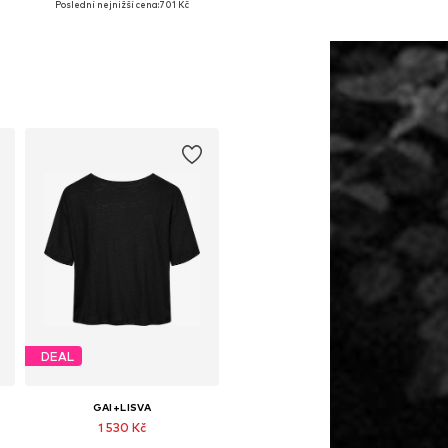
Poslední nejnižší cena:
701 Kč
Přidat do košíku
Přidat do košíku
DEAL
GAI+LISVA
1 530 Kč