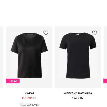
DEAL
INWEAR
WEEKEND MAX MARA
Od 701 Kč
1 629 Kč
Původně: 1 379 Kč
Dostupné velikosti: XS, S, M, XXL
Dostupné velikosti: XS, S, M, L, XL, XXL