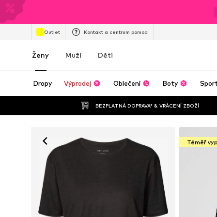
Outlet
Kontakt a centrum pomoci
Ženy
Muži
Děti
Dropy
Výprodej
Oblečení
Boty
Spor
BEZPLATNÁ DOPRAVA* & VRÁCENÍ ZBOŽÍ
Téměř vy