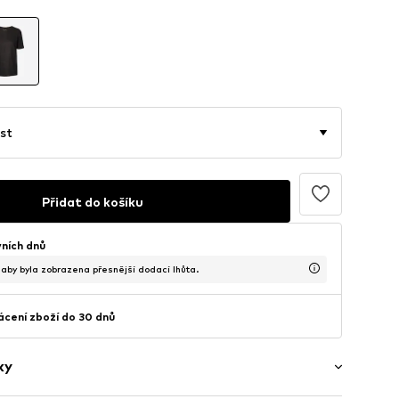
st
Přidat do košíku
vních dnů
, aby byla zobrazena přesnější dodací lhůta.
cení zboží do 30 dnů
ky