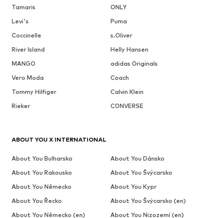
Tamaris
ONLY
Levi's
Puma
Coccinelle
s.Oliver
River Island
Helly Hansen
MANGO
adidas Originals
Vero Moda
Coach
Tommy Hilfiger
Calvin Klein
Rieker
CONVERSE
ABOUT YOU X INTERNATIONAL
About You Bulharsko
About You Dánsko
About You Rakousko
About You Švýcarsko
About You Německo
About You Kypr
About You Řecko
About You Švýcarsko (en)
About You Německo (en)
About You Nizozemí (en)