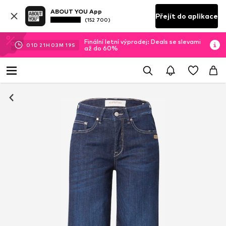
ABOUT YOU App
Přejít do aplikace
(152 700)
Finální letní výprodej: Deals se slevami
01
D
21
H
03
M
18
S
až do 60%