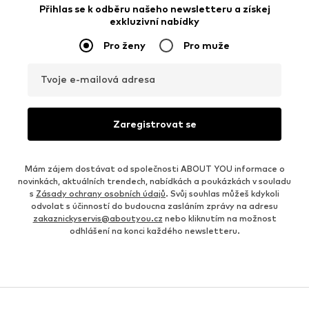
Přihlas se k odběru našeho newsletteru a získej
exkluzivní nabídky
Pro ženy
Pro muže
Tvoje e-mailová adresa
Zaregistrovat se
Mám zájem dostávat od společnosti ABOUT YOU informace o
novinkách, aktuálních trendech, nabídkách a poukázkách v souladu
s
Zásady ochrany osobních údajů
. Svůj souhlas můžeš kdykoli
odvolat s účinností do budoucna zasláním zprávy na adresu
zakaznickyservis@aboutyou.cz
nebo kliknutím na možnost
odhlášení na konci každého newsletteru.