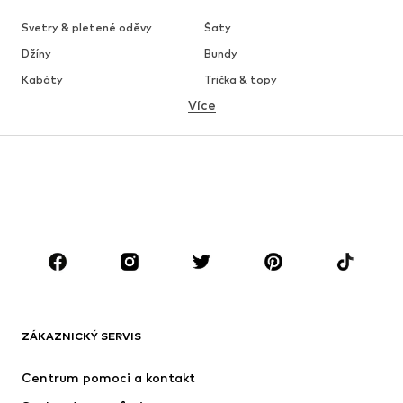
Svetry & pletené oděvy
Šaty
Džíny
Bundy
Kabáty
Trička & topy
Více
Kalhoty
Spodní prádlo
Sukně
Halenky & tuniky
Mikiny
Blejzry
Plavky
Overaly
Móda pro plnoštíhlé
Těhotenská móda
Boty
Sport
Doplňky
Premium
OBLEČENÍ
ZÁKAZNICKÝ SERVIS
Nové
Oblíbené
Šaty
Džíny
Centrum pomoci a kontakt
Trička & topy
Kalhoty