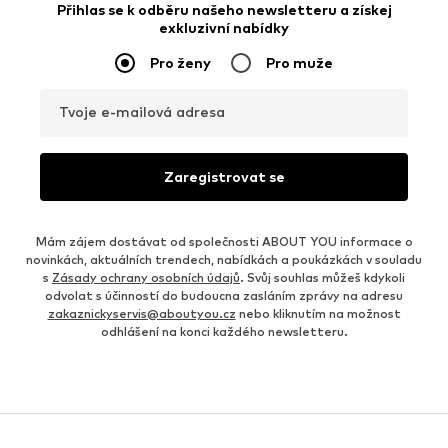
Přihlas se k odběru našeho newsletteru a získej
exkluzivní nabídky
Pro ženy
Pro muže
Tvoje e-mailová adresa
Zaregistrovat se
Mám zájem dostávat od společnosti ABOUT YOU informace o
novinkách, aktuálních trendech, nabídkách a poukázkách v souladu
s
Zásady ochrany osobních údajů
. Svůj souhlas můžeš kdykoli
odvolat s účinností do budoucna zasláním zprávy na adresu
zakaznickyservis@aboutyou.cz
nebo kliknutím na možnost
odhlášení na konci každého newsletteru.