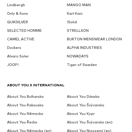
Lindbergh
MANGO MAN
Only & Sons
Karl Kani
QUIKSILVER
!Solid
SELECTED HOMME
STRELLSON
CAMEL ACTIVE
BURTON MENSWEAR LONDON
Dockers
ALPHA INDUSTRIES
Alvaro Soler
NOWADAYS
JOOP!
Tiger of Sweden
ABOUT YOU X INTERNATIONAL
About You Bulharsko
About You Dánsko
About You Rakousko
About You Švýcarsko
About You Německo
About You Kypr
About You Řecko
About You Švýcarsko (en)
About You Německo (en)
About You Nizozemí (en)