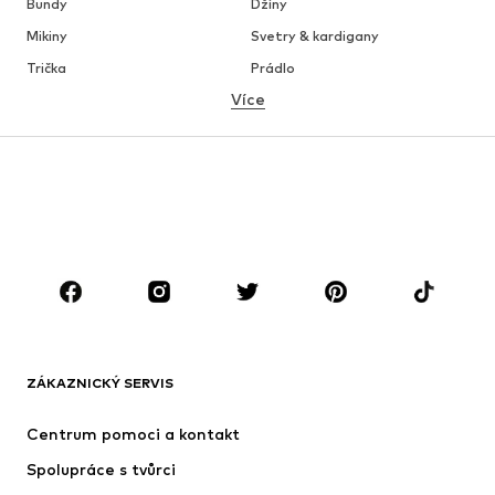
Bundy
Džíny
Mikiny
Svetry & kardigany
Trička
Prádlo
Více
Kalhoty
Košile
Kabáty
Obleky & saka
Plavky
Nadměrné velikosti
Boty
Sport
Doplňky
Premium
OBLEČENÍ
Nové
Oblíbené
Trička
Džíny
ZÁKAZNICKÝ SERVIS
Bundy
Mikiny
Kalhoty
Košile
Centrum pomoci a kontakt
Prádlo
Svetry & kardigany
Spolupráce s tvůrci
Obleky & saka
Kabáty