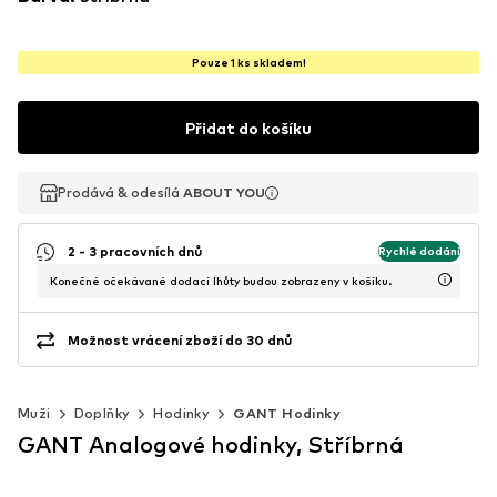
Pouze 1 ks skladem!
Přidat do košíku
Prodává & odesílá
Prodává & odesílá
Prodává & odesílá
ABOUT YOU
ABOUT YOU
ABOUT YOU
2 - 3 pracovních dnů
Rychlé dodání
Konečné očekávané dodací lhůty budou zobrazeny v košíku.
Možnost vrácení zboží do 30 dnů
Muži
Doplňky
Hodinky
GANT Hodinky
GANT Analogové hodinky, Stříbrná