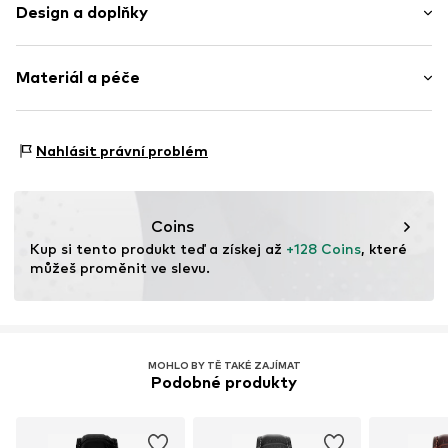
Design a doplňky
Potisk - logo
Materiál a péče
Potisk značky
Hladká kůže
Plášť: Sklo
Položka č.
GNTcsav001000001
Nahlásit právní problém
Náramek: Kůže
Země původu: Čína
Coins
Kup si tento produkt teď a získej až 
+128 Coins
, které 
můžeš proměnit ve slevu.
MOHLO BY TĚ TAKÉ ZAJÍMAT
Podobné produkty