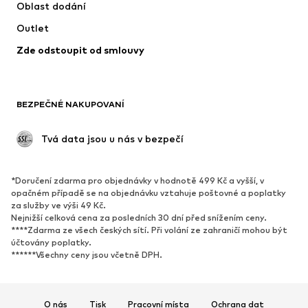
Oblast dodání
Plavky
Nadměrné velikosti
Outlet
Příležitosti
Exkluzivně
Zde odstoupit od smlouvy
Upcyklace
BOTY
BEZPEČNÉ NAKUPOVANÍ
Nové
Oblíbené
Kotníkové boty & kozačky
Tenisky
 Tvá data jsou u nás v bezpečí
Polobotky
Sportovní boty
Otevřené boty
Exkluzivně
*Doručení zdarma pro objednávky v hodnotě 499 Kč a vyšší, v
opačném případě se na objednávku vztahuje poštovné a poplatky
SPORT
za služby ve výši 49 Kč.
Nejnižší celková cena za posledních 30 dní před snížením ceny.
Sportovní oblečení
Druhy sportů
****Zdarma ze všech českých sítí. Při volání ze zahraničí mohou být
účtovány poplatky.
Sportovní boty
Sportovní batohy a tašky
******Všechny ceny jsou včetně DPH.
Sportovní doplňky
DOPLŇKY
O nás
Tisk
Pracovní místa
Ochrana dat