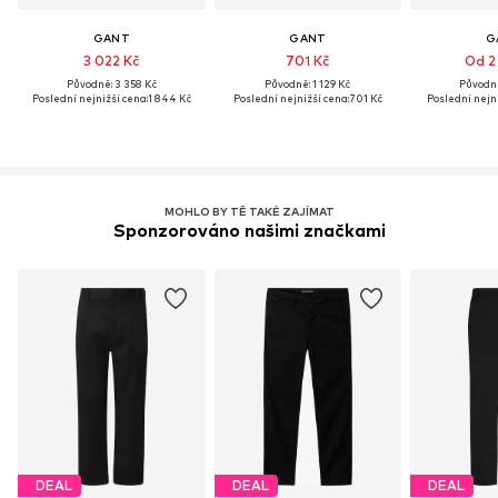
GANT
GANT
G
3 022 Kč
701 Kč
Od 2
Původně: 3 358 Kč
Původně: 1 129 Kč
Původně
Poslední nejnižší cena:
1 844 Kč
Poslední nejnižší cena:
701 Kč
Poslední nejni
MOHLO BY TĚ TAKÉ ZAJÍMAT
Sponzorováno našimi značkami
DEAL
DEAL
DEAL