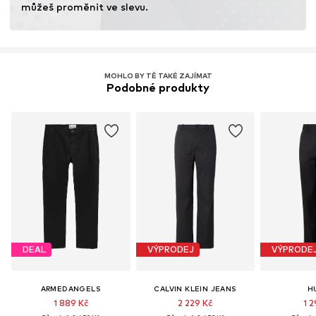
můžeš proměnit ve slevu.
MOHLO BY TĚ TAKÉ ZAJÍMAT
Podobné produkty
DEAL
VÝPRODEJ
VÝPRODE
ARMEDANGELS
CALVIN KLEIN JEANS
H
1 889 Kč
2 229 Kč
1 2