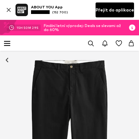
ABOUT YOU App
Přejít do aplikace
(152 700)
Finální letní výprodej: Deals se slevami až
15
H
50
M
28
S
do 60%