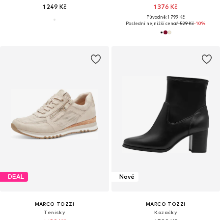
1 249 Kč
1 376 Kč
Původně: 1 799 Kč
Poslední nejnižší cena:
1 529 Kč
-10%
DEAL
Nové
MARCO TOZZI
MARCO TOZZI
Tenisky
Kozačky