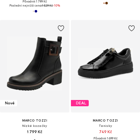
Původně: 1 799 Kč
Poslední nejnižší cena:
1 529 Kč
-10%
Nové
DEAL
MARCO TOZZI
MARCO TOZZI
Nízké kozačky
Tenisky
1 799 Kč
749 Kč
Původně: 1 699 Kč