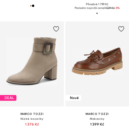
Původně: 1 799 Kč
Poslední nejnižší cena:
1 529 Kč
-5%
DEAL
Nové
MARCO TOZZI
MARCO TOZZI
Nízké kozačky
Mokasíny
1 376 Kč
1 399 Kč