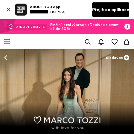
ABOUT YOU App
Přejít do aplikace
(152 700)
Finální letní výprodej: Deals se slevami
01
D
00
H
28
M
20
S
až do 60%
Sledovat