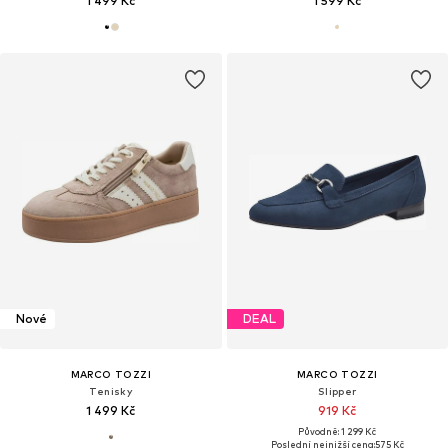
1 499 Kč
1 599 Kč
Nové
DEAL
MARCO TOZZI
MARCO TOZZI
Tenisky
Slipper
1 499 Kč
919 Kč
Původně: 1 299 Kč
Poslední nejnižší cena:
575 Kč