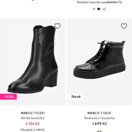
Poslední nejnižší cena:
809 Kč
-7%
+
2
DEAL
Nové
MARCO TOZZI
MARCO TOZZI
Nízké kozačky
Šněrovací kozačky
2 124 Kč
1 699 Kč
Původně: 2 499 Kč