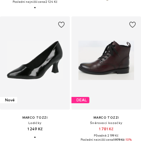
Poslední nejnižší cena:
2 124 Kč
Nové
DEAL
MARCO TOZZI
MARCO TOZZI
Lodičky
Šněrovací kozačky
1 249 Kč
1 781 Kč
Původně: 2 199 Kč
Poslední nejnižší cena:
1 979 Kč
-10%