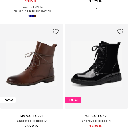
1 189 Kč
1 599 Kč
Původně: 1 699 Kč
Poslední nejnižší cena:
599 Kč
Nové
DEAL
MARCO TOZZI
MARCO TOZZI
Šněrovací kozačky
Šněrovací kozačky
2 599 Kč
1 439 Kč