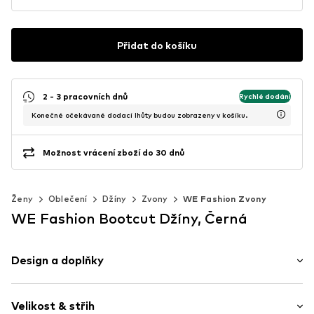
Přidat do košíku
2 - 3 pracovních dnů
Rychlé dodání
Konečné očekávané dodací lhůty budou zobrazeny v košíku.
Možnost vrácení zboží do 30 dnů
Ženy
Oblečení
Džíny
Zvony
WE Fashion Zvony
WE Fashion Bootcut Džíny, Černá
Design a doplňky
Jednobarevný
Velikost & střih
Džínovina