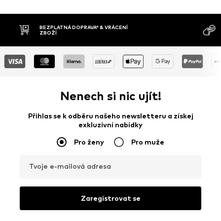
MOŽNOST VR
DOBÍRKA
DNŮ
Nenech si nic ujít!
Přihlas se k odběru našeho newsletteru a získej
exkluzivní nabídky
Pro ženy
Pro muže
Tvoje e-mailová adresa
Zaregistrovat se