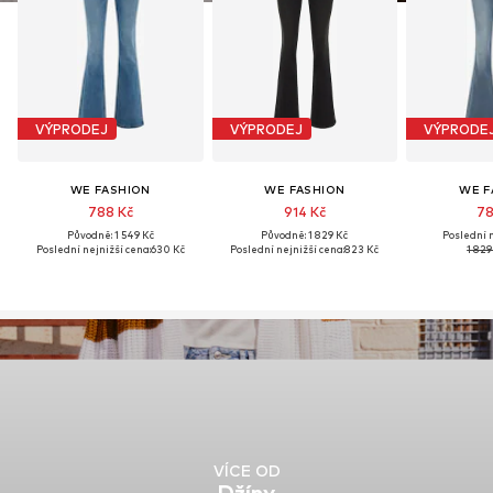
VÝPRODEJ
VÝPRODEJ
VÝPRODE
WE FASHION
WE FASHION
WE F
788 Kč
914 Kč
78
Původně: 1 549 Kč
Původně: 1 829 Kč
Poslední n
Poslední nejnižší cena:
630 Kč
Poslední nejnižší cena:
823 Kč
1 829
VÍCE OD