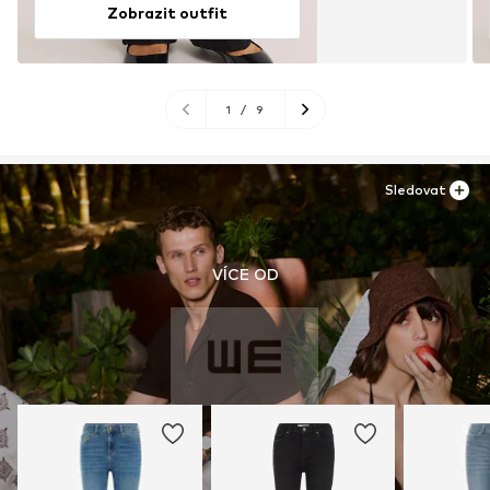
Zobrazit outfit
1
/
9
Sledovat
VÍCE OD