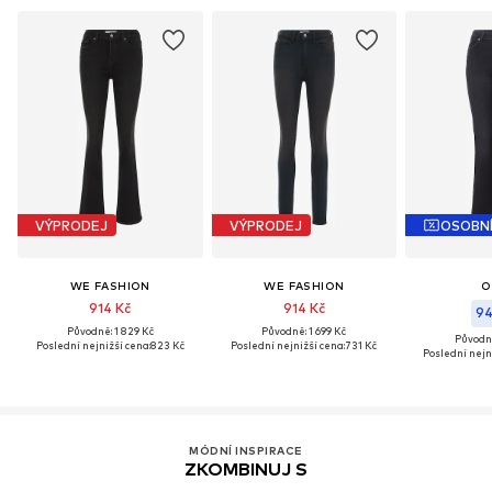
VÝPRODEJ
VÝPRODEJ
OSOBN
WE FASHION
WE FASHION
O
914 Kč
914 Kč
94
Původně: 1 829 Kč
Původně: 1 699 Kč
Původně
Poslední nejnižší cena:
823 Kč
Poslední nejnižší cena:
731 Kč
Poslední nejn
MÓDNÍ INSPIRACE
ZKOMBINUJ S