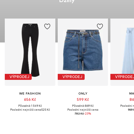
Džíny
VÝPRODEJ
VÝPRODEJ
VÝPRODE
WE FASHION
ONLY
M
656 Kč
599 Kč
86
Původně: 1 549 Kč
Původně: 869 Kč
Poslední n
Poslední nejnižší cena:
525 Kč
Poslední nejnižší cena:
969 
782 Kč
-23%