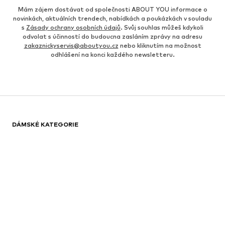
Mám zájem dostávat od společnosti ABOUT YOU informace o
novinkách, aktuálních trendech, nabídkách a poukázkách v souladu
s
Zásady ochrany osobních údajů
. Svůj souhlas můžeš kdykoli
odvolat s účinností do budoucna zasláním zprávy na adresu
zakaznickyservis@aboutyou.cz
nebo kliknutím na možnost
odhlášení na konci každého newsletteru.
DÁMSKÉ KATEGORIE
Dámské tenisky Guess
Nike pro kraťasy
Dámské šperky Swarovski
Converse dámské
Bile tenisky
Nike Air Max 90
Kabelky GUESS
Černé kalhoty
Pinko kabelka
Sportovní prádlo
Nike Sportswear legíny
Bile saty