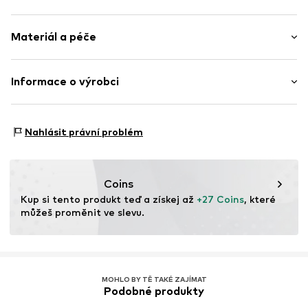
Přeliv/oprané tmavě
Délka: Dlouhé / Maxi
Styl 5 kapes
Materiál a péče
Střih: Bootcut
Poutka na pásek
Výška sedu: Střední pas
Položka č.
WEFdtoj001000001
Materiál: 74% Bavlna, 24% Polyester - PES, 2% Elastan
Informace o výrobci
Tabulka velikostí
Země původu: Bangladéš
WE Fashion
Reactorweg 101
Nahlásit právní problém
3542AD Utecht
NL
wecustomerservice@wefashion.com
Coins
Kup si tento produkt teď a získej až 
+27 Coins
, které 
můžeš proměnit ve slevu.
MOHLO BY TĚ TAKÉ ZAJÍMAT
Podobné produkty