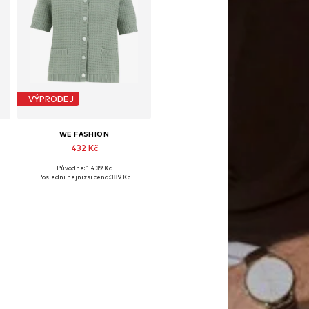
VÝPRODEJ
WE FASHION
432 Kč
Původně: 1 439 Kč
Dostupné velikosti: S, L, XXL
Poslední nejnižší cena:
389 Kč
Přidat do košíku