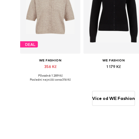
DEAL
WE FASHION
WE FASHION
356 Kč
1 179 Kč
Původně: 1 289 Kč
Dostupné velikosti: XS, S, L, XXL, XXXL
Dostupné velikosti: S, M
Poslední nejnižší cena:
316 Kč
Přidat do košíku
Přidat do košíku
Více od WE Fashion