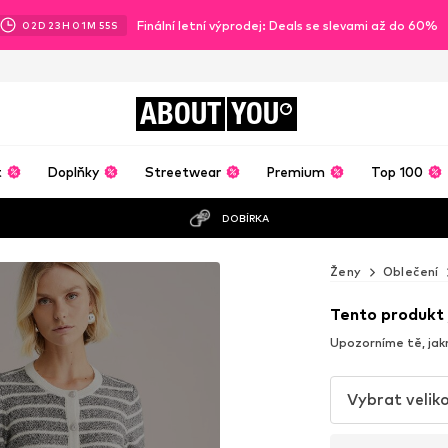
Finální letní výprodej: Deals se slevami až do 60%
02
D
23
H
01
M
54
S
ABOUT
YOU
t
Doplňky
Streetwear
Premium
Top 100
DOBÍRKA
o
Ženy
Oblečení
Tento produkt 
Upozorníme tě, jak
Vybrat velik