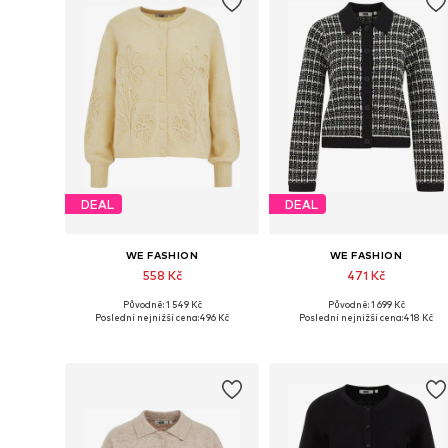
DEAL
DEAL
WE FASHION
WE FASHION
558 Kč
471 Kč
Původně: 1 549 Kč
Původně: 1 699 Kč
Dostupné velikosti: S, M, XL
Dostupné velikosti: S, M, XL
Poslední nejnižší cena:
496 Kč
Poslední nejnižší cena:
418 Kč
Přidat do košíku
Přidat do košíku