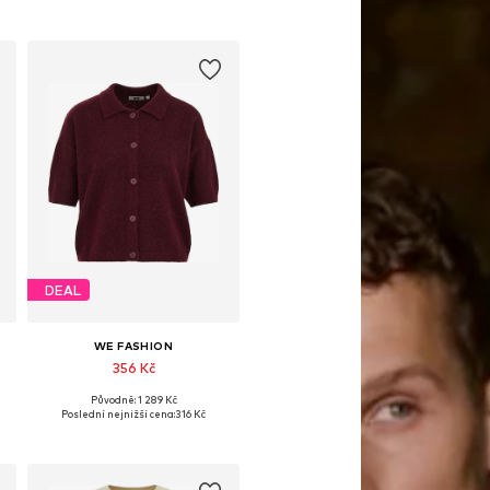
DEAL
WE FASHION
356 Kč
Původně: 1 289 Kč
L
Dostupné velikosti: M, L, XXL, XXXL
Poslední nejnižší cena:
316 Kč
Přidat do košíku