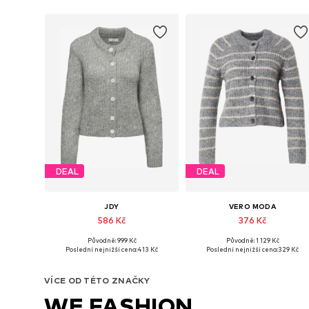
DEAL
DEAL
JDY
VERO MODA
586 Kč
376 Kč
Původně: 999 Kč
Původně: 1 129 Kč
Dostupné velikosti: XS, S, M, L
Dostupné velikosti: XS, S, M, L, 
Poslední nejnižší cena:
413 Kč
Poslední nejnižší cena:
329 Kč
Přidat do košíku
Přidat do košíku
VÍCE OD TÉTO ZNAČKY
WE FASHION