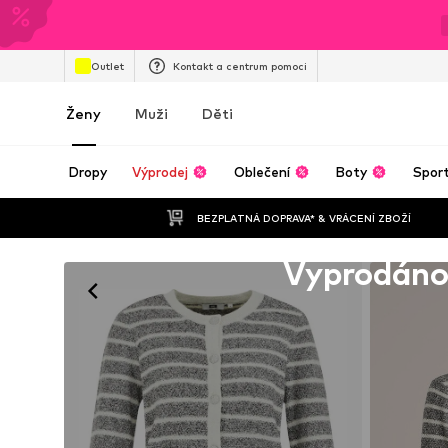
Outlet
Kontakt a centrum pomoci
Ženy
Muži
Děti
Dropy
Výprodej
Oblečení
Boty
Spor
BEZPLATNÁ DOPRAVA* & VRÁCENÍ ZBOŽÍ
Bohužel vyprodáno
Vyprodán