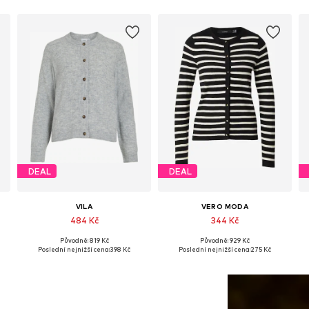
DEAL
DEAL
VILA
VERO MODA
484 Kč
344 Kč
Původně: 819 Kč
Původně: 929 Kč
XL
Dostupné velikosti: XS, S, L, XL
Dostupné velikosti: XS, S, M, L, XL
Poslední nejnižší cena:
398 Kč
Poslední nejnižší cena:
275 Kč
Přidat do košíku
Přidat do košíku