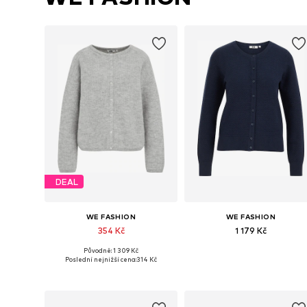
DEAL
WE FASHION
WE FASHION
354 Kč
1 179 Kč
Původně: 1 309 Kč
Dostupné velikosti: M, L, XL, XXL
Dostupné velikosti: XS, M, L, XX
Poslední nejnižší cena:
314 Kč
Přidat do košíku
Přidat do košíku