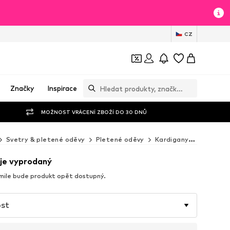
CZ
Značky
Inspirace
MOŽNOST VRÁCENÍ ZBOŽÍ DO 30 DNŮ
Svetry & pletené oděvy
Pletené oděvy
Kardigany
WE Fashi
je vyprodaný
mile bude produkt opět dostupný.
ost