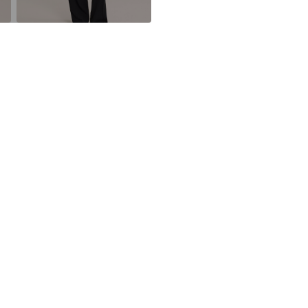
NL
wecustomerser