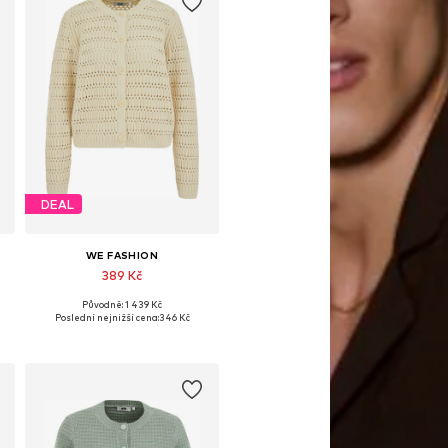
DEAL
WE FASHION
389 Kč
Původně: 1 439 Kč
Dostupné velikosti: XS, S, M, XL, XXL, XXXL
Poslední nejnižší cena:
346 Kč
Přidat do košíku