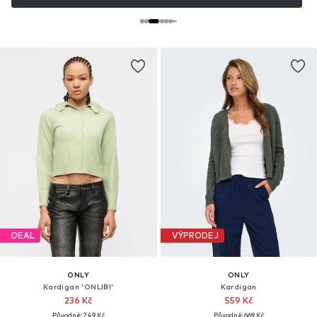
DEAL
VÝPRODEJ
ONLY
ONLY
Kardigan 'ONLIBI'
Kardigan
236 Kč
559 Kč
Původně: 749 Kč
Původně: 669 Kč