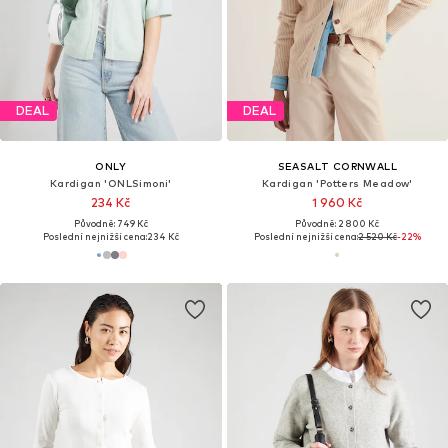
DEAL
DEAL
ONLY
SEASALT CORNWALL
Kardigan 'ONLSimoni'
Kardigan 'Potters Meadow'
234 Kč
1 960 Kč
Původně: 749 Kč
Původně: 2 800 Kč
Poslední nejnižší cena:
234 Kč
Poslední nejnižší cena:
2 520 Kč
-22%