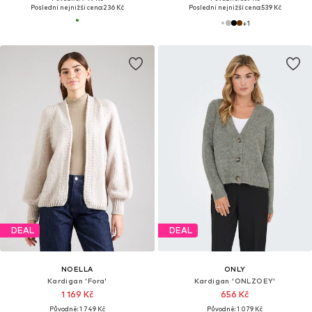
Poslední nejnižší cena:
236 Kč
Poslední nejnižší cena:
539 Kč
+
1
DEAL
DEAL
NOELLA
ONLY
Kardigan 'Fora'
Kardigan 'ONLZOEY'
1 169 Kč
656 Kč
Původně: 1 749 Kč
Původně: 1 079 Kč