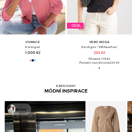
DEAL
VIVANCE
VERO MODA
Kardigan
Kardigan 'VMNewflex'
1 000 Kč
234 Kč
Původně: 749 Kč
Poslední nejnižší cena:
234 Kč
KARDIGANY
MÓDNÍ INSPIRACE
Millane