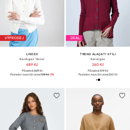
VÝPRODEJ
DEAL
LINDEX
TREND ALAÇATI STILI
Kardigan 'Anna'
Kardigan
689 Kč
260 Kč
Původně: 869 Kč
Původně: 819 Kč
Poslední nejnižší cena:
729 Kč
-5%
Poslední nejnižší cena:
260 Kč