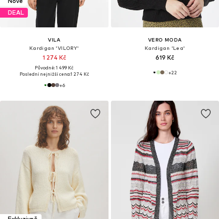
Nové
DEAL
VILA
VERO MODA
Kardigan 'VILORY'
Kardigan 'Lea'
1 274 Kč
619 Kč
Původně: 1 499 Kč
+
22
Poslední nejnižší cena:
1 274 Kč
+
6
Exkluzivně