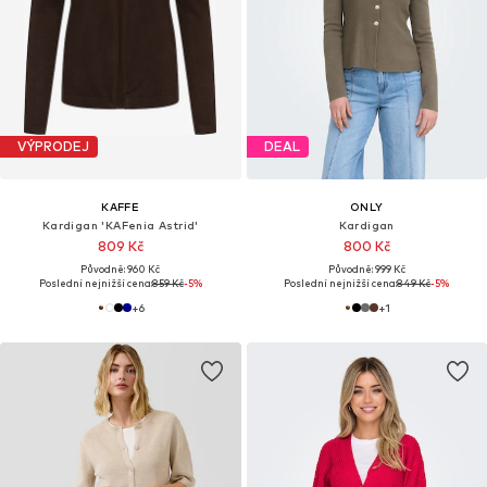
VÝPRODEJ
DEAL
KAFFE
ONLY
Kardigan 'KAFenia Astrid'
Kardigan
809 Kč
800 Kč
Původně: 960 Kč
Původně: 999 Kč
Poslední nejnižší cena:
859 Kč
-5%
Poslední nejnižší cena:
849 Kč
-5%
+
6
+
1