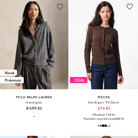
Nové
Prémium
DEAL
POLO RALPH LAUREN
PIECES
Kardigan
Kardigan 'PCNora'
8 599 Kč
674 Kč
Původně: 749 Kč
Poslední nejnižší cena:
659 Kč
+
2