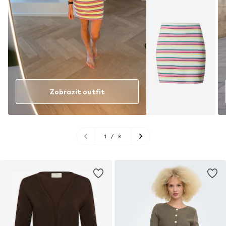
Zobrazit outfit
1
/
3