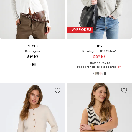
VÝPRODEJ
PIECES
JDY
Kardigan
Kardigan 'JDYChloe'
619 Kč
589 Kč
Původně: 749 Kč
Poslední nejnižší cena:
629 Kč
-6%
+
13