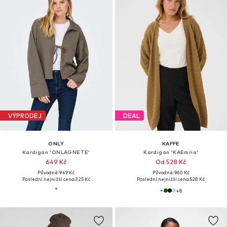
VÝPRODEJ
DEAL
ONLY
KAFFE
Kardigan 'ONLAGNETE'
Kardigan 'KAEmria'
649 Kč
Od 528 Kč
Původně: 949 Kč
Původně: 960 Kč
Poslední nejnižší cena:
325 Kč
Poslední nejnižší cena:
528 Kč
+
8