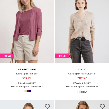
DEAL
DEAL
STREET ONE
ONLY
Kardigan 'Suse'
Kardigan 'ONLKatia'
519 Kč
782 Kč
Původně: 649 Kč
Původně: 869 Kč
Poslední nejnižší cena:
519 Kč
Poslední nejnižší cena:
689 Kč
+
1