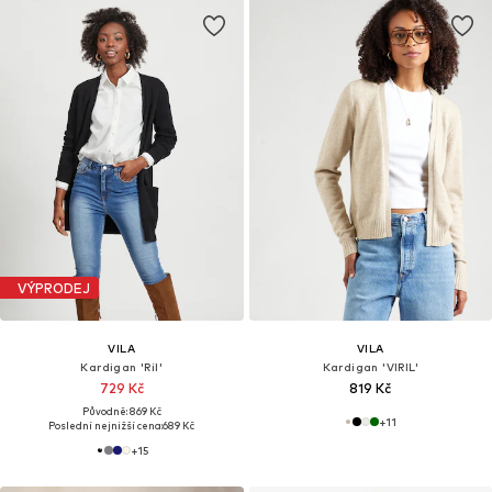
VÝPRODEJ
VILA
VILA
Kardigan 'Ril'
Kardigan 'VIRIL'
729 Kč
819 Kč
Původně: 869 Kč
+
11
Poslední nejnižší cena:
689 Kč
+
15