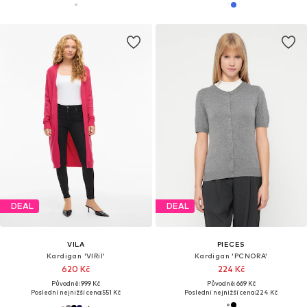
DEAL
DEAL
VILA
PIECES
Kardigan 'VIRil'
Kardigan 'PCNORA'
620 Kč
224 Kč
Původně: 999 Kč
Původně: 669 Kč
Poslední nejnižší cena:
551 Kč
Poslední nejnižší cena:
224 Kč