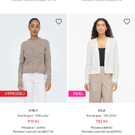
VÝPRODEJ
DEAL
ONLY
VILA
Kardigan 'ONLJoy'
Kardigan 'VILOllo'
919 Kč
782 Kč
Původně: 1 249 Kč
Původně: 869 Kč
Poslední nejnižší cena:
827 Kč
Poslední nejnižší cena:
539 Kč