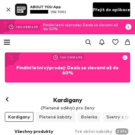
ABOUT YOU App
Přejít do aplikace
(152 700)
Finální letní výprodej: Deals se slevami až
16
H
08
M
46
S
do 60%
16
H
08
M
46
S
Finální letní výprodej: Deals se slevami až do
60%
Kardigany
(Pletené oděvy) pro ženy
Kardigany
Pletené kabáty
Bolerka
Svetry z jem
Všechny produkty
Tvé akční nabídky
2 376