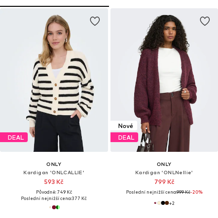
Nové
DEAL
DEAL
ONLY
ONLY
Kardigan 'ONLCALLIE'
Kardigan 'ONLNellie'
593 Kč
799 Kč
Původně: 749 Kč
Poslední nejnižší cena:
999 Kč
-20%
Poslední nejnižší cena:
377 Kč
+
2