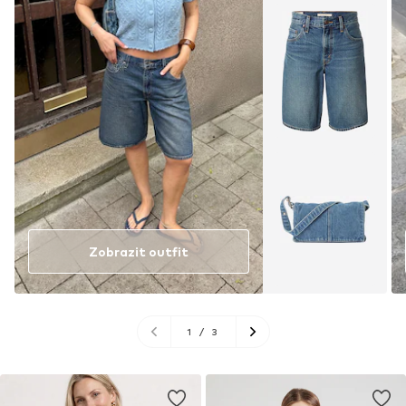
Zobrazit outfit
1
/
3