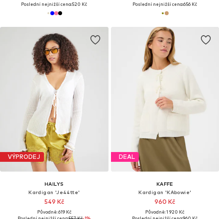
Poslední nejnižší cena:
520 Kč
Poslední nejnižší cena:
656 Kč
VÝPRODEJ
DEAL
HAILYS
KAFFE
Kardigan 'Je44tte'
Kardigan 'KAbowie'
549 Kč
960 Kč
Původně: 619 Kč
Původně: 1 920 Kč
Poslední nejnižší cena:
557 Kč
-1%
Poslední nejnižší cena:
960 Kč