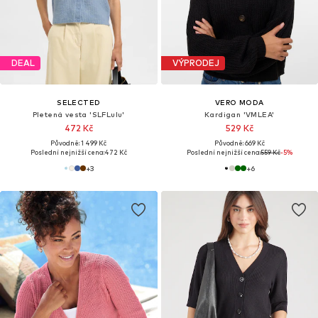
DEAL
VÝPRODEJ
SELECTED
VERO MODA
Pletená vesta 'SLFLulu'
Kardigan 'VMLEA'
472 Kč
529 Kč
Původně: 1 499 Kč
Původně: 669 Kč
Poslední nejnižší cena:
472 Kč
Poslední nejnižší cena:
559 Kč
-5%
+
3
+
6