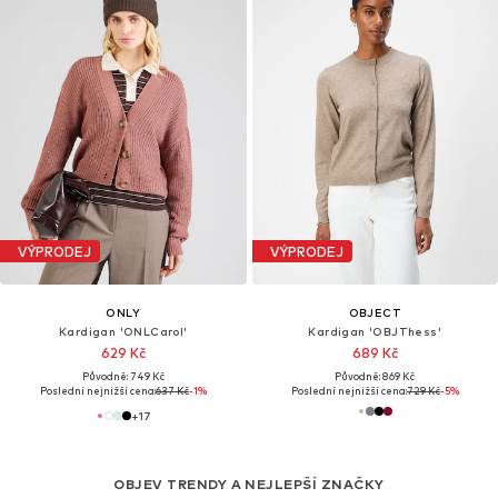
VÝPRODEJ
VÝPRODEJ
ONLY
OBJECT
Kardigan 'ONLCarol'
Kardigan 'OBJThess'
629 Kč
689 Kč
Původně: 749 Kč
Původně: 869 Kč
Poslední nejnižší cena:
637 Kč
-1%
Poslední nejnižší cena:
729 Kč
-5%
+
17
OBJEV TRENDY A NEJLEPŠÍ ZNAČKY