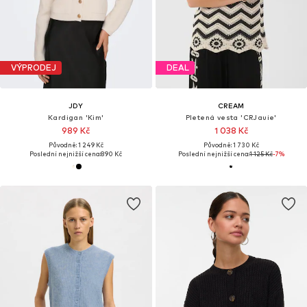
VÝPRODEJ
DEAL
JDY
CREAM
Kardigan 'Kim'
Pletená vesta 'CRJauie'
989 Kč
1 038 Kč
Původně: 1 249 Kč
Původně: 1 730 Kč
Poslední nejnižší cena:
890 Kč
Poslední nejnižší cena:
1 125 Kč
-7%