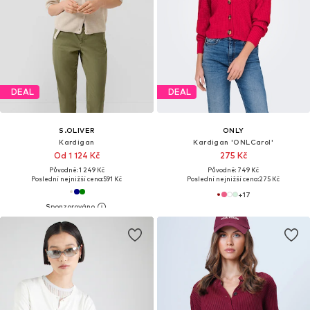
DEAL
DEAL
S.OLIVER
ONLY
Kardigan
Kardigan 'ONLCarol'
Od 1 124 Kč
275 Kč
Původně: 1 249 Kč
Původně: 749 Kč
Poslední nejnižší cena:
591 Kč
Poslední nejnižší cena:
275 Kč
+
17