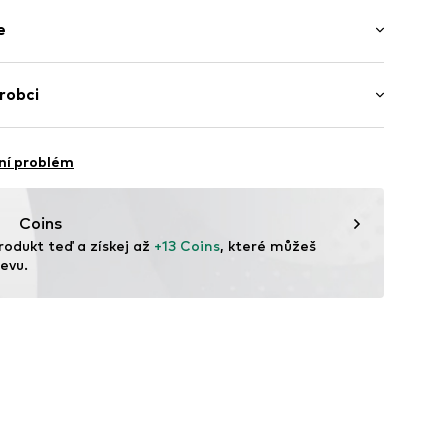
 balení
7a9002000001
e
vlna, 20% Polyester - PES, 5% Elastan
robci
ína
ní problém
vice@wefashion.com
Coins
rodukt teď a získej až 
+13 Coins
, které můžeš 
evu.