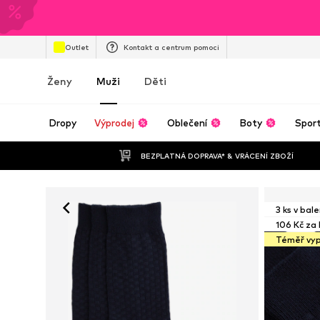
Outlet
Kontakt a centrum pomoci
Ženy
Muži
Děti
Dropy
Výprodej
Oblečení
Boty
Spor
BEZPLATNÁ DOPRAVA* & VRÁCENÍ ZBOŽÍ
3 ks v bale
106 Kč za 
Téměř vy