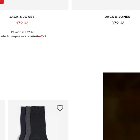
J
JACK & JONES
JACK & JONES
179 Kč
379 Kč
Původně: 379 Kč
Dostupné velikosti: 55-60
Dostupné velikosti: XS, S, M, L, X
oslední nejnižší cena:
212 Kč
-15%
Přidat do košíku
Přidat do košíku