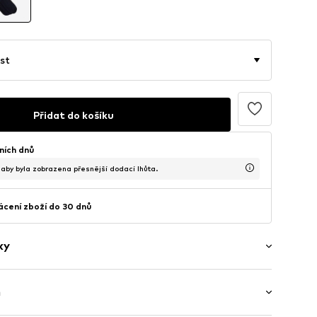
st
Přidat do košíku
ních dnů
, aby byla zobrazena přesnější dodací lhůta.
cení zboží do 30 dnů
ky
ý
h