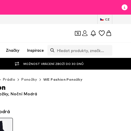
CZ
Značky
Inspirace
MOŽNOST VRÁCENÍ ZBOŽÍ DO 30 DNŮ
Prádlo
Ponožky
WE Fashion Ponožky
on
ožky, Noční Modrá
odrá