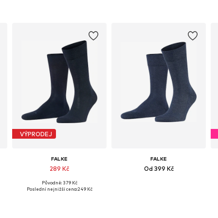
VÝPRODEJ
FALKE
FALKE
289 Kč
Od 399 Kč
Původně: 379 Kč
39-40, 41-42, 43-44, 45-46
Dostupné velikosti: 39-42, 43-46, 47-50
Dostupné velikosti: 39-42, 43-46, 47-50
Poslední nejnižší cena:
249 Kč
Přidat do košíku
Přidat do košíku