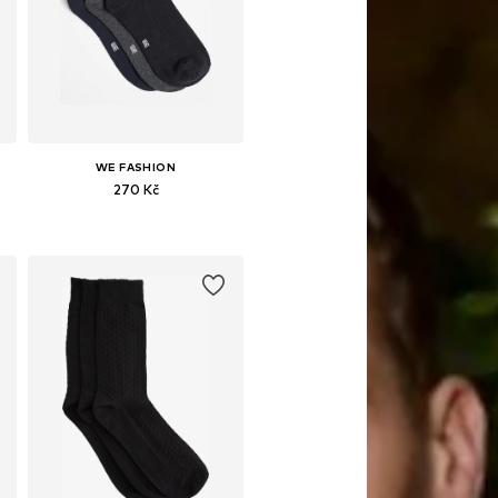
WE FASHION
270 Kč
6
Dostupné velikosti: 39-42, 43-46
Přidat do košíku