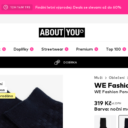
Finální letní výprodej: Deals se slevami až do 60%
12
H
14
M
17
S
ABOUT
YOU
t
Doplňky
Streetwear
Premium
Top 100
DOBÍRKA
Muži
Oblečení
WE Fashi
ní
kus
WE Fashion Pon
prodáno
319 Kč
vč. DPH
319 Kč
vč. DPH
Barva
:
noční m