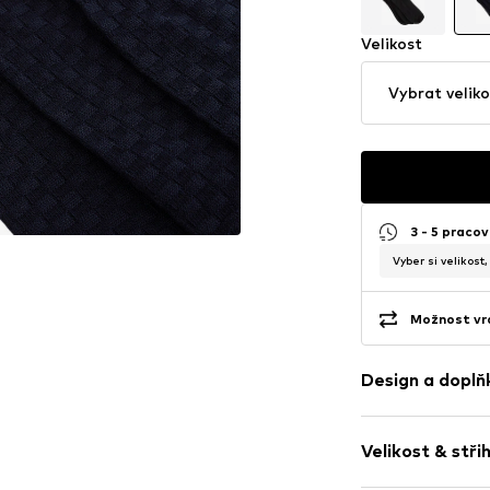
Velikost
Vybrat veliko
3 - 5 pracov
Vyber si velikost
Možnost vrá
Design a doplň
Jednobarevn
Velikost & stři
žerzej