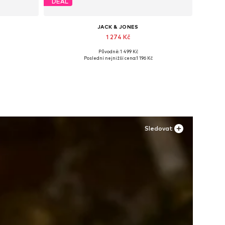
DEAL
JACK & JONES
1 274 Kč
Původně: 1 499 Kč
L, XXL
Dostupné velikosti: 40, 41, 42, 43, 44, 45
Poslední nejnižší cena:
1 196 Kč
Přidat do košíku
Sledovat