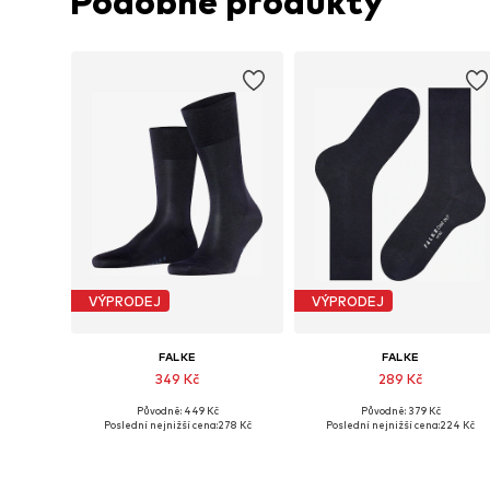
Podobné produkty
VÝPRODEJ
VÝPRODEJ
FALKE
FALKE
349 Kč
289 Kč
Původně: 449 Kč
Původně: 379 Kč
Dostupné v mnoha velikostech
Dostupné velikosti: 
Poslední nejnižší cena:
278 Kč
Poslední nejnižší cena:
224 Kč
Přidat do košíku
Přidat do košíku