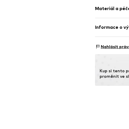
Balení: 3 ks v
Položka č.
WEFc
Materiál a péč
Složení: 75% Ba
Informace o vý
Země původu: Č
WE Fashion
Reactorweg 101
Nahlásit práv
3542AD Utecht
NL
wecustomerser
Kup si tento p
proměnit ve sl