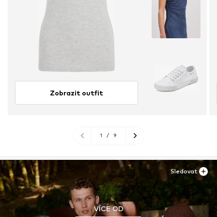
Zobrazit outfit
1
/
9
Sledovat
VÍCE OD