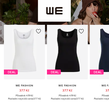
DEAL
DEAL
DEAL
WE FASHION
WE FASHION
WE F
377 Kč
377 Kč
37
Původně: 419 Kč
Původně: 419 Kč
Původn
Poslední nejnižší cena:
377 Kč
Poslední nejnižší cena:
377 Kč
Poslední nejn