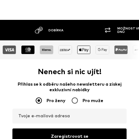
MOŽNOST VR
DOBÍRKA
DNŮ
Nenech si nic ujít!
Přihlas se k odběru našeho newsletteru a získej
exkluzivní nabídky
Pro ženy
Pro muže
Tvoje e-mailová adresa
Zaregistrovat se