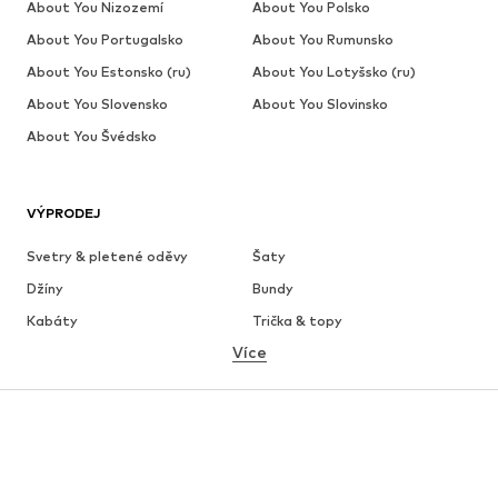
About You Nizozemí
About You Polsko
About You Portugalsko
About You Rumunsko
About You Estonsko (ru)
About You Lotyšsko (ru)
About You Slovensko
About You Slovinsko
About You Švédsko
VÝPRODEJ
Svetry & pletené oděvy
Šaty
Džíny
Bundy
Kabáty
Trička & topy
Více
Kalhoty
Spodní prádlo
Sukně
Halenky & tuniky
Mikiny
Blejzry
Plavky
Overaly
Móda pro plnoštíhlé
Těhotenská móda