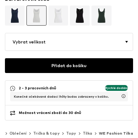
Vybrat velikost
Přidat do košíku
2 - 3 pracovních dnů
Rychlé dodání
Konečné očekávané dodací lhůty budou zobrazeny v košíku.
Možnost vrácení zboží do 30 dnů
ny
Oblečení
Trička & topy
Topy
Tílka
WE Fashion Tílka