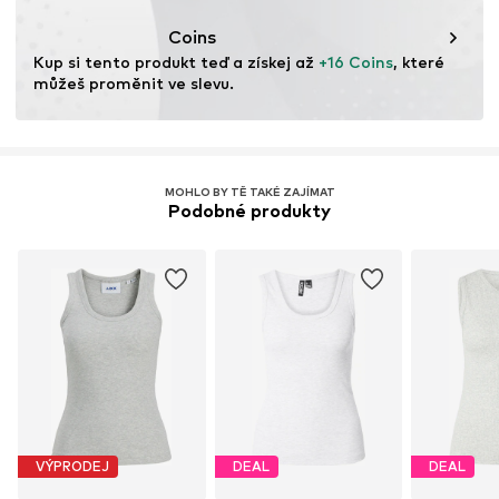
Tento produkt obsahuje organické materiály, jejichž
pěstování je založeno na ekologickém zemědělství –
Coins
podporuje zdraví půdy a ekosystémů tím, že se vyhýbá
Kup si tento produkt teď a získej až 
+16 Coins
, které 
genetické modifikaci, omezuje spotřebu vody a
můžeš proměnit ve slevu.
minimalizuje používání chemických hnojiv.
Více informací
MOHLO BY TĚ TAKÉ ZAJÍMAT
Podobné produkty
VÝPRODEJ
DEAL
DEAL