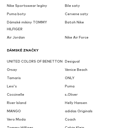
Nike Sportswear legíny
Bile saty
Puma boty
Cervene saty
Dámské mikiny TOMMY
Batoh Nike
HILFIGER
Air Jordan
Nike Air Force
DÁMSKÉ ZNAČKY
UNITED COLORS OF BENETTON
Desigual
Orsay
Venice Beach
Tamaris
ONLY
Levi's
Puma
Coccinelle
s.Oliver
River Island
Helly Hansen
MANGO
adidas Originals
Vero Moda
Coach
Tommy Hilfiger
Calvin Klein