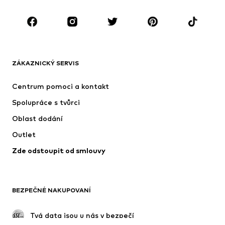
Boty
Sport
Doplňky
Premium
OBLEČENÍ
ZÁKAZNICKÝ SERVIS
Nové
Oblíbené
Šaty
Džíny
Centrum pomoci a kontakt
Trička & topy
Kalhoty
Spolupráce s tvůrci
Bundy
Svetry & pletené oděvy
Oblast dodání
Spodní prádlo
Halenky & tuniky
Outlet
Kabáty
Sukně
Zde odstoupit od smlouvy
Plavky
Mikiny
Blejzry
Overaly
Móda pro plnoštíhlé
Těhotenská móda
BEZPEČNÉ NAKUPOVANÍ
Příležitosti
Exkluzivně
Upcyklace
 Tvá data jsou u nás v bezpečí