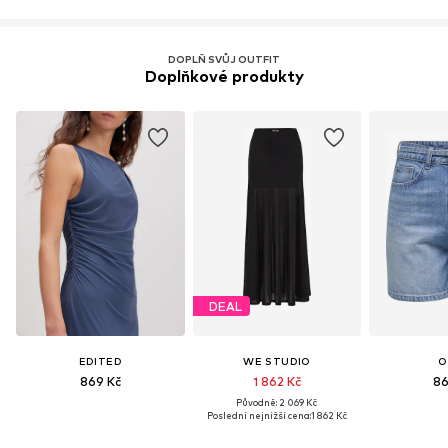
DOPLŇ SVŮJ OUTFIT
Doplňkové produkty
DEAL
EDITED
WE STUDIO
O
869 Kč
1 862 Kč
86
Původně: 2 069 Kč
Poslední nejnižší cena:
1 862 Kč