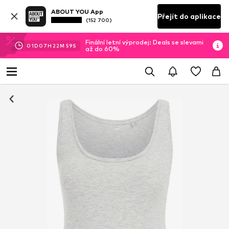
ABOUT YOU App
Přejít do aplikace
(152 700)
Finální letní výprodej: Deals se slevami
01
D
07
H
22
M
59
S
až do 60%