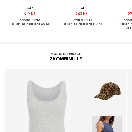
JJXX
PIECES
419 Kč
263 Kč
27
Původně: 499 Kč
Původně: 379 Kč
Původn
Poslední nejnižší cena:
389 Kč
Poslední nejnižší cena:
247 Kč
Poslední n
335 
MÓDNÍ INSPIRACE
ZKOMBINUJ S