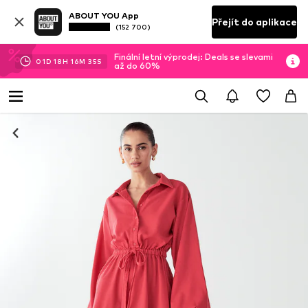
ABOUT YOU App
Přejít do aplikace
(152 700)
Finální letní výprodej: Deals se slevami
01
D
18
H
16
M
35
S
až do 60%