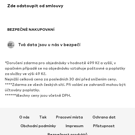
Zde odstoupit od smlouvy
Plavky
Mikiny
Blejzry
Overaly
Móda pro plnoštíhlé
Těhotenská móda
BEZPEČNÉ NAKUPOVANÍ
Příležitosti
Exkluzivně
Upcyklace
 Tvá data jsou u nás v bezpečí
BOTY
*Doručení zdarma pro objednávky v hodnotě 499 Kč a vyšší, v
Nové
Oblíbené
opačném případě se na objednávku vztahuje poštovné a poplatky
za služby ve výši 49 Kč.
Tenisky
Kotníkové & chelsea boty
Nejnižší celková cena za posledních 30 dní před snížením ceny.
Lodičky & boty na podpatku
Kozačky
****Zdarma ze všech českých sítí. Při volání ze zahraničí mohou být
účtovány poplatky.
Sandály
Polobotky
******Všechny ceny jsou včetně DPH.
Sportovní boty
Baleríny
Pantofle
Domácí obuv
O nás
Tisk
Pracovní místa
Ochrana dat
Exkluzivně
Obchodní podmínky
Impresum
Přístupnost
SPORT
Bezpečnost produktů