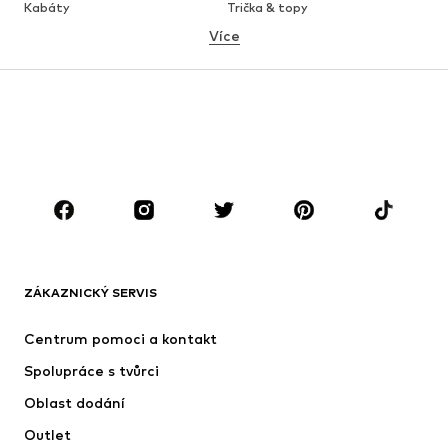
Kabáty
Trička & topy
Více
Kalhoty
Spodní prádlo
Sukně
Halenky & tuniky
Mikiny
Blejzry
Plavky
Overaly
Móda pro plnoštíhlé
Těhotenská móda
Boty
Sport
Doplňky
Premium
OBLEČENÍ
ZÁKAZNICKÝ SERVIS
Nové
Oblíbené
Šaty
Džíny
Centrum pomoci a kontakt
Trička & topy
Kalhoty
Spolupráce s tvůrci
Bundy
Svetry & pletené oděvy
Oblast dodání
Spodní prádlo
Halenky & tuniky
Outlet
Kabáty
Sukně