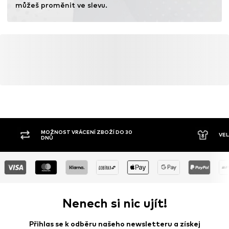
můžeš proměnit ve slevu.
MOŽNOST VRÁCENÍ ZBOŽÍ DO 30
VE
DNŮ
Nenech si nic ujít!
Přihlas se k odběru našeho newsletteru a získej