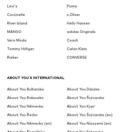
Levi's
Puma
Coccinelle
s.Oliver
River Island
Helly Hansen
MANGO
adidas Originals
Vero Moda
Coach
Tommy Hilfiger
Calvin Klein
Rieker
CONVERSE
ABOUT YOU X INTERNATIONAL
About You Bulharsko
About You Dánsko
About You Rakousko
About You Švýcarsko
About You Německo
About You Kypr
About You Řecko
About You Švýcarsko (en)
About You Německo (en)
About You Nizozemí (en)
About You Španělsko
About You Estonsko