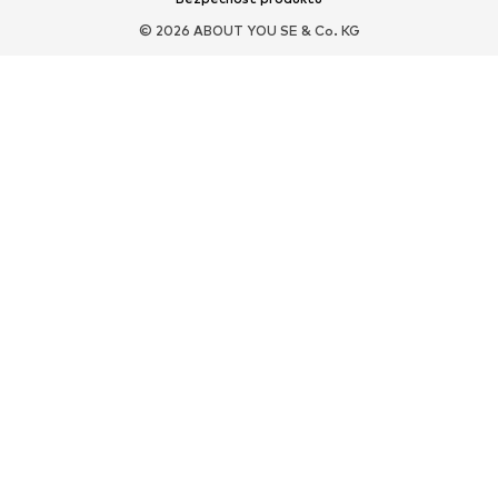
© 2026 ABOUT YOU SE & Co. KG
Sportovní oblečení
Druhy sportů
Sportovní boty
Sportovní batohy a tašky
Sportovní doplňky
DOPLŇKY
Nové
Tašky & batohy
Bižuterie
Šály & šátky
Čepice & klobouky
Pásky
Peněženky & pouzdra
Sluneční brýle
Hodinky
Doplňky do bytu
Vlasové doplňky
Rukavice
Obaly na telefony
Exkluzivně
Upcyklace
PREMIUM