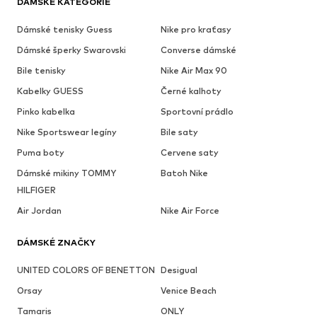
DÁMSKÉ KATEGORIE
Dámské tenisky Guess
Nike pro kraťasy
Dámské šperky Swarovski
Converse dámské
Bile tenisky
Nike Air Max 90
Kabelky GUESS
Černé kalhoty
Pinko kabelka
Sportovní prádlo
Nike Sportswear legíny
Bile saty
Puma boty
Cervene saty
Dámské mikiny TOMMY
Batoh Nike
HILFIGER
Air Jordan
Nike Air Force
DÁMSKÉ ZNAČKY
UNITED COLORS OF BENETTON
Desigual
Orsay
Venice Beach
Tamaris
ONLY