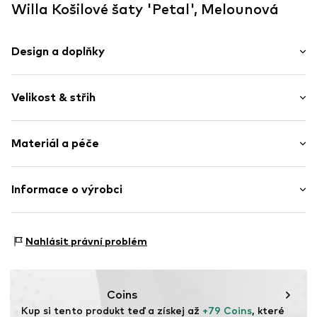
Willa Košilové šaty 'Petal', Melounová
Design a doplňky
Jednobarevný
Velikost & střih
Límeček Kent
Nařásněné
Délka rukávu: Dlouhý rukáv
Prošitý spodní lem
Materiál a péče
Délka: Krátká/mini
Pas se stahovací šňůrkou
Střih: Normální střih
Léga na knoflíky
Materiál: 42% Lněné vlákno, 38% Viskóza, 10% Polyester -
Informace o výrobci
Přeložený límec
PES, 10% Bavlna
Švy tón v tónu
ABA labels Europe UG
Friedrichstraße 88
Položka č.
WLL0617001000001
Nahlásit právní problém
10117 Berlin
DE
https://abalabels.com.au/
Coins
Kup si tento produkt teď a získej až 
+79 Coins
, které 