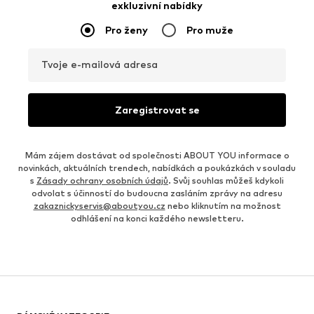
exkluzivní nabídky
Pro ženy
Pro muže
Tvoje e-mailová adresa
Zaregistrovat se
Mám zájem dostávat od společnosti ABOUT YOU informace o
novinkách, aktuálních trendech, nabídkách a poukázkách v souladu
s
Zásady ochrany osobních údajů
. Svůj souhlas můžeš kdykoli
odvolat s účinností do budoucna zasláním zprávy na adresu
zakaznickyservis@aboutyou.cz
nebo kliknutím na možnost
odhlášení na konci každého newsletteru.