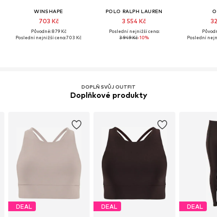
WINSHAPE
POLO RALPH LAUREN
O
703 Kč
3 554 Kč
32
Původně: 879 Kč
Poslední nejnižší cena:
Původn
Poslední nejnižší cena:
703 Kč
3 949 Kč
-10%
Poslední nejn
DOPLŇ SVŮJ OUTFIT
Doplňkové produkty
DEAL
DEAL
DEAL