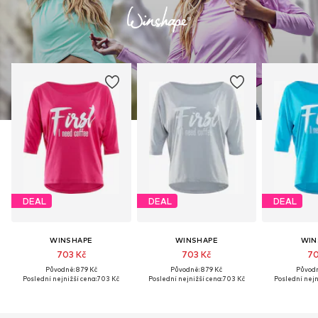
DEAL
DEAL
DEAL
WINSHAPE
WINSHAPE
WIN
703 Kč
703 Kč
70
Původně: 879 Kč
Původně: 879 Kč
Původn
Poslední nejnižší cena:
703 Kč
Poslední nejnižší cena:
703 Kč
Poslední nejn