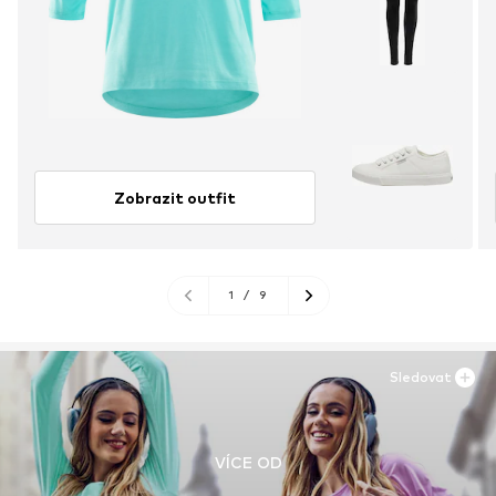
Zobrazit outfit
1
/
9
Sledovat
VÍCE OD