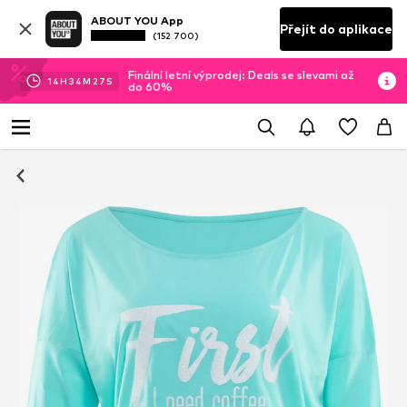
ABOUT YOU App
Přejít do aplikace
(152 700)
Finální letní výprodej: Deals se slevami až
14
H
34
M
26
S
do 60%