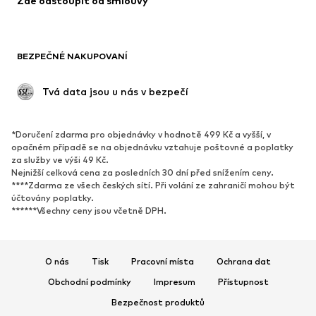
Zde odstoupit od smlouvy
Plavky
Mikiny
Blejzry
Overaly
Móda pro plnoštíhlé
Těhotenská móda
BEZPEČNÉ NAKUPOVANÍ
Příležitosti
Exkluzivně
Upcyklace
 Tvá data jsou u nás v bezpečí
BOTY
*Doručení zdarma pro objednávky v hodnotě 499 Kč a vyšší, v
Nové
Oblíbené
opačném případě se na objednávku vztahuje poštovné a poplatky
za služby ve výši 49 Kč.
Tenisky
Kotníkové & chelsea boty
Nejnižší celková cena za posledních 30 dní před snížením ceny.
Lodičky & boty na podpatku
Kozačky
****Zdarma ze všech českých sítí. Při volání ze zahraničí mohou být
účtovány poplatky.
Sandály
Polobotky
******Všechny ceny jsou včetně DPH.
Sportovní boty
Baleríny
Pantofle
Domácí obuv
O nás
Tisk
Pracovní místa
Ochrana dat
Exkluzivně
Obchodní podmínky
Impresum
Přístupnost
SPORT
Bezpečnost produktů