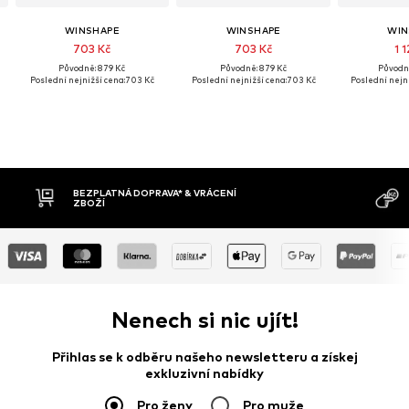
WINSHAPE
WINSHAPE
WIN
703 Kč
703 Kč
1 
Původně: 879 Kč
Původně: 879 Kč
Původně
Poslední nejnižší cena:
703 Kč
Poslední nejnižší cena:
703 Kč
Poslední nejni
MOŽNOST VR
DOBÍRKA
DNŮ
Nenech si nic ujít!
Přihlas se k odběru našeho newsletteru a získej
exkluzivní nabídky
Pro ženy
Pro muže