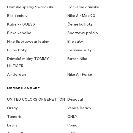
Dámské šperky Swarovski
Converse dámské
Bile tenisky
Nike Air Max 90
Kabelky GUESS
Černé kalhoty
Pinko kabelka
Sportovní prádlo
Nike Sportswear legíny
Bile saty
Puma boty
Cervene saty
Dámské mikiny TOMMY
Batoh Nike
HILFIGER
Air Jordan
Nike Air Force
DÁMSKÉ ZNAČKY
UNITED COLORS OF BENETTON
Desigual
Orsay
Venice Beach
Tamaris
ONLY
Levi's
Puma