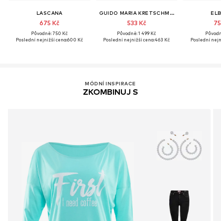
LASCANA
GUIDO MARIA KRETSCHMER WOMEN
EL
675 Kč
533 Kč
75
Původně: 750 Kč
Původně: 1 499 Kč
Původn
Poslední nejnižší cena:
600 Kč
Poslední nejnižší cena:
463 Kč
Poslední nejn
MÓDNÍ INSPIRACE
ZKOMBINUJ S