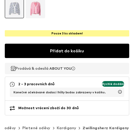
Pouze 3 ks skladem!
Přidat do košíku
Prodává & odesílá
Prodává & odesílá
ABOUT YOU
ABOUT YOU
2 - 3 pracovních dnů
Rychlé dodání
Konečné očekávané dodací lhůty budou zobrazeny v košíku.
Možnost vrácení zboží do 30 dnů
né oděvy
Pletené oděvy
Kardigany
Zwillingsherz Kardigany