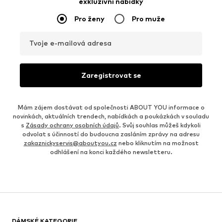
exkluzivní nabídky
Pro ženy
Pro muže
Tvoje e-mailová adresa
Zaregistrovat se
Mám zájem dostávat od společnosti ABOUT YOU informace o
novinkách, aktuálních trendech, nabídkách a poukázkách v souladu
s
Zásady ochrany osobních údajů
. Svůj souhlas můžeš kdykoli
odvolat s účinností do budoucna zasláním zprávy na adresu
zakaznickyservis@aboutyou.cz
nebo kliknutím na možnost
odhlášení na konci každého newsletteru.
DÁMSKÉ KATEGORIE