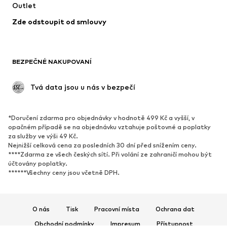
Outlet
Kabáty
Sukně
Zde odstoupit od smlouvy
Plavky
Mikiny
Blejzry
Overaly
Móda pro plnoštíhlé
Těhotenská móda
BEZPEČNÉ NAKUPOVANÍ
Příležitosti
Exkluzivně
Upcyklace
 Tvá data jsou u nás v bezpečí
BOTY
*Doručení zdarma pro objednávky v hodnotě 499 Kč a vyšší, v
Nové
Oblíbené
opačném případě se na objednávku vztahuje poštovné a poplatky
za služby ve výši 49 Kč.
Tenisky
Kotníkové & chelsea boty
Nejnižší celková cena za posledních 30 dní před snížením ceny.
Lodičky & boty na podpatku
Kozačky
****Zdarma ze všech českých sítí. Při volání ze zahraničí mohou být
účtovány poplatky.
Sandály
Polobotky
******Všechny ceny jsou včetně DPH.
Sportovní boty
Baleríny
Pantofle
Domácí obuv
O nás
Tisk
Pracovní místa
Ochrana dat
Exkluzivně
Obchodní podmínky
Impresum
Přístupnost