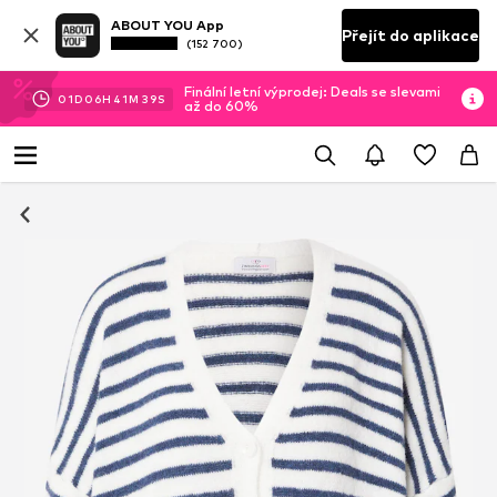
ABOUT YOU App
Přejít do aplikace
(152 700)
Finální letní výprodej: Deals se slevami
01
D
06
H
41
M
39
S
až do 60%