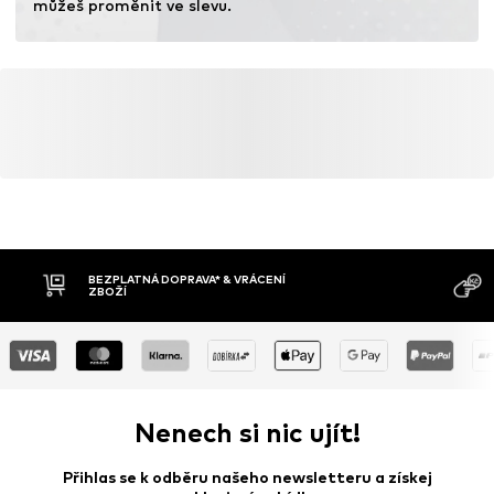
můžeš proměnit ve slevu.
BEZPLATNÁ DOPRAVA* & VRÁCENÍ
ZBOŽÍ
Nenech si nic ujít!
Přihlas se k odběru našeho newsletteru a získej