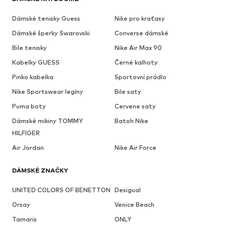
Dámské tenisky Guess
Nike pro kraťasy
Dámské šperky Swarovski
Converse dámské
Bile tenisky
Nike Air Max 90
Kabelky GUESS
Černé kalhoty
Pinko kabelka
Sportovní prádlo
Nike Sportswear legíny
Bile saty
Puma boty
Cervene saty
Dámské mikiny TOMMY
Batoh Nike
HILFIGER
Air Jordan
Nike Air Force
DÁMSKÉ ZNAČKY
UNITED COLORS OF BENETTON
Desigual
Orsay
Venice Beach
Tamaris
ONLY