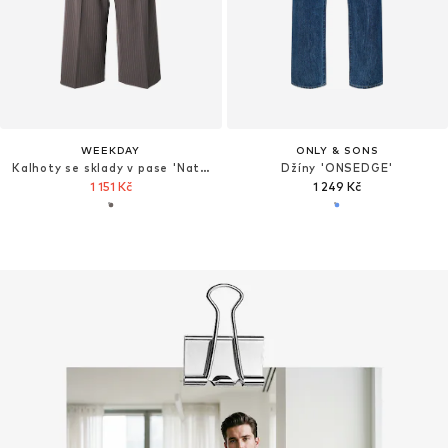
WEEKDAY
ONLY & SONS
Kalhoty se sklady v pase 'Nate'
Džíny 'ONSEDGE'
1 151 Kč
1 249 Kč