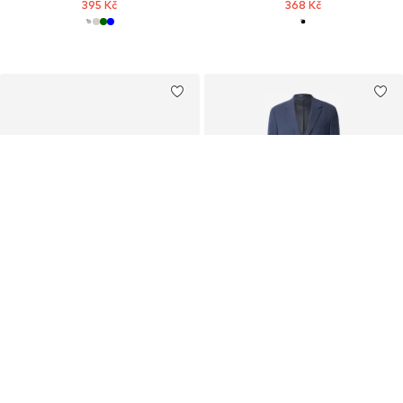
395 Kč
368 Kč
ONLY & SONS
JACK & JONES PREMIUM
Mokasíny 'ONSMARTIN'
Oblek 'JPRBLAMARTIN'
532 Kč
3 329 Kč