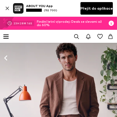
ABOUT YOU App
Přejít do aplikace
(152 700)
Finální letní výprodej: Deals se slevami až
23
H
28
M
15
S
do 60%