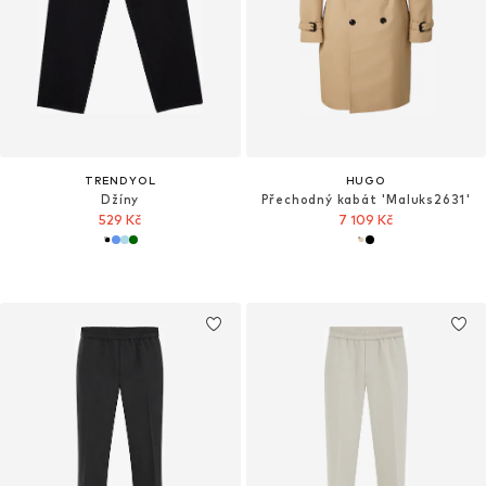
TRENDYOL
HUGO
Džíny
Přechodný kabát 'Maluks2631'
529 Kč
7 109 Kč