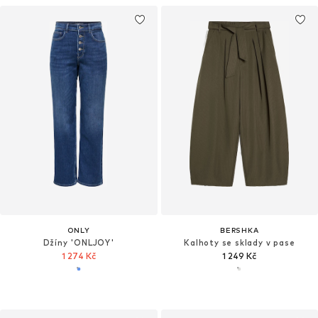
ONLY
BERSHKA
Džíny 'ONLJOY'
Kalhoty se sklady v pase
1 274 Kč
1 249 Kč