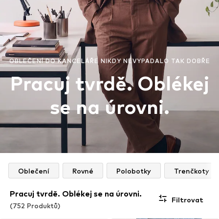
OBLEČENÍ DO KANCELÁŘE NIKDY NEVYPADALO TAK DOBŘE
Pracuj tvrdě. Oblékej
se na úrovni.
Oblečení
Rovné
Polobotky
Trenčkoty
Pracuj tvrdě. Oblékej se na úrovni.
Filtrovat
(752 Produktů)