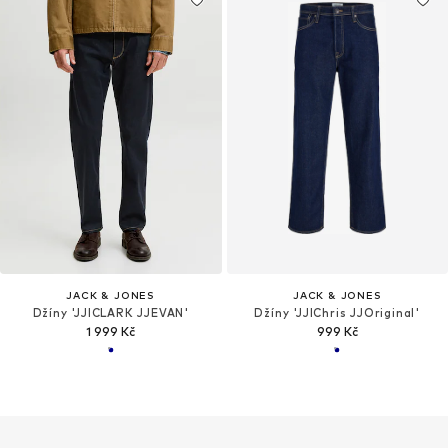
JACK & JONES
JACK & JONES
Džíny 'JJICLARK JJEVAN'
Džíny 'JJIChris JJOriginal'
1 999 Kč
999 Kč