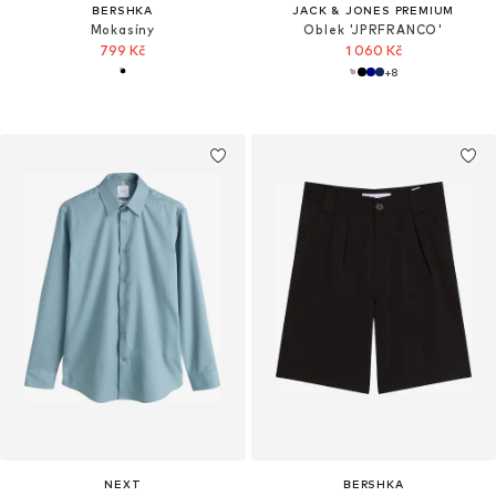
BERSHKA
JACK & JONES PREMIUM
Mokasíny
Oblek 'JPRFRANCO'
799 Kč
1 060 Kč
+
8
NEXT
BERSHKA