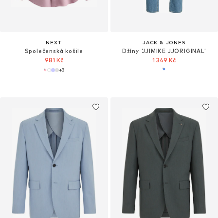
NEXT
JACK & JONES
Společenská košile
Džíny 'JJIMIKE JJORIGINAL'
981 Kč
1 349 Kč
+
3