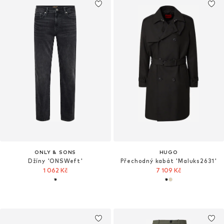
ONLY & SONS
HUGO
Džíny 'ONSWeft'
Přechodný kabát 'Maluks2631'
1 062 Kč
7 109 Kč