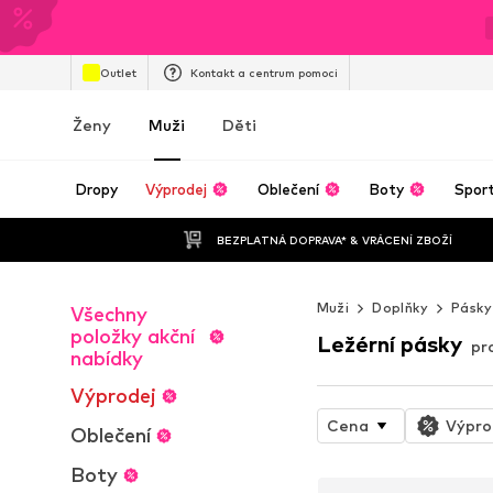
Outlet
Kontakt a centrum pomoci
Ženy
Muži
Děti
Dropy
Výprodej
Oblečení
Boty
Spor
BEZPLATNÁ DOPRAVA* & VRÁCENÍ ZBOŽÍ
Muži
Doplňky
Pásky
Všechny
položky akční
Ležérní pásky
pr
nabídky
Výprodej
Cena
Výpro
Oblečení
Boty