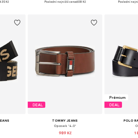
435 Kč
Poslední nejnižší cena:
608 Kč
Poslední nejni
íku
Přidat do košíku
Přidat
Prémium
DEAL
DEAL
JEANS
TOMMY JEANS
POLO R
Opasek '4.0'
O
989 Kč
1