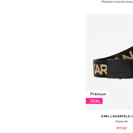
Poslední nejnižší cena:
Přidat do koš
Prémium
DEAL
KARL LAGERFELD 
Opasek
911 Kč