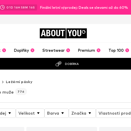
Finální letní výprodej: Deals se slevami až do 60%
01
D
16
H
58
M
15
S
ABOUT
YOU
t
Doplňky
Streetwear
Premium
Top 100
DOBÍRKA
Ležérní pásky
o muže
776
dej
Velikost
Barva
Značka
Vlastnosti prod