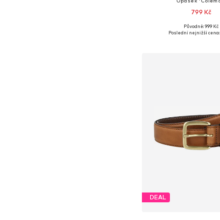
Opasek 'Colem
799 Kč
Původně: 999 Kč
Dostupné v mnoha vel
Poslední nejnižší cena:
Přidat do koš
DEAL