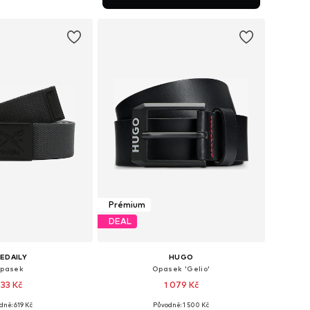
 do košíku
Prémium
DEAL
IEDAILY
HUGO
pasek
Opasek 'Gelio'
33 Kč
1 079 Kč
dně: 619 Kč
Původně: 1 500 Kč
elikosti: 80-105
Dostupné v mnoha velikostech