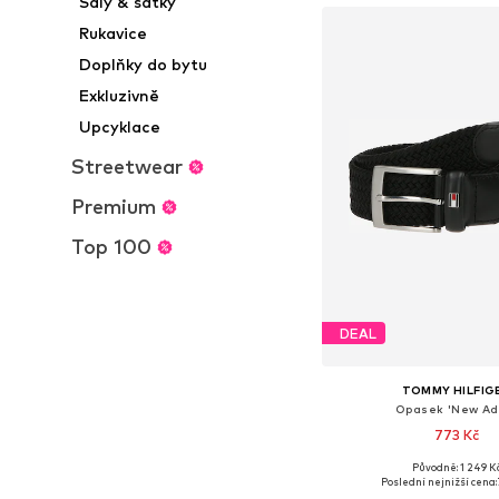
Šály & šátky
Rukavice
Doplňky do bytu
Exkluzivně
Upcyklace
Streetwear
Premium
Top 100
DEAL
TOMMY HILFIG
Opasek 'New Ad
773 Kč
Původně: 1 249 K
Dostupné v mnoha vel
Poslední nejnižší cena: