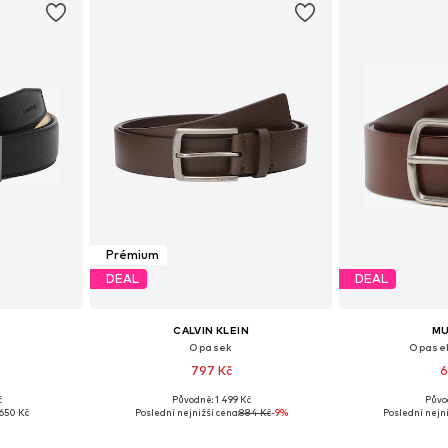
Prémium
DEAL
DEAL
CALVIN KLEIN
M
Opasek
Opasek
797 Kč
6
č
Původně: 1 499 Kč
Půvo
, 95, 100
Dostupné velikosti: 85, 90, 95, 100, 105
Dostupné v 
650 Kč
Poslední nejnižší cena:
884 Kč
-9%
Poslední nejni
íku
Přidat do košíku
Přidat