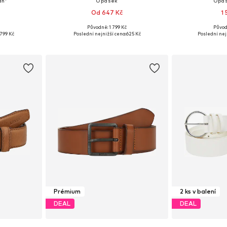
an'
Opasek
Opas
Od 647 Kč
1
Původně: 1 799 Kč
Původ
ikostech
Dostupné velikosti: 85, 90, 95, 100, 105, 110
Dostupné velikosti: 
799 Kč
Poslední nejnižší cena:
625 Kč
Poslední nej
íku
Přidat do košíku
Přidat
Prémium
2 ks v balení
DEAL
DEAL