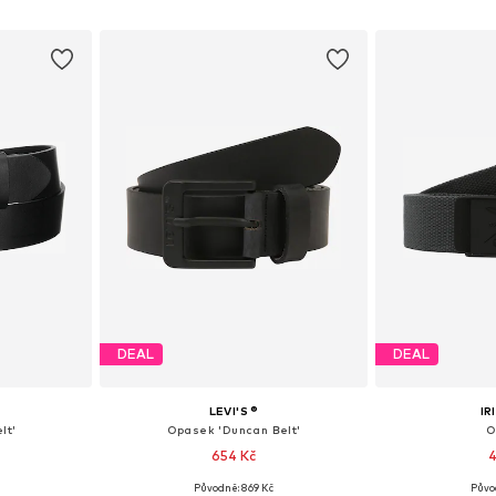
íku
Přidat do košíku
Přidat
DEAL
DEAL
LEVI'S ®
IR
lt'
Opasek 'Duncan Belt'
O
654 Kč
4
Původně: 869 Kč
Půvo
ikostech
Dostupné v mnoha velikostech
Dostupné v