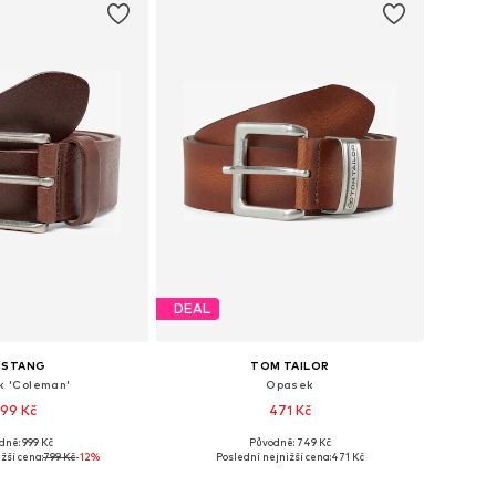
DEAL
USTANG
TOM TAILOR
 'Coleman'
Opasek
99 Kč
471 Kč
dně: 999 Kč
Původně: 749 Kč
mnoha velikostech
Dostupné velikosti: 85, 90, 95, 100, 105, 110
žší cena:
799 Kč
-12%
Poslední nejnižší cena:
471 Kč
 do košíku
Přidat do košíku