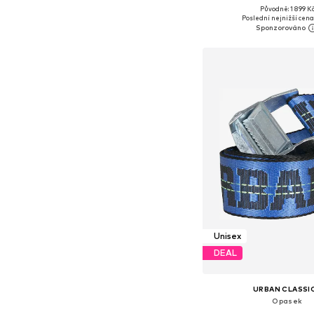
Původně: 1 899 K
Dostupné velikosti: 
Poslední nejnižší cena
Přidat do koš
Unisex
DEAL
URBAN CLASSI
Opasek