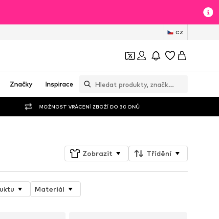
CZ
Značky
Inspirace
MOŽNOST VRÁCENÍ ZBOŽÍ DO 30 DNŮ
Zobrazit
Třídění
uktu
Materiál