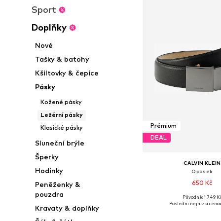
Sport
Doplňky
Nové
Tašky & batohy
Kšiltovky & čepice
Pásky
Kožené pásky
Ležérní pásky
Prémium
Klasické pásky
DEAL
Sluneční brýle
Šperky
CALVIN KLEIN
Hodinky
Opasek
650 Kč
Peněženky &
pouzdra
Původně: 1 749 K
Dostupné velikosti: 90
Poslední nejnižší cena:
Kravaty & doplňky
Přidat do koš