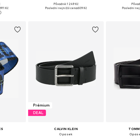
č
Původně: 1 249 Kč
Původ
80-105
Dostupné v mnoha velikostech
Dostupné velikosti:
:
911 Kč
Poslední nejnižší cena:
609 Kč
Poslední nej
íku
Přidat do košíku
Přidat
Prémium
DEAL
CS
CALVIN KLEIN
TOMMY
Opasek
Opase