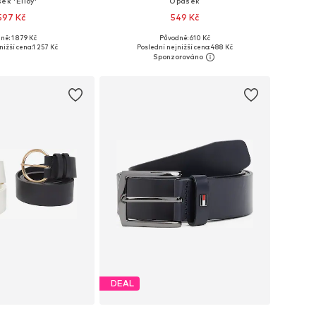
ek 'Elloy'
Opasek
 597 Kč
549 Kč
ně: 1 879 Kč
Původně: 610 Kč
85, 90, 95, 100, 105, 110
Dostupné velikosti: 80-105
nižší cena:
1 257 Kč
Poslední nejnižší cena:
488 Kč
 do košíku
Přidat do košíku
DEAL