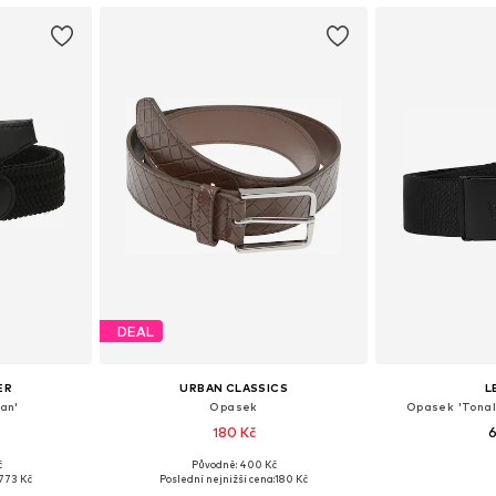
DEAL
ER
URBAN CLASSICS
L
an'
Opasek
Opasek 'Tonal
180 Kč
6
č
Původně: 400 Kč
ikostech
Dostupné velikosti: 80-85, 95-105
Dostupné v
773 Kč
Poslední nejnižší cena:
180 Kč