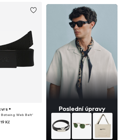
Poslední úpravy
EVI'S ®
 Batwing Web Belt'
19 Kč
elikosti: 80-105