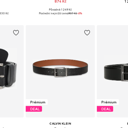
874 Kč
1
Původně: 1 249 Kč
 75-95
Dostupné v mnoha velikostech
Dostupné v 
330 Kč
Poslední nejnižší cena:
937 Kč
-6%
íku
Přidat do košíku
Přidat
Prémium
Prémium
DEAL
DEAL
CALVIN KLEIN