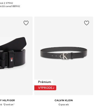
ně: 2 379 Kč
 80, 85, 90, 95, 100, 105
Dostupné v mnoha velikostech
nižší cena:
1 889 Kč
 do košíku
Přidat do košíku
Prémium
VÝPRODEJ
 HILFIGER
CALVIN KLEIN
k 'Denton'
Opasek