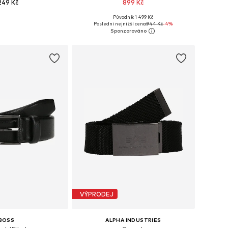
 249 Kč
899 Kč
Původně: 1 499 Kč
mnoha velikostech
Dostupné v mnoha velikostech
Poslední nejnižší cena:
944 Kč
-4%
 do košíku
Přidat do košíku
VÝPRODEJ
BOSS
ALPHA INDUSTRIES