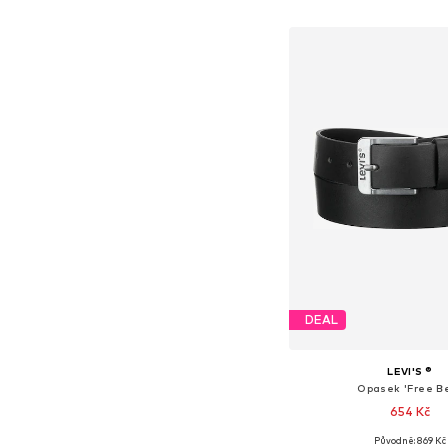
Přidat do koš
DEAL
LEVI'S ®
Opasek 'Free Be
654 Kč
+
3
Původně: 869 Kč
Dostupné v mnoha vel