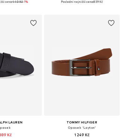
žší cena:
440 Kč
-1%
Poslední nejnižší cena:
839 Kč
 do košíku
Přidat do košíku
ALPH LAUREN
TOMMY HILFIGER
pasek
Opasek 'Layton'
 889 Kč
1 249 Kč