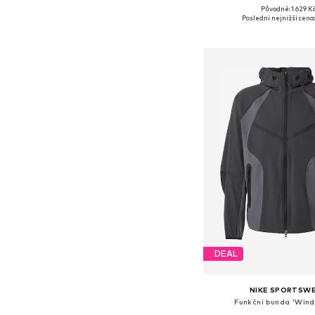
Původně: 1 629 K
Dostupné velikosti: S, M,
Poslední nejnižší cena:
Přidat do koš
DEAL
NIKE SPORTSW
Funkční bunda 'Wind