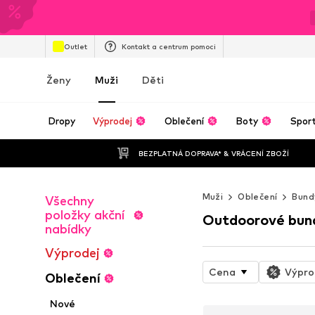
Outlet
Kontakt a centrum pomoci
Ženy
Muži
Děti
Dropy
Výprodej
Oblečení
Boty
Spor
BEZPLATNÁ DOPRAVA* & VRÁCENÍ ZBOŽÍ
Muži
Oblečení
Bund
Všechny
položky akční
Outdoorové bun
nabídky
Výprodej
Cena
Výpro
Oblečení
Nové