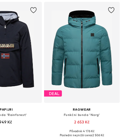
DEAL
PAPIJRI
RAGWEAR
nda 'Rainforest'
Funkční bunda 'Norg'
949 Kč
2 653 Kč
+
2
+
1
Původně: 4 176 Kč
: S, M, L, XL, XXL, XXXL
Dostupné velikosti: S, M, L, XXL
Poslední nejnižší cena:
2 506 Kč