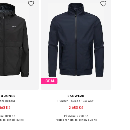
DEAL
 & JONES
RAGWEAR
ční bunda
Funkční bunda 'Colwie'
 163 Kč
2 653 Kč
+
3
ně: 1 818 Kč
Původně: 2 948 Kč
osti: M, L, XL, XXL
Dostupné velikosti: S, M, L, XL, XXXL
nižší cena:
1 163 Kč
Poslední nejnižší cena:
2 506 Kč
 do košíku
Přidat do košíku