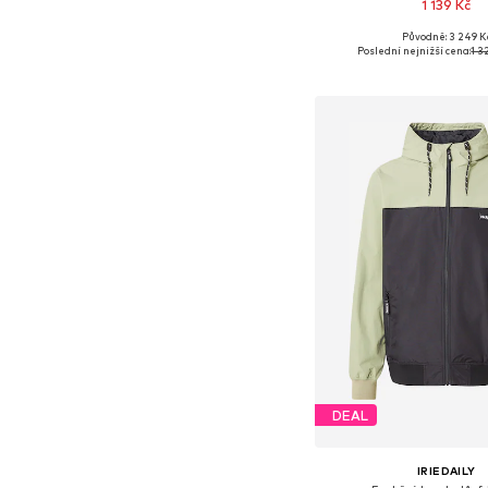
1 139 Kč
Původně: 3 249 K
Dostupné velikosti: M
Poslední nejnižší cena:
1 3
Přidat do koš
DEAL
IRIEDAILY