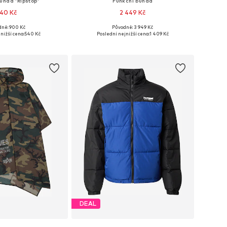
unda 'Ripstop'
Funkční bunda
40 Kč
2 449 Kč
+
2
ně: 900 Kč
Původně: 3 949 Kč
elikosti: XS-XXL
Dostupné velikosti: XS-XXL
nižší cena:
540 Kč
Poslední nejnižší cena:
1 409 Kč
 do košíku
Přidat do košíku
DEAL