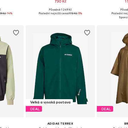
730 Kč
1
č
Původně: 1 249 Kč
Původ
, L, XL
Dostupné velikosti: S, M, L, XL, XXL
Dostupné veliko
29 Kč
-14%
Poslední nejnižší cena:
773 Kč
-5%
Poslední nej
íku
Přidat do košíku
Přidat
Velká a vysoká postava
DEAL
DEAL
ADIDAS TERREX
B