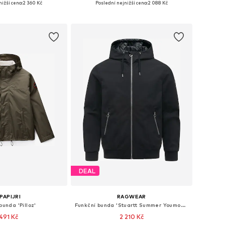
ižší cena:
2 360 Kč
Poslední nejnižší cena:
2 088 Kč
 do košíku
Přidat do košíku
DEAL
PAPIJRI
RAGWEAR
bunda 'Pilloz'
Funkční bunda 'Stuartt Summer Youmodo'
 491 Kč
2 210 Kč