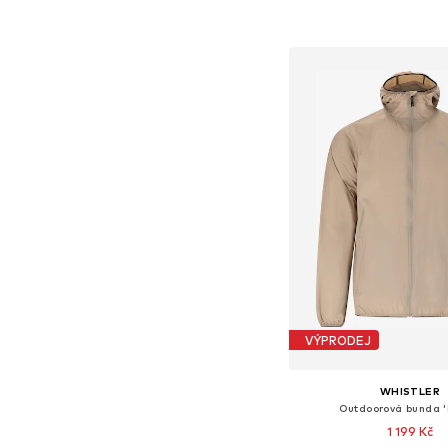
Přidat do koš
VÝPRODEJ
WHISTLER
Outdoorová bunda '
1 199 Kč