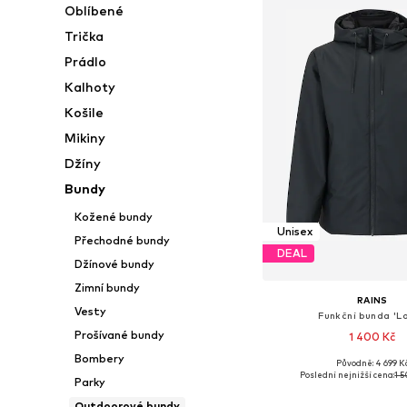
Oblíbené
Trička
Prádlo
Kalhoty
Košile
Mikiny
Džíny
Bundy
Kožené bundy
Unisex
Přechodné bundy
DEAL
Džínové bundy
Zimní bundy
RAINS
Vesty
Funkční bunda 'Lo
Prošívané bundy
1 400 Kč
Bombery
Původně: 4 699 K
Dostupné velikosti: S, M,
Poslední nejnižší cena:
1 
Parky
Přidat do koš
Outdoorové bundy