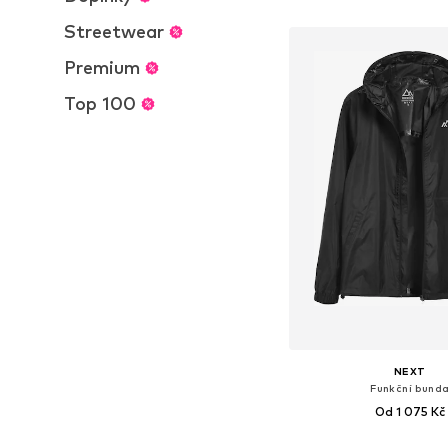
Přidat do koš
Streetwear
Premium
Top 100
NEXT
Funkční bund
Od 1 075 Kč
Dostupné v mnoha vel