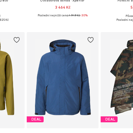
 Deck'
Outdoorová bunda 'Xperior'
Funkční b
3 464 Kč
5
Poslední nejnižší cena:
4 949 Kč
-30%
č
Původ
, M, L, XL
Dostupné velikosti: XS, S, M, L, XL
Dostupné v
825 Kč
Poslední nej
íku
Přidat do košíku
Přidat
DEAL
DEAL