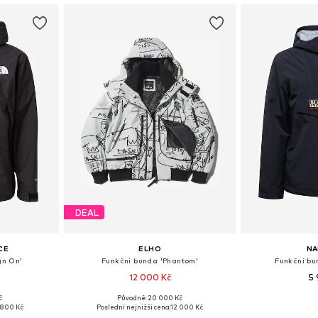
DEAL
CE
ELHO
NA
gn On'
Funkční bunda 'Phantom'
Funkční bu
12 000 Kč
5 
č
Původně: 20 000 Kč
M, L, XL
Dostupné velikosti: S, M, L, XL
Dostupné velikosti
 800 Kč
Poslední nejnižší cena:
12 000 Kč