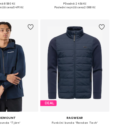
+
3
ně: 8 580 Kč
Původně: 2 456 Kč
sti: S, M, L, XL, XXL
Dostupné v mnoha velikostech
nižší cena:
5 491 Kč
Poslední nejnižší cena:
2 088 Kč
 do košíku
Přidat do košíku
DEAL
DEMOUNT
RAGWEAR
bunda 'Tjörn'
Funkční bunda 'Rendan Tech'