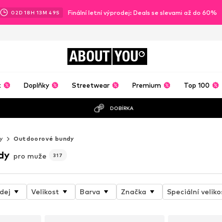
Finální letní výprodej: Deals se slevami až do 60%
02
D
18
H
13
M
47
S
ABOUT
YOU
t
Doplňky
Streetwear
Premium
Top 100
DOBÍRKA
y
Outdoorové bundy
dy
pro muže
317
dej
Velikost
Barva
Značka
Speciální veliko