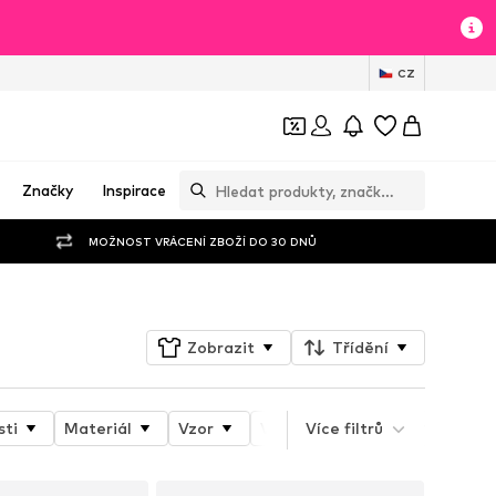
CZ
Značky
Inspirace
MOŽNOST VRÁCENÍ ZBOŽÍ DO 30 DNŮ
Zobrazit
Třídění
sti
Materiál
Vzor
Vlastnosti produktu
Více filtrů
Styl