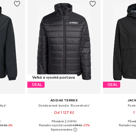
Velká a vysoká postava
DEAL
DEAL
ADIDAS TERREX
JACK
hja'
Outdoorová bunda 'Essentials'
Funk
Od 1 127 Kč
1
č
Původně: 2 249 Kč
Původ
 L, XL, XXL
Dostupné velikosti: XS Normální velikosti, S Normální velikosti, M Normální velikosti, L Normální velikosti, XL Normální velikosti
Dostupné velik
500 Kč
-6%
Poslední nejnižší cena:
1 409 Kč
-20%
Poslední nej
íku
Přidat do košíku
Přidat