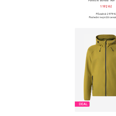
Funkční bunda 'Auf
1 192 Kč
+
5
Původně: 2 979 K
Dostupné velikosti: XS, S
Poslední nejnižší cena:
Přidat do koš
DEAL