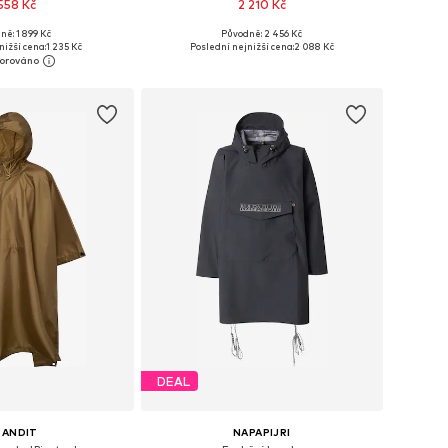
 558 Kč
2 210 Kč
+
1
ně: 1 899 Kč
Původně: 2 456 Kč
sti: S, M, L, XL, XXL
Dostupné velikosti: M, L, XL, XXL, XXXL, 4XL
nižší cena:
1 235 Kč
Poslední nejnižší cena:
2 088 Kč
 do košíku
Přidat do košíku
DEAL
RANDIT
NAPAPIJRI