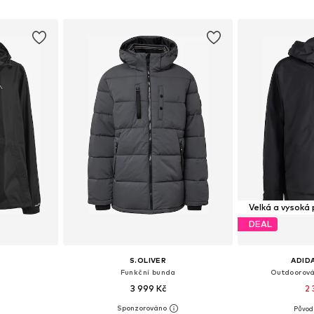
íku
Přidat do košíku
Přidat
Velká a vysoká
DEAL
S.OLIVER
ADID
a
Funkční bunda
Outdoorová
3 999 Kč
2 
Původ
ikostech
Dostupné velikosti: M, L, XL, XXL, XXXL
Dostupné vel