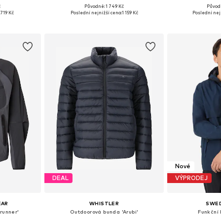
č
Původně: 1 749 Kč
Původ
 L, XL, XXL
Dostupné velikosti: S, M, L, XL, XXL
Dostupné veliko
719 Kč
Poslední nejnižší cena:
1 159 Kč
Poslední nej
íku
Přidat do košíku
Přidat
Nové
DEAL
VÝPRODEJ
EAR
WHISTLER
SWE
runner'
Outdoorová bunda 'Arubi'
Funkční 