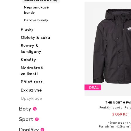
Nepromokavé
bundy
Péřové bundy
Plavky
Obleky & saka
Svetry &
kardigany
Kabáty
Nadměrné
velikosti
Příležitosti
DEAL
Exkluzivně
Upcyklace
THE NORTH FA
Boty
Funkční bunda 'Rei
3 059 Kč
Sport
Původně: 4 849 K
Dostupné velikosti: S, 
Poslední nejnižší cena:
1
Doplňky