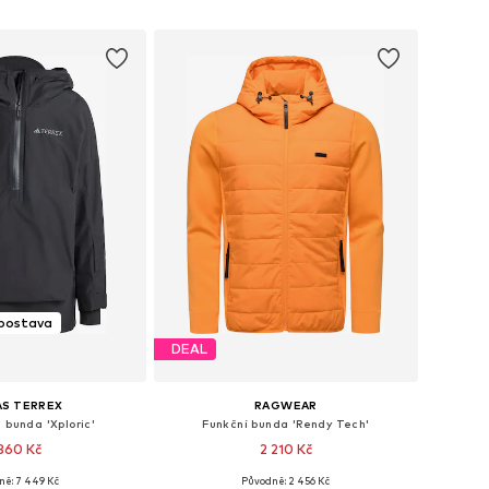
 do košíku
Přidat do košíku
 postava
DEAL
AS TERREX
RAGWEAR
 bunda 'Xploric'
Funkční bunda 'Rendy Tech'
360 Kč
2 210 Kč
+
1
ně: 7 449 Kč
Původně: 2 456 Kč
ikosti: S, M, L, XL
Dostupné v mnoha velikostech