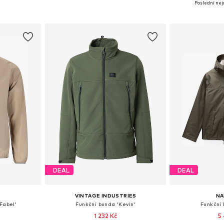
Poslední nejn
íku
Přidat do košíku
Přidat
DEAL
DEAL
VINTAGE INDUSTRIES
NA
Fabel'
Funkční bunda 'Kevin'
Funkční 
1 232 Kč
5