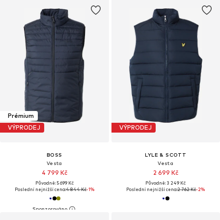
Prémium
VÝPRODEJ
VÝPRODEJ
BOSS
LYLE & SCOTT
Vesta
Vesta
4 799 Kč
2 699 Kč
Původně: 5 699 Kč
Původně: 3 249 Kč
Poslední nejnižší cena:
4 844 Kč
-1%
Poslední nejnižší cena:
2 762 Kč
-2%