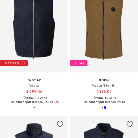
VÝPRODEJ
DEAL
G-STAR
BORN
Vesta
Vesta 'Merrit'
2 699 Kč
1 295 Kč
Původně: 3 249 Kč
Původně: 1 850 Kč
Poslední nejnižší cena:
2 762 Kč
-2%
Poslední nejnižší cena:
1 295 Kč