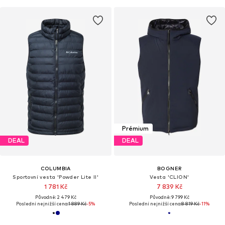
Prémium
DEAL
DEAL
COLUMBIA
BOGNER
Sportovní vesta 'Powder Lite II'
Vesta 'CLION'
1 781 Kč
7 839 Kč
Původně: 2 479 Kč
Původně: 9 799 Kč
Poslední nejnižší cena:
1 889 Kč
-5%
Poslední nejnižší cena:
8 819 Kč
-11%