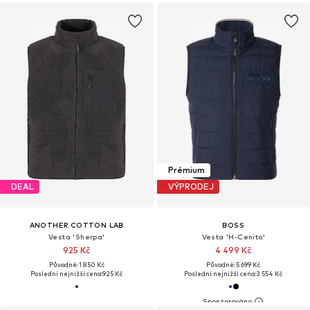
Prémium
DEAL
VÝPRODEJ
ANOTHER COTTON LAB
BOSS
Vesta 'Sherpa'
Vesta 'H-Cenito'
925 Kč
4 499 Kč
Původně: 1 850 Kč
Původně: 5 699 Kč
Poslední nejnižší cena:
925 Kč
Poslední nejnižší cena:
3 554 Kč