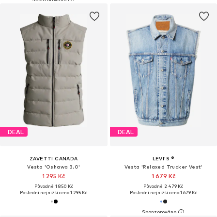
DEAL
DEAL
ZAVETTI CANADA
LEVI'S ®
Vesta 'Oshawa 3.0'
Vesta 'Relaxed Trucker Vest'
1 295 Kč
1 679 Kč
Původně: 1 850 Kč
Původně: 2 479 Kč
Poslední nejnižší cena:
1 295 Kč
Poslední nejnižší cena:
1 679 Kč