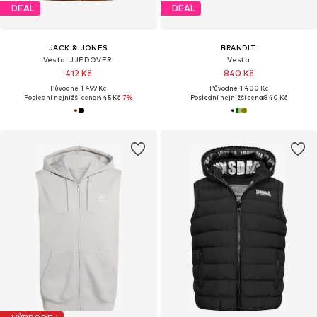
DEAL
DEAL
JACK & JONES
BRANDIT
Vesta 'JJEDOVER'
Vesta
412 Kč
840 Kč
Původně: 1 499 Kč
Původně: 1 400 Kč
Poslední nejnižší cena:
445 Kč
-7%
Poslední nejnižší cena:
840 Kč