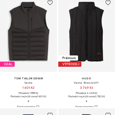
Prémium
DEAL
VÝPRODEJ
TOM TAILOR DENIM
HUGO
Vesta
Vesta 'Breno2611'
1 601 Kč
3 749 Kč
Původně: 1 999 Kč
Původně: 4 449 Kč
Poslední nejnižší cena:
1 601 Kč
Poslední nejnižší cena:
3 782 Kč