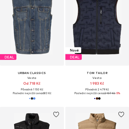
Nové
DEAL
DEAL
URBAN CLASSICS
TOM TAILOR
Vesta
Vesta
Od 718 Kč
1 983 Kč
Původně: 1 150 Kč
Původně: 2 479 Kč
Poslední nejnižší cena:
683 Kč
Poslední nejnižší cena:
2 107 Kč
-5%