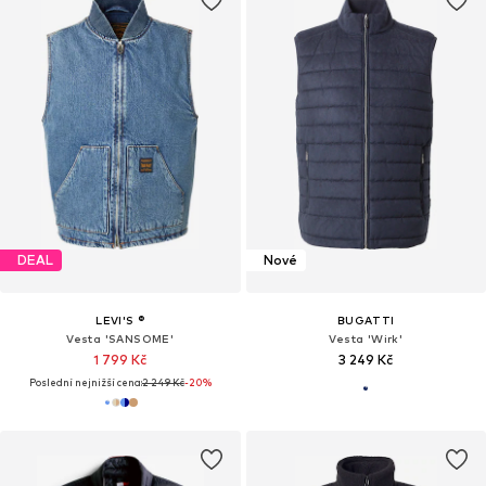
DEAL
Nové
LEVI'S ®
BUGATTI
Vesta 'SANSOME'
Vesta 'Wirk'
1 799 Kč
3 249 Kč
Poslední nejnižší cena:
2 249 Kč
-20%