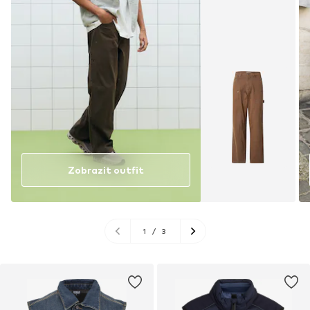
Zobrazit outfit
1
/
3