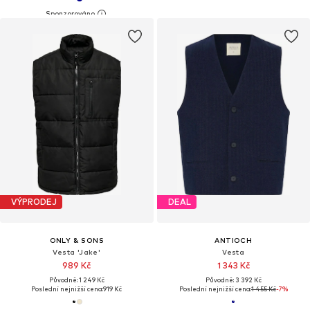
VÝPRODEJ
DEAL
ONLY & SONS
ANTIOCH
Vesta 'Jake'
Vesta
989 Kč
1 343 Kč
Původně: 1 249 Kč
Původně: 3 392 Kč
Poslední nejnižší cena:
919 Kč
Poslední nejnižší cena:
1 455 Kč
-7%