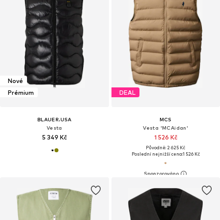
Nové
Prémium
DEAL
BLAUER.USA
MCS
Vesta
Vesta 'MCAidan'
5 349 Kč
1 526 Kč
Původně: 2 625 Kč
Poslední nejnižší cena:
1 526 Kč