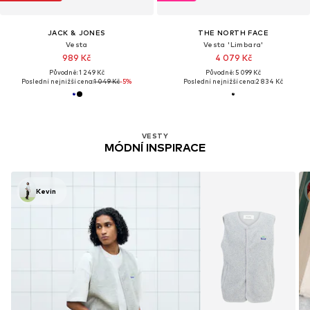
JACK & JONES
THE NORTH FACE
Vesta
Vesta 'Limbara'
989 Kč
4 079 Kč
Původně: 1 249 Kč
Původně: 5 099 Kč
Poslední nejnižší cena:
1 049 Kč
-5%
Poslední nejnižší cena:
2 834 Kč
VESTY
MÓDNÍ INSPIRACE
Kevin