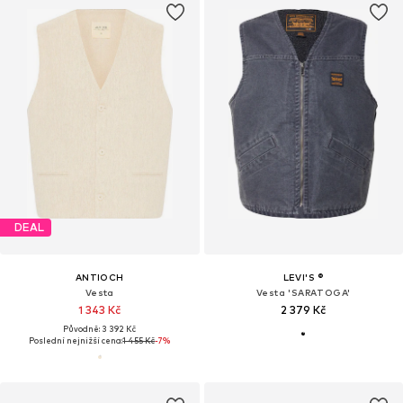
DEAL
ANTIOCH
LEVI'S ®
Vesta
Vesta 'SARATOGA'
1 343 Kč
2 379 Kč
Původně: 3 392 Kč
Poslední nejnižší cena:
1 455 Kč
-7%