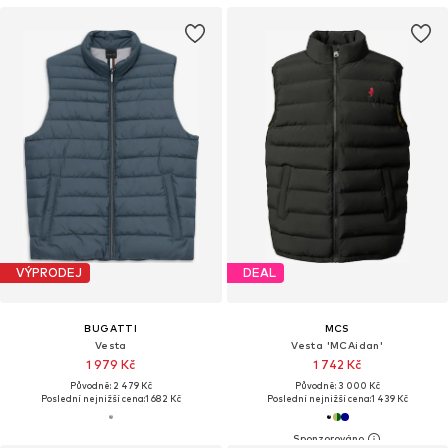
VÝPRODEJ
DEAL
BUGATTI
MCS
Vesta
Vesta 'MCAidan'
1 979 Kč
1 742 Kč
Původně: 2 479 Kč
Původně: 3 000 Kč
Poslední nejnižší cena:
1 682 Kč
Poslední nejnižší cena:
1 439 Kč