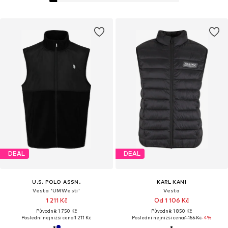
DEAL
DEAL
U.S. POLO ASSN.
KARL KANI
Vesta 'UMWesti'
Vesta
1 211 Kč
Od 1 106 Kč
Původně: 1 750 Kč
Původně: 1 850 Kč
Poslední nejnižší cena:
1 211 Kč
Poslední nejnižší cena:
1 155 Kč
-4%