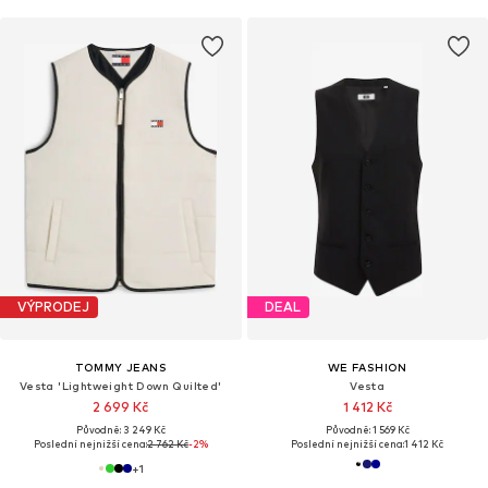
VÝPRODEJ
DEAL
TOMMY JEANS
WE FASHION
Vesta 'Lightweight Down Quilted'
Vesta
2 699 Kč
1 412 Kč
Původně: 3 249 Kč
Původně: 1 569 Kč
Poslední nejnižší cena:
2 762 Kč
-2%
Poslední nejnižší cena:
1 412 Kč
+
1