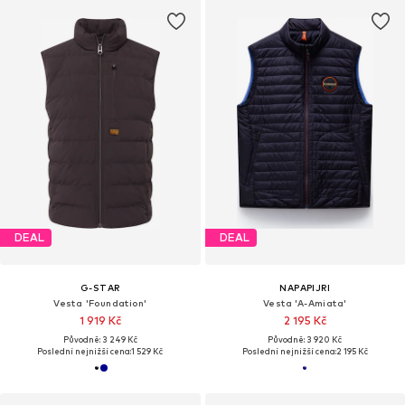
DEAL
DEAL
G-STAR
NAPAPIJRI
Vesta 'Foundation'
Vesta 'A-Amiata'
1 919 Kč
2 195 Kč
Původně: 3 249 Kč
Původně: 3 920 Kč
Poslední nejnižší cena:
1 529 Kč
Poslední nejnižší cena:
2 195 Kč