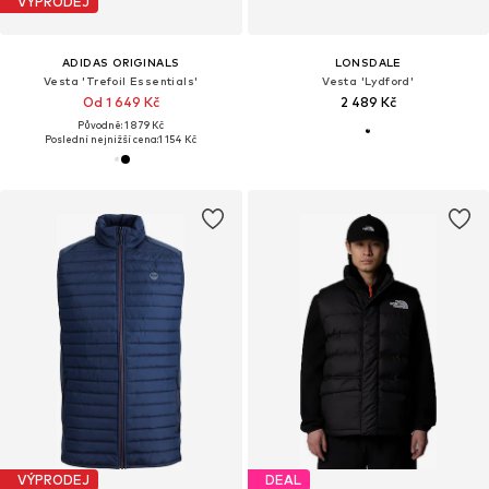
VÝPRODEJ
ADIDAS ORIGINALS
LONSDALE
Vesta 'Trefoil Essentials'
Vesta 'Lydford'
Od 1 649 Kč
2 489 Kč
Původně: 1 879 Kč
Poslední nejnižší cena:
1 154 Kč
VÝPRODEJ
DEAL