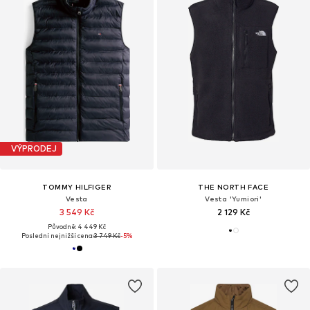
VÝPRODEJ
TOMMY HILFIGER
THE NORTH FACE
Vesta
Vesta 'Yumiori'
3 549 Kč
2 129 Kč
Původně: 4 449 Kč
Poslední nejnižší cena:
3 749 Kč
-5%