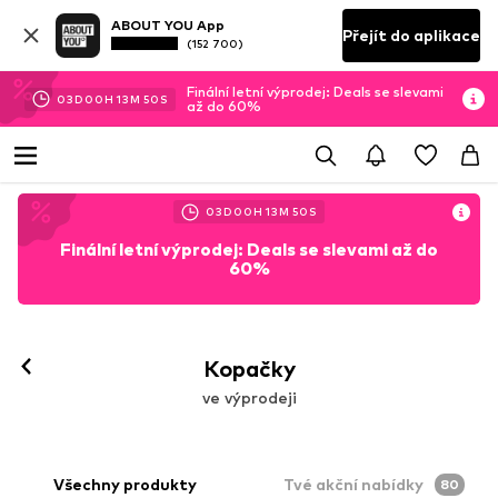
ABOUT YOU App
Přejít do aplikace
(152 700)
Finální letní výprodej: Deals se slevami
03
D
00
H
13
M
49
S
až do 60%
03
D
00
H
13
M
49
S
Finální letní výprodej: Deals se slevami až do
60%
Kopačky
ve výprodeji
Všechny produkty
Tvé akční nabídky
80