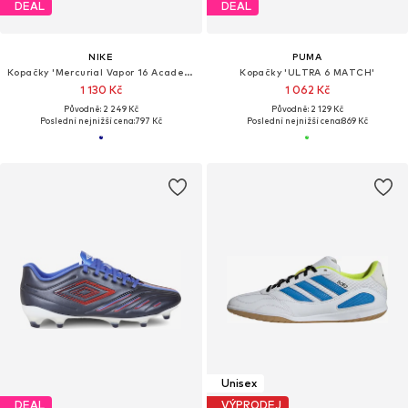
DEAL
DEAL
NIKE
PUMA
Kopačky 'Mercurial Vapor 16 Academy'
Kopačky 'ULTRA 6 MATCH'
1 130 Kč
1 062 Kč
Původně: 2 249 Kč
Původně: 2 129 Kč
Poslední nejnižší cena:
797 Kč
Poslední nejnižší cena:
869 Kč
Unisex
DEAL
VÝPRODEJ