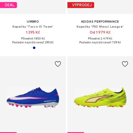
DEAL
VÝPRODEJ
UMBRO
ADIDAS PERFORMANCE
Kopačky 'Tocco VI Team'
Kopačky 'F50 Messi League'
1 295 Kč
Od 1 979 Kč
Původně: 1 850 Kč
Původně: 2 479 Kč
Poslední nejnižší cena:
1 295 Kč
Poslední nejnižší cena:
1 729 Kč