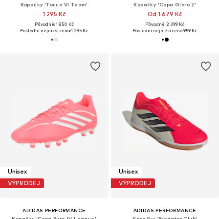
Kopačky 'Tocco VI Team'
Kopačky 'Copa Gloro 2'
1 295 Kč
Od 1 679 Kč
Původně: 1 850 Kč
Původně: 2 399 Kč
Poslední nejnižší cena:
1 295 Kč
Poslední nejnižší cena:
959 Kč
Unisex
Unisex
VÝPRODEJ
VÝPRODEJ
ADIDAS PERFORMANCE
ADIDAS PERFORMANCE
Kopačky 'Copa Pure IV League'
Kopačky 'Predator Club'