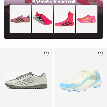
Růžová v hlavní roli