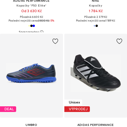
ADIDAS PERFORMANCE
NIKE
Kopačky 'F50 Elite'
Kopačky
Od 3 630 Kč
1 784 Kč
Původně: 6 600 Kč
Původně: 2 379 Kč
Poslední nejnižší cena:
3 830 Kč
-5%
Poslední nejnižší cena:
1 189 Kč
Unisex
DEAL
VÝPRODEJ
UMBRO
ADIDAS PERFORMANCE