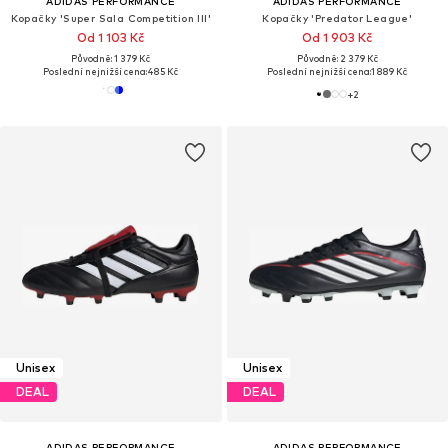
ADIDAS PERFORMANCE
ADIDAS PERFORMANCE
Kopačky 'Super Sala Competition III'
Kopačky 'Predator League'
Od 1 103 Kč
Od 1 903 Kč
Původně: 1 379 Kč
Původně: 2 379 Kč
Poslední nejnižší cena:
485 Kč
Poslední nejnižší cena:
1 889 Kč
+
2
Unisex
Unisex
DEAL
DEAL
ADIDAS PERFORMANCE
ADIDAS PERFORMANCE