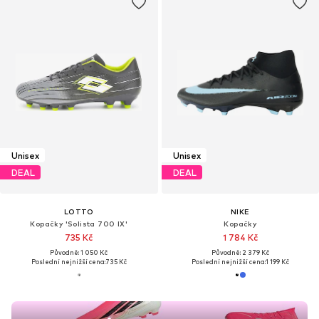
Unisex
Unisex
DEAL
DEAL
LOTTO
NIKE
Kopačky 'Solista 700 IX'
Kopačky
735 Kč
1 784 Kč
Původně: 1 050 Kč
Původně: 2 379 Kč
Poslední nejnižší cena:
735 Kč
Poslední nejnižší cena:
1 199 Kč