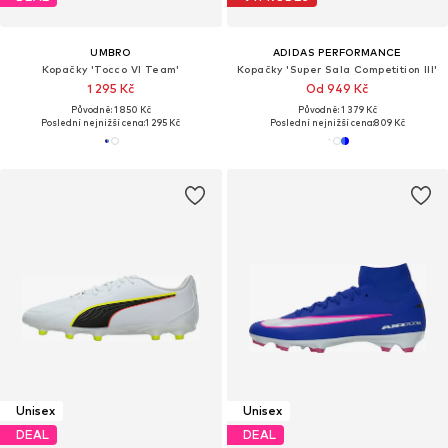
UMBRO
ADIDAS PERFORMANCE
Kopačky 'Tocco VI Team'
Kopačky 'Super Sala Competition III'
1 295 Kč
Od 949 Kč
Původně: 1 850 Kč
Původně: 1 379 Kč
Poslední nejnižší cena:
1 295 Kč
Poslední nejnižší cena:
809 Kč
Unisex
Unisex
DEAL
DEAL