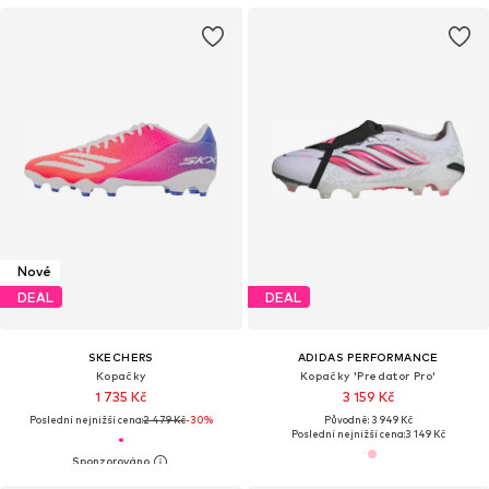
Nové
DEAL
DEAL
SKECHERS
ADIDAS PERFORMANCE
Kopačky
Kopačky 'Predator Pro'
1 735 Kč
3 159 Kč
Poslední nejnižší cena:
2 479 Kč
-30%
Původně: 3 949 Kč
Poslední nejnižší cena:
3 149 Kč