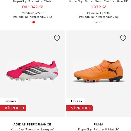
Kopačky 'Predator Club'
Kopačky 'Super Sala Competition III'
Od 1 049 Kč
1 079 Kč
Původně: 1 499 Kč
Původně: 1 379 Kč
Poslední nejnižší cena:
533 Kč
Poslední nejnižší cena:
647 Kč
Unisex
Unisex
VÝPRODEJ
VÝPRODEJ
ADIDAS PERFORMANCE
PUMA
Kopačky 'Predator League'
Kopačky 'Future 8 Match'