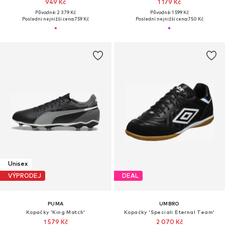
949 Kč
1 179 Kč
Původně: 2 379 Kč
Původně: 1 599 Kč
Poslední nejnižší cena:
759 Kč
Poslední nejnižší cena:
750 Kč
Unisex
VÝPRODEJ
DEAL
PUMA
UMBRO
Kopačky 'King Match'
Kopačky 'Speciali Eternal Team'
1 579 Kč
2 070 Kč