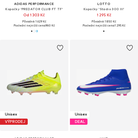
ADIDAS PERFORMANCE
LOTTO
Kopačky 'PREDATOR CLUB FT TF'
Kopačky 'Stadio 300 III'
Od 1 303 Kč
1 295 Kč
Původně: 1 629 Kč
Původně: 1 850 Kč
Poslední nejnižší cena:
960 Kč
Poslední nejnižší cena:
1 295 Kč
Unisex
Unisex
VÝPRODEJ
DEAL