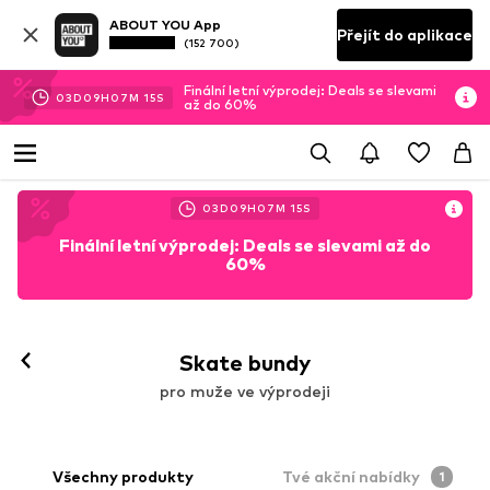
ABOUT YOU App
Přejít do aplikace
(152 700)
Finální letní výprodej: Deals se slevami
03
D
09
H
07
M
14
S
až do 60%
03
D
09
H
07
M
14
S
Finální letní výprodej: Deals se slevami až do
60%
Skate bundy
pro muže ve výprodeji
Všechny produkty
Tvé akční nabídky
1