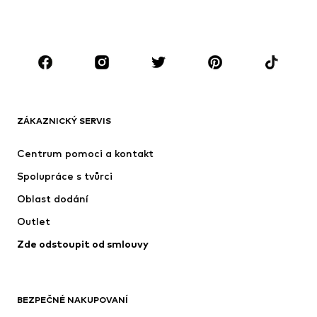
Boty
Sport
Doplňky
Premium
OBLEČENÍ
Nové
Oblíbené
Trička
Džíny
ZÁKAZNICKÝ SERVIS
Bundy
Mikiny
Kalhoty
Košile
Centrum pomoci a kontakt
Prádlo
Svetry & kardigany
Spolupráce s tvůrci
Obleky & saka
Kabáty
Oblast dodání
Plavky
Nadměrné velikosti
Outlet
Příležitosti
Exkluzivně
Zde odstoupit od smlouvy
Upcyklace
BOTY
BEZPEČNÉ NAKUPOVANÍ
Nové
Oblíbené