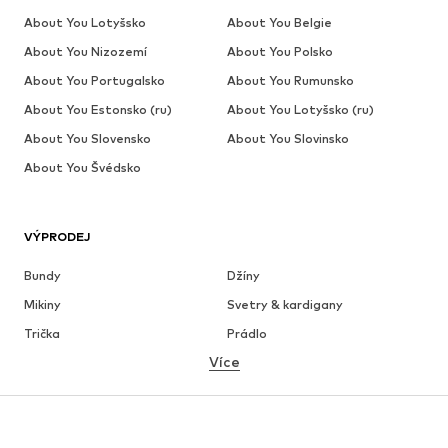
About You Lotyšsko
About You Belgie
About You Nizozemí
About You Polsko
About You Portugalsko
About You Rumunsko
About You Estonsko (ru)
About You Lotyšsko (ru)
About You Slovensko
About You Slovinsko
About You Švédsko
VÝPRODEJ
Bundy
Džíny
Mikiny
Svetry & kardigany
Trička
Prádlo
Více
Kalhoty
Košile
Kabáty
Obleky & saka
Plavky
Nadměrné velikosti