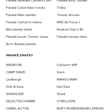
Pánské oblečení Carhartt WIP
Pánské boty Jordan
Pánské Calvin Klein trenky
Trička
Pánské Nike tepláky
Tenisky Armani
Pánské Carhartt mikina
NIKE Air Force 1
Bílé pánské košile
Reebok Club C 85
Pánské bundy Tommy Jeans
Pánské tenisky Vans
Boty Adidas pánské
PÁNSKÉ ZNAČKY
NAPAPIJRI
Carhartt WIP
CAMP DAVID
Gant
Lindbergh
MANGO MAN
Only & Sons
Karl Kani
QUIKSILVER
!Solid
SELECTED HOMME
STRELLSON
CAMEL ACTIVE
BURTON MENSWEAR LONDON