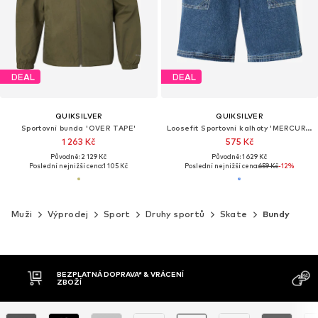
DEAL
DEAL
QUIKSILVER
QUIKSILVER
Sportovní bunda 'OVER TAPE'
Loosefit Sportovní kalhoty 'MERCURY'
1 263 Kč
575 Kč
Původně: 2 129 Kč
Původně: 1 629 Kč
Poslední nejnižší cena:
1 105 Kč
Poslední nejnižší cena:
659 Kč
-12%
Muži
Výprodej
Sport
Druhy sportů
Skate
Bundy
BEZPLATNÁ DOPRAVA* & VRÁCENÍ
ZBOŽÍ