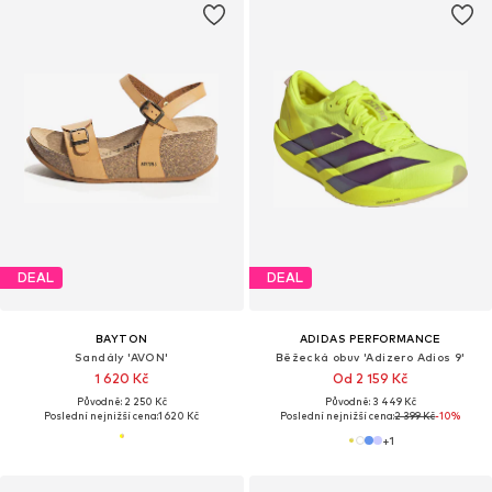
DEAL
DEAL
BAYTON
ADIDAS PERFORMANCE
Sandály 'AVON'
Běžecká obuv 'Adizero Adios 9'
1 620 Kč
Od 2 159 Kč
Původně: 2 250 Kč
Původně: 3 449 Kč
Poslední nejnižší cena:
1 620 Kč
Poslední nejnižší cena:
2 399 Kč
-10%
+
1