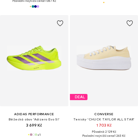
Poslední nejnižší cena:
1 087 Kč
DEAL
ADIDAS PERFORMANCE
CONVERSE
Běžecká obuv 'Adizero Evo Sl'
Tenisky 'CHUCK TAYLOR ALL STAR'
3 699 Kč
1 703 Kč
Původně: 2 129 Kč
+
1
Poslední nejnižší cena:
1 263 Kč