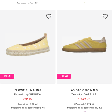
DEAL
DEAL
BLOWFISH MALIBU
ADIDAS ORIGINALS
Espadrilky 'BENITA'
Tenisky 'GAZELLE'
701 Kč
1 742 Kč
Původně: 1 379 Kč
Původně: 2 979 Kč
Poslední nejnižší cena:
688 Kč
Poslední nejnižší cena:
1 312 Kč