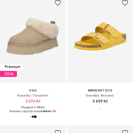
Prémium
DEAL
UGG
BIRKENSTOCK
Kozačky 'Tazzelle'
Sandály 'Arizona'
3 374 Kč
3 699 Kč
Původně: 4 199 Kč
Poslední nejnižší cena:
3 569 Kč
-5%