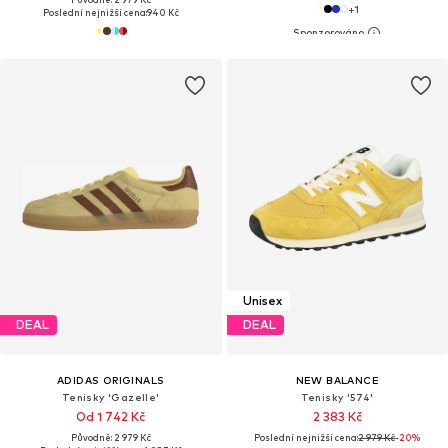
+
1
Poslední nejnižší cena:
940 Kč
Unisex
DEAL
DEAL
ADIDAS ORIGINALS
NEW BALANCE
Tenisky 'Gazelle'
Tenisky '574'
Od 1 742 Kč
2 383 Kč
Původně: 2 979 Kč
Poslední nejnižší cena:
2 979 Kč
-20%