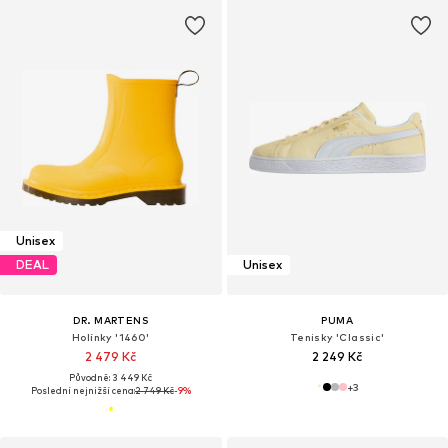
Unisex
DEAL
Unisex
DR. MARTENS
PUMA
Holínky '1460'
Tenisky 'Classic'
2 479 Kč
2 249 Kč
Původně: 3 449 Kč
+
3
Poslední nejnižší cena:
2 749 Kč
-9%