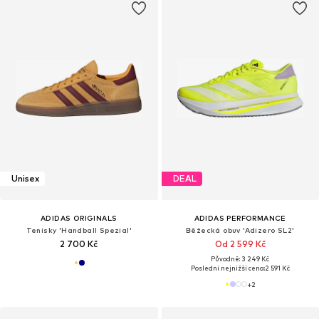
Unisex
DEAL
ADIDAS ORIGINALS
ADIDAS PERFORMANCE
Tenisky 'Handball Spezial'
Běžecká obuv 'Adizero SL2'
2 700 Kč
Od 2 599 Kč
Původně: 3 249 Kč
Poslední nejnižší cena:
2 591 Kč
+
2