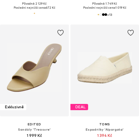
Původně: 2 129 Kč
Původně: 1 749 Kč
Poslední nejnižší cena:
672 Kč
Poslední nejnižší cena:
1 019 Kč
+
13
Exkluzivně
DEAL
EDITED
TOMS
Sandály 'Treasure'
Espadrilky 'Alpargata'
1 999 Kč
1 394 Kč