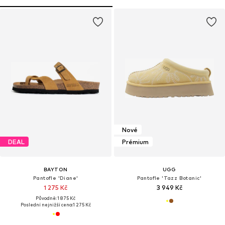
Nové
DEAL
Prémium
BAYTON
UGG
Pantofle 'Diane'
Pantofle 'Tazz Botanic'
1 275 Kč
3 949 Kč
Původně: 1 875 Kč
Poslední nejnižší cena:
1 275 Kč