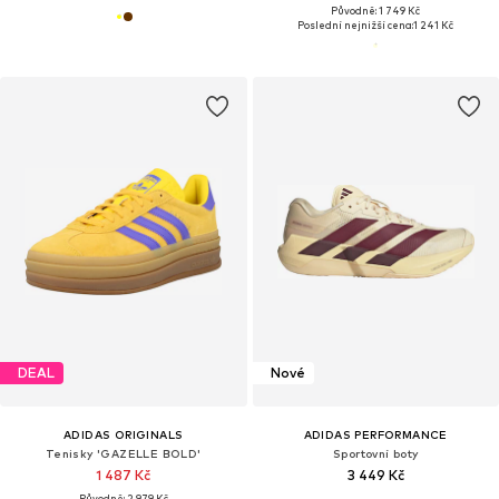
Původně: 1 749 Kč
Poslední nejnižší cena:
1 241 Kč
DEAL
Nové
ADIDAS ORIGINALS
ADIDAS PERFORMANCE
Tenisky 'GAZELLE BOLD'
Sportovní boty
1 487 Kč
3 449 Kč
Původně: 2 979 Kč