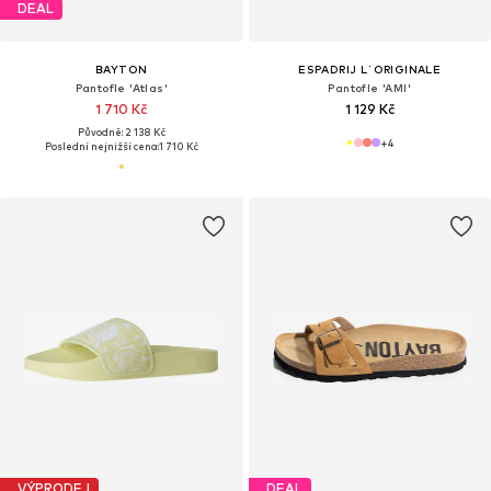
DEAL
BAYTON
ESPADRIJ L´ORIGINALE
Pantofle 'Atlas'
Pantofle 'AMI'
1 710 Kč
1 129 Kč
Původně: 2 138 Kč
+
4
Poslední nejnižší cena:
1 710 Kč
VÝPRODEJ
DEAL