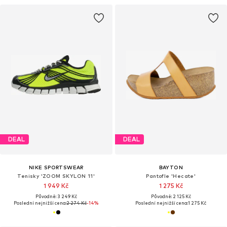
DEAL
DEAL
NIKE SPORTSWEAR
BAYTON
Tenisky 'ZOOM SKYLON 11'
Pantofle 'Hecate'
1 949 Kč
1 275 Kč
Původně: 3 249 Kč
Původně: 2 125 Kč
Poslední nejnižší cena:
2 274 Kč
-14%
Poslední nejnižší cena:
1 275 Kč