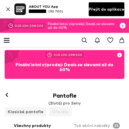
ABOUT YOU App
Přejít do aplikace
(152 700)
Finální letní výprodej: Deals se slevami
02
D
23
H
23
M
01
S
až do 60%
02
D
23
H
23
M
01
S
Finální letní výprodej: Deals se slevami až do
60%
Pantofle
(žlutá) pro ženy
Klasické pantofle
Dřeváky
Všechny produkty
Tvé akční nabídky
25