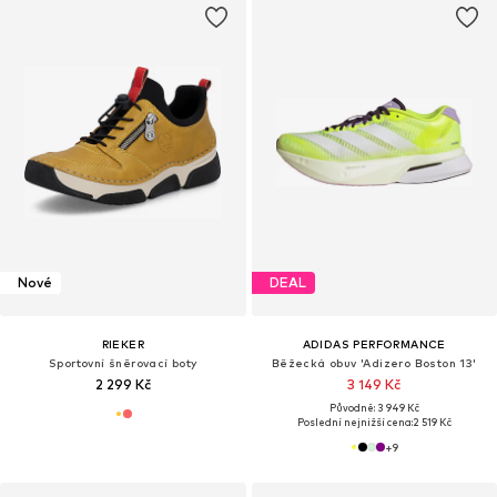
Nové
DEAL
RIEKER
ADIDAS PERFORMANCE
Sportovní šněrovací boty
Běžecká obuv 'Adizero Boston 13'
2 299 Kč
3 149 Kč
Původně: 3 949 Kč
Poslední nejnižší cena:
2 519 Kč
+
9