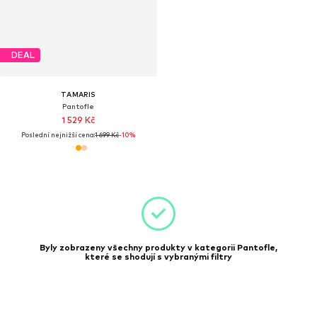
DEAL
TAMARIS
Pantofle
1 529 Kč
Poslední nejnižší cena:
1 699 Kč
-10%
Byly zobrazeny všechny produkty v kategorii Pantofle,
které se shodují s vybranými filtry