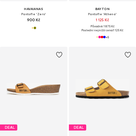
HAVAIANAS
BAYTON
Pantofle 'Zero'
Pantofle 'Athena'
900 Kč
1 125 Kč
Původně: 1 875 Kč
Poslední nejnižší cena:
1 125 Kč
+
5
DEAL
DEAL