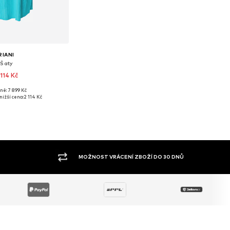
RIANI
Šaty
 114 Kč
ně: 7 899 Kč
 velikosti: 38
nižší cena:
2 114 Kč
 do košíku
VELKÝ SORTIMENT