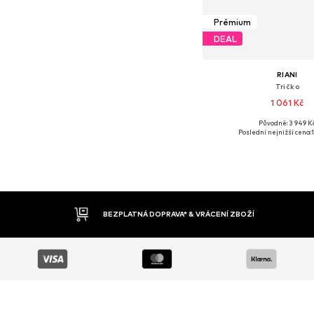
Prémium
DEAL
RIANI
Tričko
1 061 Kč
Původně: 3 949 K
Dostupné velikosti:
Poslední nejnižší cena:
Přidat do koš
DOBÍRKA