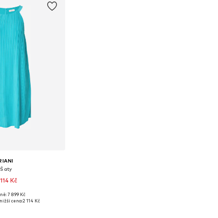
RIANI
Šaty
 114 Kč
ně: 7 899 Kč
 velikosti: 38
nižší cena:
2 114 Kč
 do košíku