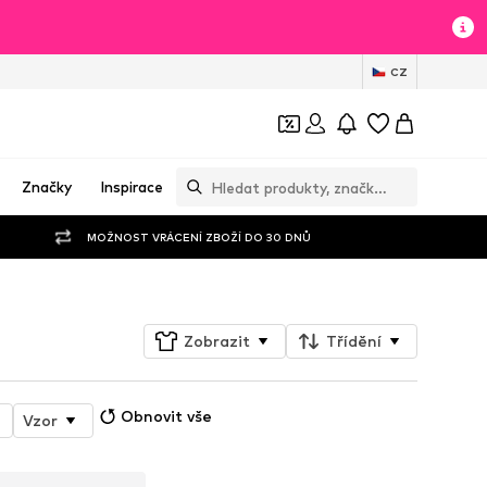
CZ
Značky
Inspirace
MOŽNOST VRÁCENÍ ZBOŽÍ DO 30 DNŮ
Zobrazit
Třídění
Obnovit vše
Vzor