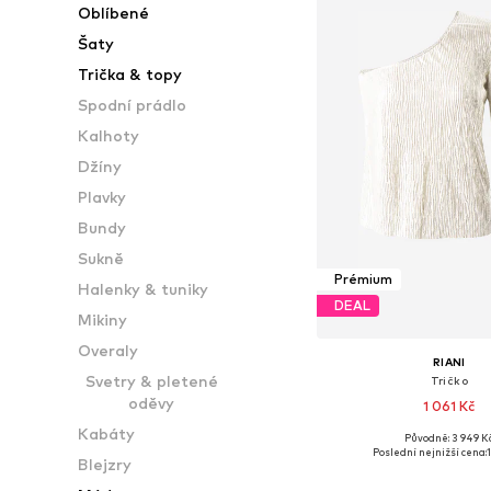
Oblíbené
Šaty
Trička & topy
Spodní prádlo
Kalhoty
Džíny
Plavky
Bundy
Sukně
Prémium
Halenky & tuniky
DEAL
Mikiny
Overaly
RIANI
Svetry & pletené
Tričko
oděvy
1 061 Kč
Kabáty
Původně: 3 949 K
Dostupné velikosti:
Poslední nejnižší cena:
Blejzry
Přidat do koš