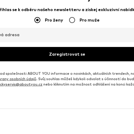
řihlas se k odběru našeho newsletteru a získej exkluzivní nabíd
Pro ženy
Pro muže
vá adresa
Zaregistrovat se
d společnosti ABOUT YOU informace o novinkách, aktuálních trendech, n
rany osobních údajů
. Svůj souhlas můžeš kdykoli odvolat s účinností do b
ickyservis@aboutyou.cz
nebo kliknutím na možnost odhlášení na konci ka