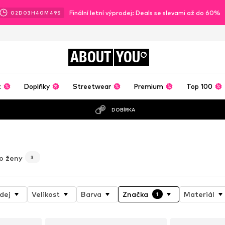
Finální letní výprodej: Deals se slevami až do 60%
02
D
03
H
40
M
48
S
ABOUT
YOU
t
Doplňky
Streetwear
Premium
Top 100
DOBÍRKA
i
ro ženy
3
dej
Velikost
Barva
Značka
Materiál
1