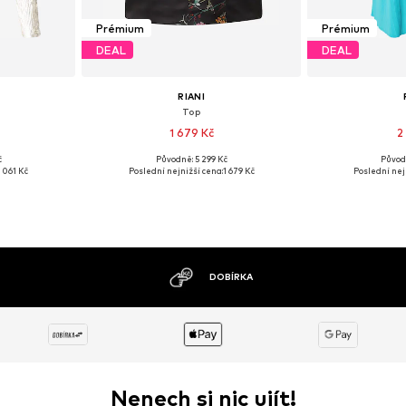
Prémium
Prémium
DEAL
DEAL
RIANI
Top
1 679 Kč
2
č
Původně: 5 299 Kč
Původ
 S, L
Dostupné velikosti: XS
Dostupné
1 061 Kč
Poslední nejnižší cena:
1 679 Kč
Poslední nej
íku
Přidat do košíku
Přidat
MOŽNOST VRÁCENÍ ZBOŽÍ DO 30 DNŮ
Nenech si nic ujít!