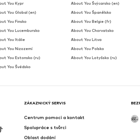
out You Kypr
About You Švýcarsko (en)
out You Global (en)
About You Španělsko
out You Finsko
About You Belgie (fr)
out You Lucembursko
About You Chorvatsko
ut You Itálie
About You Litva
out You Nizozemí
About You Polsko
out You Estonsko (ru)
About You Lotyšsko (ru)
out You Švédsko
ZÁKAZNICKÝ SERVIS
BEZ
Centrum pomoci a kontakt
Spolupráce s tvůrci
Oblast dodání