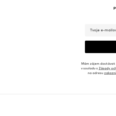
P
Tvoje e-mailo
Mám zájem dostávat o
v souladu s
Zásady och
na adresu
zakazn