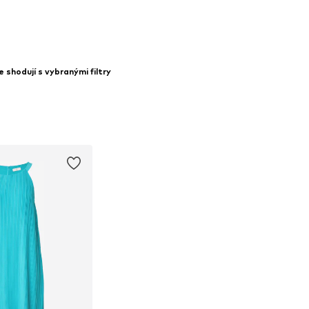
 shodují s vybranými filtry