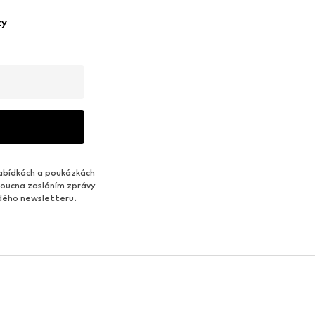
ky
abídkách a poukázkách
udoucna zasláním zprávy
ždého newsletteru.