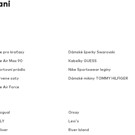
ani
e pro kraťasy
Dámské šperky Swarovski
ke Air Max 90
Kabelky GUESS
ortovní prádlo
Nike Sportswear legíny
rvene saty
Dámské mikiny TOMMY HILFIGER
e Air Force
sigual
Orsay
LY
Levi's
liver
River Island