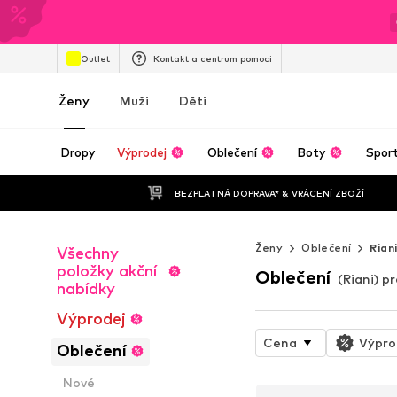
Outlet
Kontakt a centrum pomoci
Ženy
Muži
Děti
Dropy
Výprodej
Oblečení
Boty
Spor
BEZPLATNÁ DOPRAVA* & VRÁCENÍ ZBOŽÍ
Ženy
Oblečení
Rian
Všechny
položky akční
Oblečení
(Riani) p
nabídky
Výprodej
Cena
Výpro
Oblečení
Nové