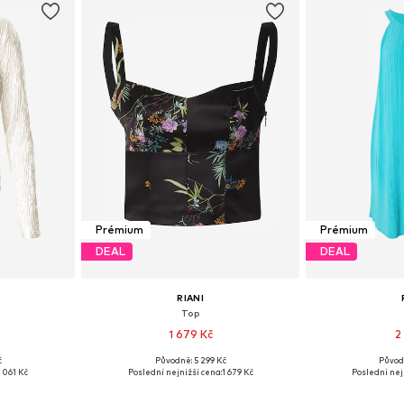
Prémium
Prémium
DEAL
DEAL
RIANI
Top
1 679 Kč
2
č
Původně: 5 299 Kč
Původ
 S, L
Dostupné velikosti: XS
Dostupné
1 061 Kč
Poslední nejnižší cena:
1 679 Kč
Poslední nej
íku
Přidat do košíku
Přidat