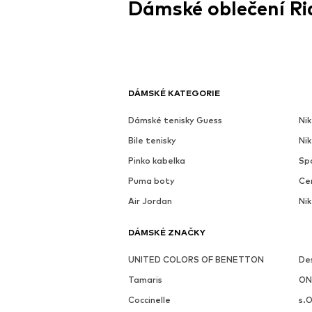
Dámské oblečení Ri
DÁMSKÉ KATEGORIE
Dámské tenisky Guess
Nik
Bile tenisky
Ni
Pinko kabelka
Sp
Puma boty
Ce
Air Jordan
Nik
DÁMSKÉ ZNAČKY
UNITED COLORS OF BENETTON
De
Tamaris
ON
Coccinelle
s.O