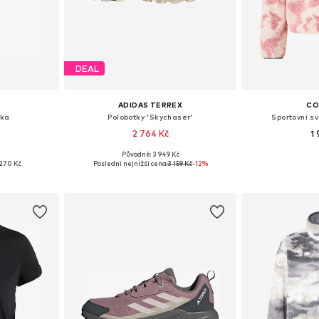
DEAL
ADIDAS TERREX
CO
vka
Polobotky 'Skychaser'
Sportovní sv
2 764 Kč
1
+
1
Původně: 3 949 Kč
 55-60
Dostupné v mnoha velikostech
Dostupné velik
270 Kč
Poslední nejnižší cena:
3 159 Kč
-12%
íku
Přidat do košíku
Přidat