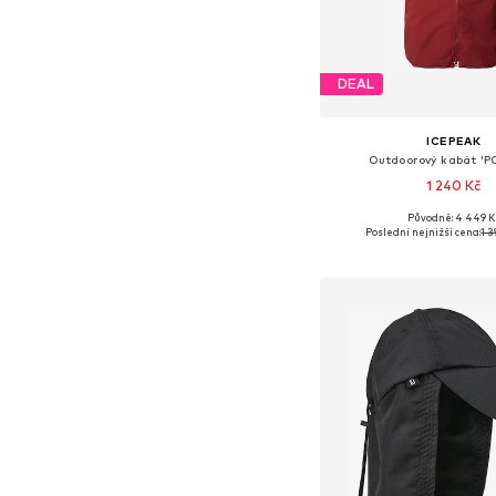
DEAL
ICEPEAK
Outdoorový kabát '
1 240 Kč
Původně: 4 449 K
Dostupné velikosti: XS, X
Poslední nejnižší cena:
1 3
Přidat do koš