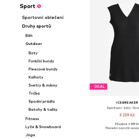
Sport
Sportovní oblečení
Druhy sportů
Běh
Outdoor
Boty
Funkční bundy
Fleecové bundy
Kalhoty
Svetry & mikiny
DEAL
Trička
Spodní prádlo
ICEBREAKER
Sportovní šaty 'Gr
Batohy & tašky
3 239 Kč
Fitness
Původně: 3 599 K
Dostupné velikosti: S, 
Lyže & Snowboard
Poslední nejnižší cena:
Přidat do koš
Jóga