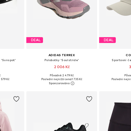
DEAL
DEAL
ADIDAS TERREX
CO
 'Sunspot'
Polobotky 'Soulstride'
Sportovní če
2 006 Kč
č
Původně: 2 479 Kč
Půvo
ne Size
Dostupné v mnoha velikostech
Dostupné v
 579 Kč
Poslední nejnižší cena:
1 735 Kč
Poslední nejni
íku
Přidat do košíku
Přidat