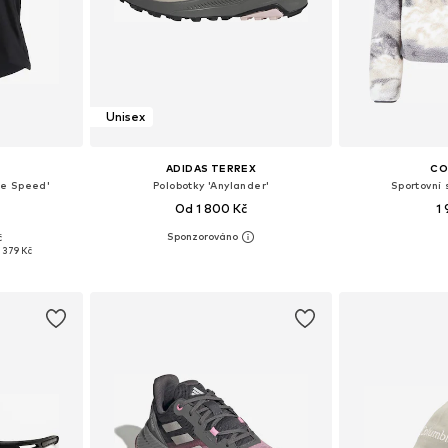
Unisex
ADIDAS TERREX
CO
ite Speed'
Polobotky 'Anylander'
Sportovní 
Od 1 800 Kč
1
č
, M, L, XL
Dostupné v mnoha velikostech
Dostupné vel
1 379 Kč
íku
Přidat do košíku
Přidat