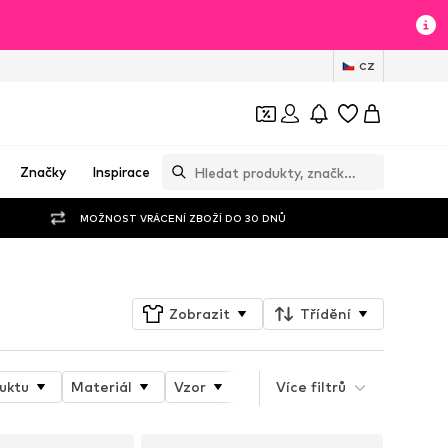
CZ
Značky
Inspirace
MOŽNOST VRÁCENÍ ZBOŽÍ DO 30 DNŮ
Zobrazit
Třídění
uktu
Materiál
Vzor
Sportovní typ
Více filtrů
Funkce