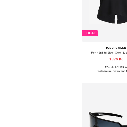
DEAL
ICEBREAKER
Funkční tričko 'Cool-L
1 379 Kč
Původně: 2 299 K
Dostupné velikosti: XS, S
Poslední nejnižší cena:
Přidat do koš