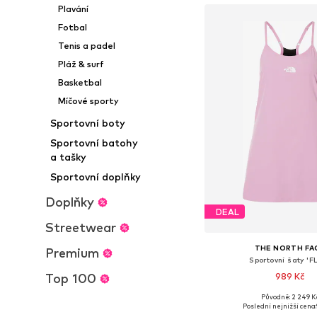
Plavání
Fotbal
Tenis a padel
Pláž & surf
Basketbal
Míčové sporty
Sportovní boty
Sportovní batohy
a tašky
Sportovní doplňky
Doplňky
DEAL
Streetwear
THE NORTH FA
Premium
Sportovní šaty 'F
Top 100
989 Kč
Původně: 2 249 K
Dostupné velikosti:
Poslední nejnižší cena: