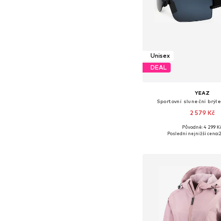
Unisex
DEAL
YEAZ
Sportovní sluneční brýle
2 579 Kč
Původně: 4 299 K
Dostupné velikosti: O
Poslední nejnižší cena:
2
Přidat do koš