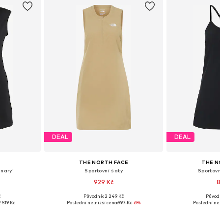
DEAL
DEAL
THE NORTH FACE
THE N
anary'
Sportovní šaty
Sportovn
929 Kč
8
č
Původně: 2 249 Kč
Původ
M, L, XL
Dostupné velikosti: S, M, XL
Dostupné v
2 519 Kč
Poslední nejnižší cena:
997 Kč
-6%
Poslední nej
íku
Přidat do košíku
Přidat