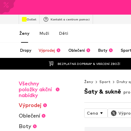
Outlet
Kontakt a centrum pomoci
Ženy
Muži
Děti
Dropy
Výprodej
Oblečení
Boty
Spor
BEZPLATNÁ DOPRAVA* & VRÁCENÍ ZBOŽÍ
Ženy
Sport
Druhy 
Všechny
položky akční
Šaty & sukně
pro
nabídky
Výprodej
Cena
Výpro
Oblečení
Boty