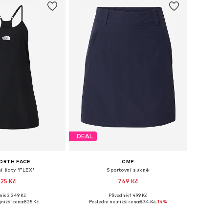
DEAL
ORTH FACE
CMP
í šaty 'FLEX'
Sportovní sukně
25 Kč
749 Kč
ně: 2 249 Kč
Původně: 1 499 Kč
elikosti: XS, S
Dostupné velikosti: 36
nižší cena:
825 Kč
Poslední nejnižší cena:
874 Kč
-14%
 do košíku
Přidat do košíku