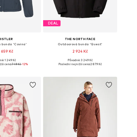
DEAL
ISTLER
THE NORTH FACE
 bunda 'Covina'
Outdoorová bunda 'Quest'
 659 Kč
2 924 Kč
+
4
ně: 1 249 Kč
Původně: 3 249 Kč
ikosti: S, M, L, XL
Dostupné velikosti: XS, S, M, L, XL
žší cena:
749 Kč
-12%
Poslední nejnižší cena:
2 879 Kč
 do košíku
Přidat do košíku