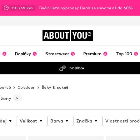
Finální letní výprodej: Deals se slevami až do 60%
11
H
25
M
24
S
ABOUT
YOU
t
Doplňky
Streetwear
Premium
Top 100
DOBÍRKA
sportů
Outdoor
Šaty & sukně
 ženy
5
dej
Velikost
Barva
Značka
Vlastnosti prod