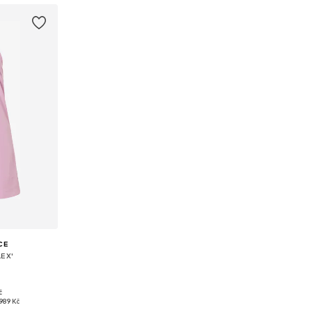
CE
LEX'
č
 S, L
989 Kč