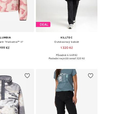
DEAL
LUMBIA
KILLTEC
etr 'Helvetia™ II'
Outdoorový kabát
 999 Kč
1 320 Kč
Původně: 4 449 Kč
osti: XS, S, M, L, XL
Dostupné velikosti: XS-S, S-M
Poslední nejnižší cena:
1 320 Kč
 do košíku
Přidat do košíku