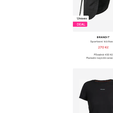
Unisex
DEAL
BRANDIT
Sportovní kšilto
270 Kč
Původně: 450 Kč
Dostupné velikosti:
Poslední nejnižší cena:
Přidat do koš