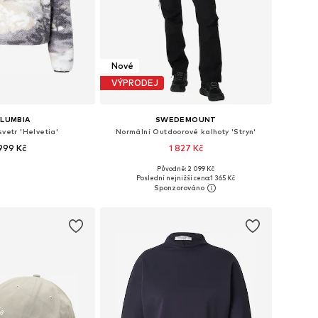
Nové
VÝPRODEJ
LUMBIA
SWEDEMOUNT
svetr 'Helvetia'
Normální Outdoorové kalhoty 'Stryn'
 999 Kč
1 827 Kč
Původně: 2 099 Kč
ikosti: S, M, L, XL
Dostupné velikosti: S, M, L, XL, XXXL
Poslední nejnižší cena:
1 365 Kč
 do košíku
Přidat do košíku