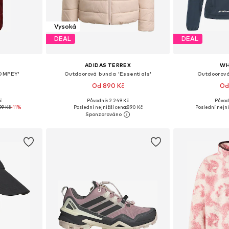
Vysoká
DEAL
DEAL
ADIDAS TERREX
WH
POMPEY'
Outdoorová bunda 'Essentials'
Outdoorová
Od 890 Kč
Od
č
Původně: 2 249 Kč
Původ
S-S, S, S-M
Dostupné velikosti: XS, S, M, L, XL
Dostupné vel
99 Kč
-11%
Poslední nejnižší cena:
890 Kč
Poslední nejni
íku
Přidat do košíku
Přidat