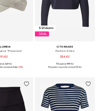
S křivkami
DEAL
LUMBIA
CITA MAASS
pice 'Provisions'
Funkční tričko
391 Kč
356 Kč
dně: 669 Kč
Původně: 999 Kč
elikosti: 55-60
Dostupné v mnoha velikostech
žší cena:
447 Kč
-12%
Poslední nejnižší cena:
309 Kč
 do košíku
Přidat do košíku