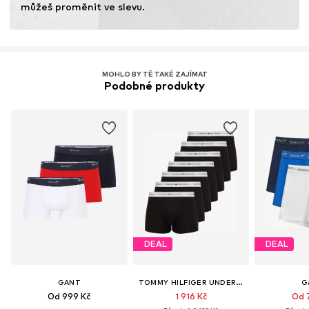
můžeš proměnit ve slevu.
MOHLO BY TĚ TAKÉ ZAJÍMAT
Podobné produkty
DEAL
DEAL
GANT
TOMMY HILFIGER UNDERWEAR
G
Od 999 Kč
1 916 Kč
Od 