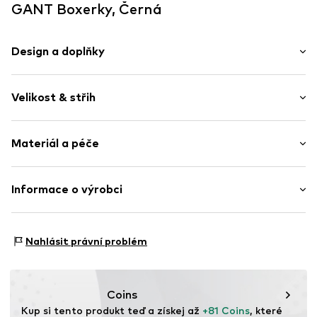
GANT Boxerky, Černá
Design a doplňky
Potisk - logo
Velikost & střih
žerzej
Švy tón v tónu
Balení: 7 ks v balení
Měkký povrch
Materiál a péče
Položka č.
GNT4342002000001
Materiál: 95% Bavlna, 5% Elastan
Informace o výrobci
GANT DACH GmbH
Gottlieb-Daimler-Str. 23-25
Nahlásit právní problém
59439 Holzwickede
DE
https://www.gant.de/
Coins
Kup si tento produkt teď a získej až 
+81 Coins
, které 