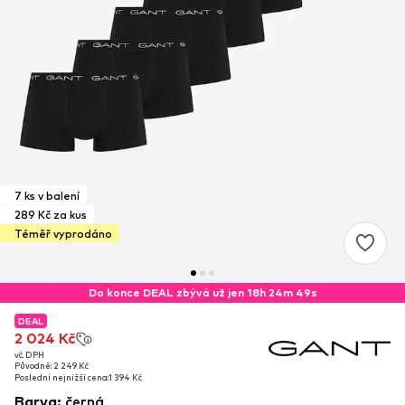
7 ks v balení
289 Kč za kus
Téměř vyprodáno
Do konce DEAL zbývá už jen 18h 24m 49s
DEAL
DEAL
2 024 Kč
2 024 Kč
vč. DPH
vč. DPH
Původně: 2 249 Kč
Původně: 2 249 Kč
Poslední nejnižší cena:
Poslední nejnižší cena:
1 394 Kč
1 394 Kč
Barva
:
černá