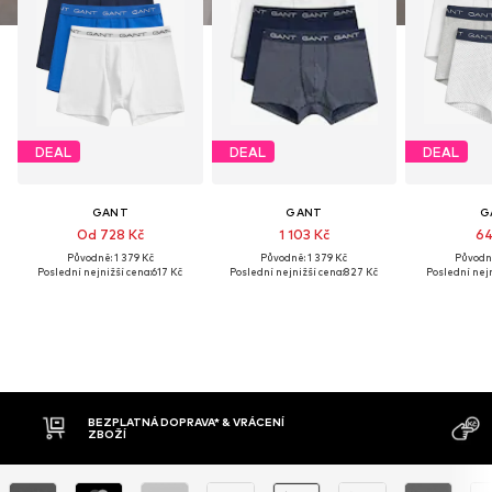
DEAL
DEAL
DEAL
GANT
GANT
G
Od 728 Kč
1 103 Kč
64
Původně: 1 379 Kč
Původně: 1 379 Kč
Původně
Poslední nejnižší cena:
617 Kč
Poslední nejnižší cena:
827 Kč
Poslední nejn
BEZPLATNÁ DOPRAVA* & VRÁCENÍ
DOB
ZBOŽÍ