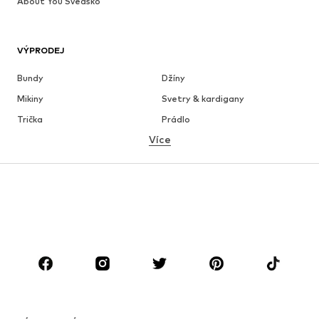
About You Švédsko
VÝPRODEJ
Bundy
Džíny
Mikiny
Svetry & kardigany
Trička
Prádlo
Více
Kalhoty
Košile
Kabáty
Obleky & saka
Plavky
Nadměrné velikosti
Boty
Sport
Doplňky
Premium
OBLEČENÍ
Nové
Oblíbené
Trička
Džíny