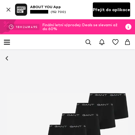
ABOUT YOU App
Přejít do aplikace
(152 700)
Finální letní výprodej: Deals se slevami až
18
H
24
M
49
S
do 60%