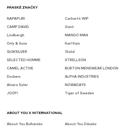
PÁNSKÉ ZNAČKY
NAPAPIJRI
Carhartt WIP
CAMP DAVID
Gant
Lindbergh
MANGO MAN
Only & Sons
Karl Kani
QUIKSILVER
!Solid
SELECTED HOMME
STRELLSON
CAMEL ACTIVE
BURTON MENSWEAR LONDON
Dockers
ALPHA INDUSTRIES
Alvaro Soler
NOWADAYS
JOOP!
Tiger of Sweden
ABOUT YOU X INTERNATIONAL
About You Bulharsko
About You Dánsko