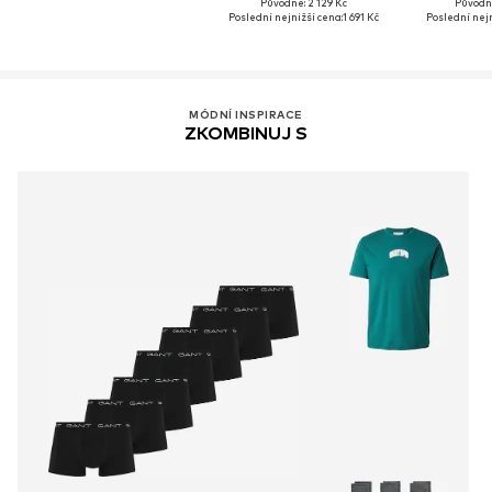
Původně: 2 129 Kč
Původně
Poslední nejnižší cena:
1 691 Kč
Poslední nejn
MÓDNÍ INSPIRACE
ZKOMBINUJ S