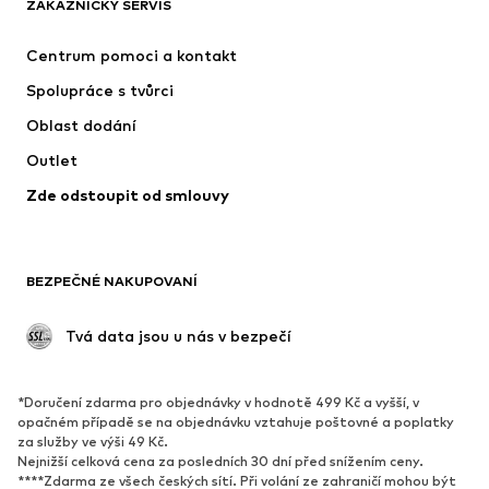
ZÁKAZNICKÝ SERVIS
Bundy
Mikiny
Kalhoty
Košile
Centrum pomoci a kontakt
Prádlo
Svetry & kardigany
Spolupráce s tvůrci
Obleky & saka
Kabáty
Oblast dodání
Plavky
Nadměrné velikosti
Outlet
Příležitosti
Exkluzivně
Zde odstoupit od smlouvy
Upcyklace
BOTY
BEZPEČNÉ NAKUPOVANÍ
Nové
Oblíbené
Kotníkové boty & kozačky
Tenisky
 Tvá data jsou u nás v bezpečí
Polobotky
Sportovní boty
Otevřené boty
Exkluzivně
*Doručení zdarma pro objednávky v hodnotě 499 Kč a vyšší, v
opačném případě se na objednávku vztahuje poštovné a poplatky
SPORT
za služby ve výši 49 Kč.
Nejnižší celková cena za posledních 30 dní před snížením ceny.
Sportovní oblečení
Druhy sportů
****Zdarma ze všech českých sítí. Při volání ze zahraničí mohou být