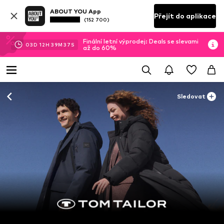
ABOUT YOU App
Přejít do aplikace
(152 700)
Finální letní výprodej: Deals se slevami
03
D
12
H
39
M
35
S
až do 60%
Sledovat