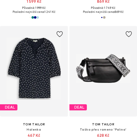
1 599 Kč
869 Kč
Původně: 1 999 Kč
Původně: 1 749 Kč
Poslední nejnižší cena:
1 241 Kč
Poslední nejnižší cena:
869 Kč
DEAL
DEAL
TOM TAILOR
TOM TAILOR
Halenka
Taška přes rameno 'Palina'
467 Kč
628 Kč