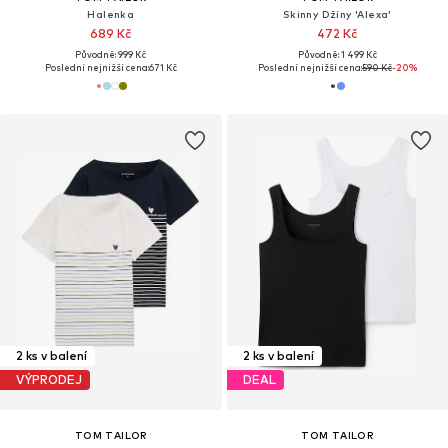
Halenka
Skinny Džíny 'Alexa'
689 Kč
472 Kč
Původně: 999 Kč
Původně: 1 499 Kč
Poslední nejnižší cena:
671 Kč
Poslední nejnižší cena:
590 Kč
-20%
2 ks v balení
2 ks v balení
VÝPRODEJ
DEAL
TOM TAILOR
TOM TAILOR