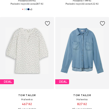
Původně: 649 Kč
Původně: 1 199 Kč
Poslední nejnižší cena:
287 Kč
Poslední nejnižší cena:
422 Kč
+
3
DEAL
DEAL
TOM TAILOR
TOM TAILOR
Halenka
Halenka
467 Kč
827 Kč