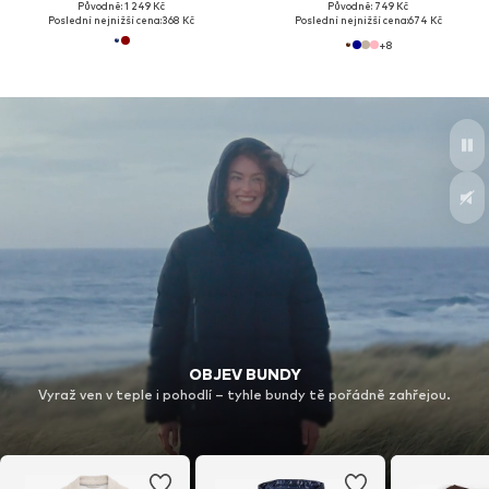
Původně: 1 249 Kč
Původně: 749 Kč
Poslední nejnižší cena:
368 Kč
Poslední nejnižší cena:
674 Kč
+
8
OBJEV BUNDY
Vyraž ven v teple i pohodlí – tyhle bundy tě pořádně zahřejou.