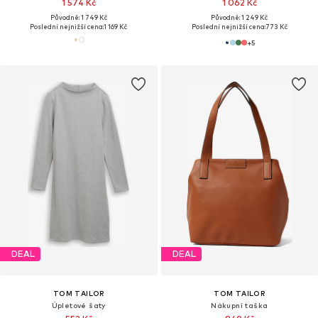
1 574 Kč
1 062 Kč
Původně: 1 749 Kč
Původně: 1 249 Kč
Poslední nejnižší cena:
1 169 Kč
Poslední nejnižší cena:
773 Kč
+
5
DEAL
DEAL
TOM TAILOR
TOM TAILOR
Úpletové šaty
Nákupní taška