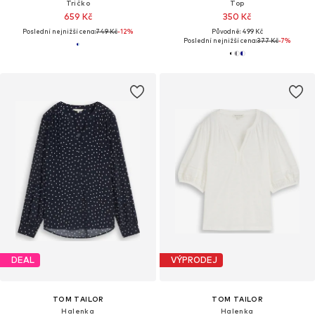
Tričko
Top
659 Kč
350 Kč
Poslední nejnižší cena:
749 Kč
-12%
Původně: 499 Kč
Poslední nejnižší cena:
377 Kč
-7%
DEAL
VÝPRODEJ
TOM TAILOR
TOM TAILOR
Halenka
Halenka