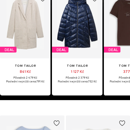
DEAL
DEAL
DEAL
TOM TAILOR
TOM TAILOR
TOM T
841 Kč
1 127 Kč
377
Původně: 2 479 Kč
Původně: 2 379 Kč
Původně:
Poslední nejnižší cena:
791 Kč
Poslední nejnižší cena:
752 Kč
Poslední nejniž