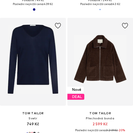
Původně: 749 Kč
Původně: 1 249 Kč
Poslední nejnižší cena:
439 Kč
Poslední nejnižší cena:
643 Kč
Nové
DEAL
TOM TAILOR
TOM TAILOR
Svetr
Přechodná bunda
749 Kč
2 599 Kč
Poslední nejnižší cena:
3 249 Kč
-20%
+
8