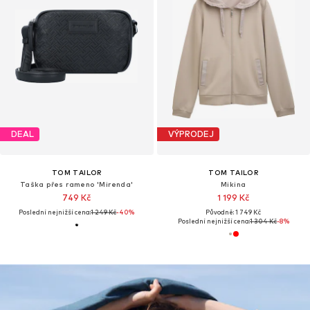
DEAL
VÝPRODEJ
TOM TAILOR
TOM TAILOR
Taška přes rameno 'Mirenda'
Mikina
749 Kč
1 199 Kč
Poslední nejnižší cena:
1 249 Kč
-40%
Původně: 1 749 Kč
Poslední nejnižší cena:
1 304 Kč
-8%