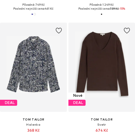
Původně: 749 Kč
Původně: 1 249 Kč
Poslední nejnižší cena:
461 Kč
Poslední nejnižší cena:
739 Kč
-15%
Nové
DEAL
DEAL
TOM TAILOR
TOM TAILOR
Halenka
Svetr
368 Kč
674 Kč