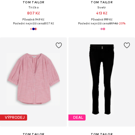
TOM TAILOR
TOM TAILOR
Tričko
Svetr
807 Kč
413 Kč
Původně: 949 Kč
Původně: 999 Kč
Poslední nejnižší cena:
807 Kč
Poslední nejnižší cena:
517 Kč
-20%
VÝPRODEJ
DEAL
TOM TAILOR
TOM TAILOR