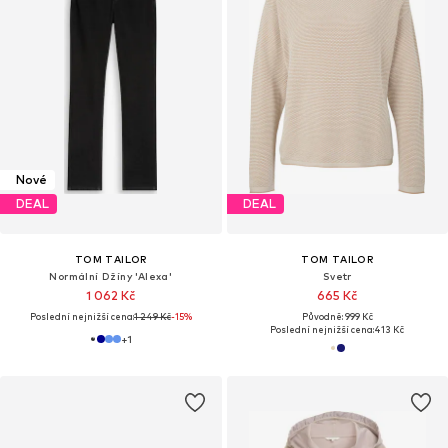
Nové
DEAL
DEAL
TOM TAILOR
TOM TAILOR
Normální Džíny 'Alexa'
Svetr
1 062 Kč
665 Kč
Poslední nejnižší cena:
1 249 Kč
-15%
Původně: 999 Kč
Poslední nejnižší cena:
413 Kč
+
1