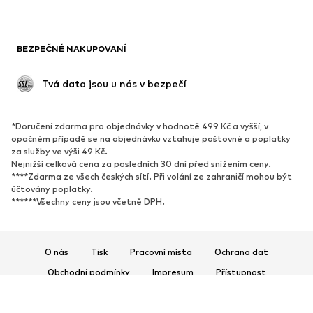
BOTY
BEZPEČNÉ NAKUPOVANÍ
Nové
Oblíbené
Kotníkové boty & kozačky
Tenisky
 Tvá data jsou u nás v bezpečí
Polobotky
Sportovní boty
Otevřené boty
Exkluzivně
*Doručení zdarma pro objednávky v hodnotě 499 Kč a vyšší, v
opačném případě se na objednávku vztahuje poštovné a poplatky
SPORT
za služby ve výši 49 Kč.
Nejnižší celková cena za posledních 30 dní před snížením ceny.
Sportovní oblečení
Druhy sportů
****Zdarma ze všech českých sítí. Při volání ze zahraničí mohou být
účtovány poplatky.
Sportovní boty
Sportovní batohy a tašky
******Všechny ceny jsou včetně DPH.
Sportovní doplňky
DOPLŇKY
O nás
Tisk
Pracovní místa
Ochrana dat
Nové
Obchodní podmínky
Impresum
Kšiltovky & čepice
Přístupnost
Pásky
Bezpečnost produktů
Tašky & batohy
Hodinky
© 2026 ABOUT YOU SE & Co. KG
Šperky