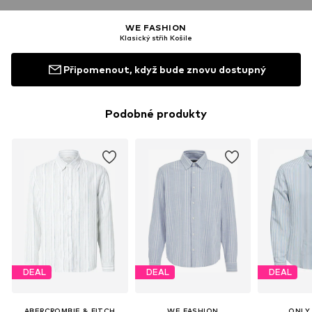
WE FASHION
Klasický střih Košile
Připomenout, když bude znovu dostupný
Podobné produkty
DEAL
DEAL
DEAL
ABERCROMBIE & FITCH
WE FASHION
ONLY