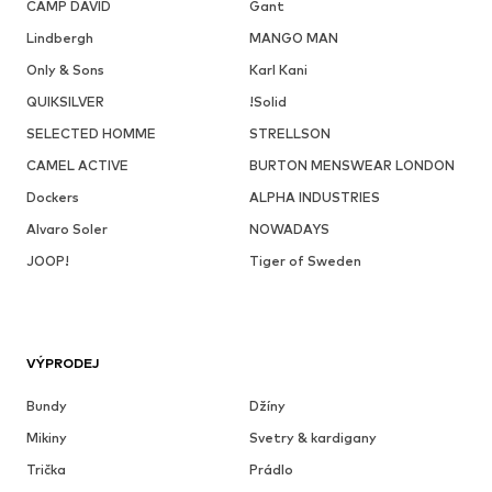
CAMP DAVID
Gant
Lindbergh
MANGO MAN
Only & Sons
Karl Kani
QUIKSILVER
!Solid
SELECTED HOMME
STRELLSON
CAMEL ACTIVE
BURTON MENSWEAR LONDON
Dockers
ALPHA INDUSTRIES
Alvaro Soler
NOWADAYS
JOOP!
Tiger of Sweden
VÝPRODEJ
Bundy
Džíny
Mikiny
Svetry & kardigany
Trička
Prádlo