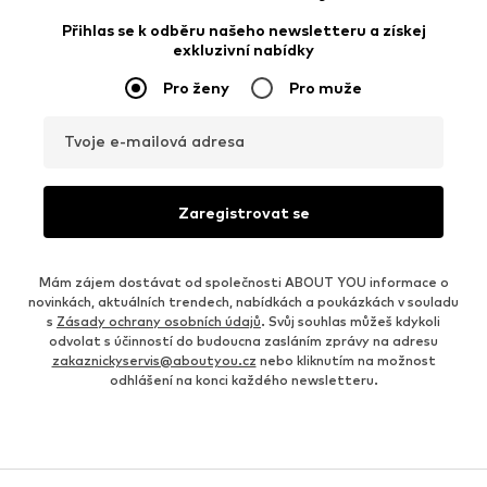
Přihlas se k odběru našeho newsletteru a získej
exkluzivní nabídky
Pro ženy
Pro muže
Tvoje e-mailová adresa
Zaregistrovat se
Mám zájem dostávat od společnosti ABOUT YOU informace o
novinkách, aktuálních trendech, nabídkách a poukázkách v souladu
s
Zásady ochrany osobních údajů
. Svůj souhlas můžeš kdykoli
odvolat s účinností do budoucna zasláním zprávy na adresu
zakaznickyservis@aboutyou.cz
nebo kliknutím na možnost
odhlášení na konci každého newsletteru.