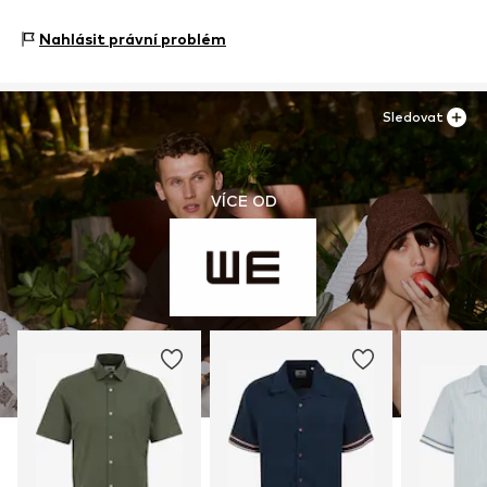
WE Fashion
Reactorweg 101
Nahlásit právní problém
3542AD Utecht
NL
wecustomerservice@wefashion.com
Sledovat
VÍCE OD