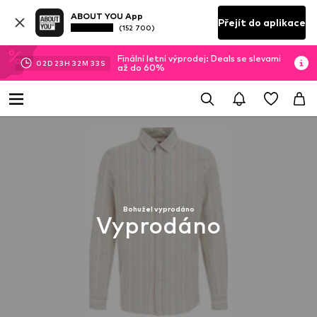
ABOUT YOU App
Přejít do aplikace
(152 700)
Finální letní výprodej: Deals se slevami
02
D
23
H
32
M
33
S
až do 60%
Bohužel vyprodáno
Vyprodáno