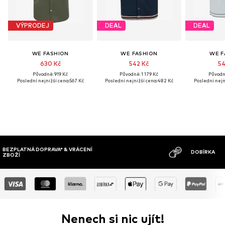
VÝPRODEJ
DEAL
DEAL
WE FASHION
WE FASHION
WE F
630 Kč
542 Kč
54
Původně: 919 Kč
Původně: 1 179 Kč
Původně
Poslední nejnižší cena:
567 Kč
Poslední nejnižší cena:
482 Kč
Poslední nejn
MOŽNOST VR
DOBÍRKA
DNŮ
Nenech si nic ujít!