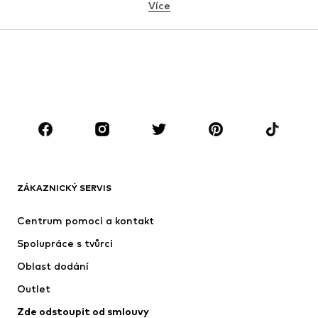
Více
Kalhoty
Košile
Kabáty
Obleky & saka
Plavky
Nadměrné velikosti
Boty
Sport
Doplňky
Premium
OBLEČENÍ
Nové
Oblíbené
Trička
Džíny
ZÁKAZNICKÝ SERVIS
Bundy
Mikiny
Kalhoty
Košile
Centrum pomoci a kontakt
Prádlo
Svetry & kardigany
Spolupráce s tvůrci
Obleky & saka
Kabáty
Oblast dodání
Plavky
Nadměrné velikosti
Outlet
Příležitosti
Exkluzivně
Zde odstoupit od smlouvy
Upcyklace