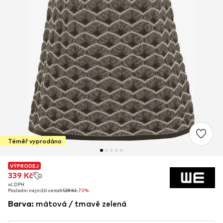
Téměř vyprodáno
VÝPRODEJ
VÝPRODEJ
339 Kč
339 Kč
vč. DPH
vč. DPH
Poslední nejnižší cena:
Poslední nejnižší cena:
1 129 Kč
1 129 Kč
-70%
-70%
Barva
:
mátová / tmavě zelená