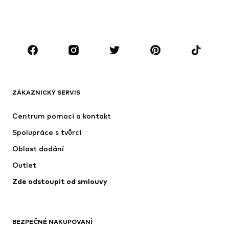
Plavky
Overaly
Móda pro plnoštíhlé
Těhotenská móda
Boty
Sport
Doplňky
Premium
OBLEČENÍ
ZÁKAZNICKÝ SERVIS
Nové
Oblíbené
Šaty
Džíny
Centrum pomoci a kontakt
Trička & topy
Kalhoty
Spolupráce s tvůrci
Bundy
Svetry & pletené oděvy
Oblast dodání
Spodní prádlo
Halenky & tuniky
Outlet
Kabáty
Sukně
Zde odstoupit od smlouvy
Plavky
Mikiny
Blejzry
Overaly
Móda pro plnoštíhlé
Těhotenská móda
BEZPEČNÉ NAKUPOVANÍ
Příležitosti
Exkluzivně