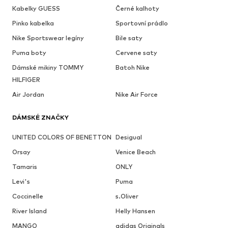
Kabelky GUESS
Černé kalhoty
Pinko kabelka
Sportovní prádlo
Nike Sportswear legíny
Bile saty
Puma boty
Cervene saty
Dámské mikiny TOMMY
Batoh Nike
HILFIGER
Air Jordan
Nike Air Force
DÁMSKÉ ZNAČKY
UNITED COLORS OF BENETTON
Desigual
Orsay
Venice Beach
Tamaris
ONLY
Levi's
Puma
Coccinelle
s.Oliver
River Island
Helly Hansen
MANGO
adidas Originals