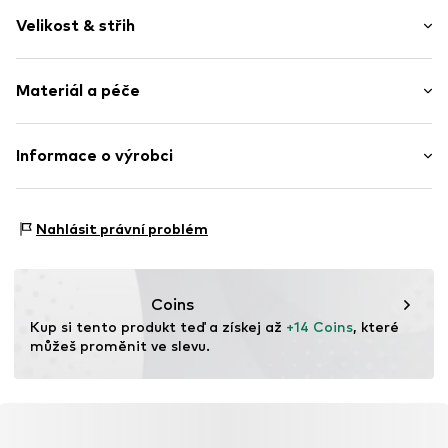
žerzej
Velikost & střih
Kulatý výstřih
Rovný lem
Délka rukávu: Bez rukávů
Jemná látka
Materiál a péče
Délka: Normální délka
Střih: Normální střih
Položka č.
WEFdhoh001000002
Materiál: 59% Bavlna, 32% Viskóza, 6% Polyamid - PA, 3%
Informace o výrobci
Tabulka velikostí
Kovová vlákna
WE Fashion
Země původu: Čína
Reactorweg 101
Nahlásit právní problém
3542AD Utecht
NL
wecustomerservice@wefashion.com
Coins
Kup si tento produkt teď a získej až 
+14 Coins
, které 
můžeš proměnit ve slevu.