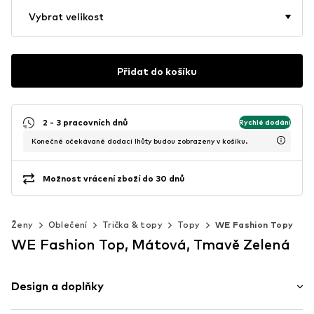
Vybrat velikost
Přidat do košíku
2 - 3 pracovních dnů
Rychlé dodání
Konečné očekávané dodací lhůty budou zobrazeny v košíku.
Možnost vrácení zboží do 30 dnů
Ženy
Oblečení
Trička & topy
Topy
WE Fashion Topy
WE Fashion Top, Mátová, Tmavě Zelená
Design a doplňky