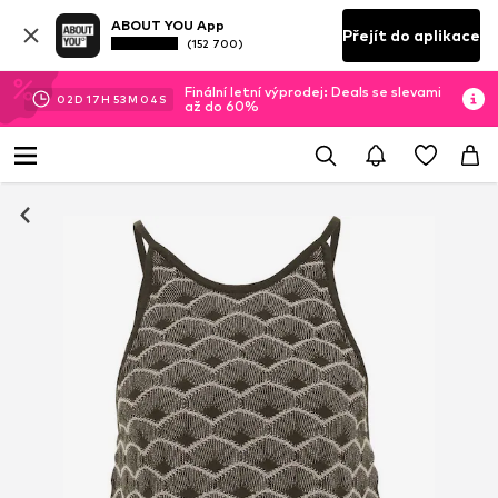
ABOUT YOU App
Přejít do aplikace
(152 700)
Finální letní výprodej: Deals se slevami
02
D
17
H
53
M
04
S
až do 60%