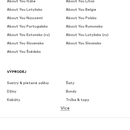
About You Itálie
About You Litva
About You Lotyšsko
About You Belgie
About You Nizozemí
About You Polsko
About You Portugalsko
About You Rumunsko
About You Estonsko (ru)
About You Lotyšsko (ru)
About You Slovensko
About You Slovinsko
About You Švédsko
VÝPRODEJ
Svetry & pletené oděvy
Šaty
Džíny
Bundy
Kabáty
Trička & topy
Více
Kalhoty
Spodní prádlo
Sukně
Halenky & tuniky
Mikiny
Blejzry