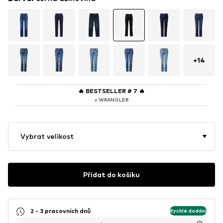
+
14
🔥
BESTSELLER # 7
🔥
v WRANGLER
Vybrat velikost
Přidat do košíku
2 - 3 pracovních dnů
Rychlé dodání