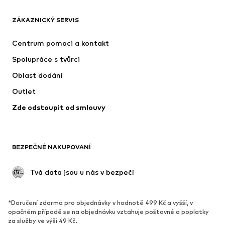
Trička
Džíny
ZÁKAZNICKÝ SERVIS
Bundy
Mikiny
Kalhoty
Košile
Centrum pomoci a kontakt
Prádlo
Svetry & kardigany
Spolupráce s tvůrci
Obleky & saka
Kabáty
Oblast dodání
Plavky
Nadměrné velikosti
Outlet
Příležitosti
Exkluzivně
Zde odstoupit od smlouvy
Upcyklace
BOTY
BEZPEČNÉ NAKUPOVANÍ
Nové
Oblíbené
Kotníkové boty & kozačky
Tenisky
 Tvá data jsou u nás v bezpečí
Polobotky
Sportovní boty
Otevřené boty
Exkluzivně
*Doručení zdarma pro objednávky v hodnotě 499 Kč a vyšší, v
opačném případě se na objednávku vztahuje poštovné a poplatky
SPORT
za služby ve výši 49 Kč.