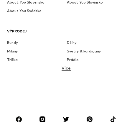
About You Slovensko
About You Slovinsko
About You Švédsko
VÝPRODEJ
Bundy
Džíny
Mikiny
Svetry & kardigany
Trička
Prádlo
Více
Kalhoty
Košile
Kabáty
Obleky & saka
Plavky
Nadměrné velikosti
Boty
Sport
Doplňky
Premium
OBLEČENÍ
Nové
Oblíbené