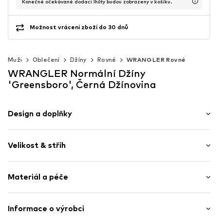
Konečné očekávané dodací lhůty budou zobrazeny v košíku.
Možnost vrácení zboží do 30 dnů
Muži
Oblečení
Džíny
Rovné
WRANGLER Rovné
WRANGLER Normální Džíny
'Greensboro', Černá Džínovina
Design a doplňky
Jednobarevný
Velikost & střih
Džínovina
Obarvená džínovina
Délka: Dlouhé / Maxi
Jezdec na zip
Materiál a péče
Střih: Normální
Styl 5 kapes
Nýtky
Tabulka velikostí
Materiál: 99% Bavlna, 1% Elastan
Informace o výrobci
Nášivka/visačka s logem
Detail: 100% Kůže