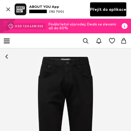
ABOUT YOU App
Přejít do aplikace
(152 700)
Finální letní výprodej: Deals se slevami
03
D
12
H
43
M
35
S
až do 60%