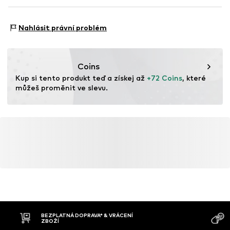
Poutka na pásek
LeeWrangler Germany GmbH
Obsahuje netextilní části živočišného původu: ano
Knoflíkové zapínání
Walter-Gropius-Straße 23
Pružnost: Elastické/streč
Nahlásit právní problém
80807 München
Položka č.
WRA0759019000001
Deutschland
info@netsend.biz
Coins
Kup si tento produkt teď a získej až 
+72 Coins
, které 
můžeš proměnit ve slevu.
BEZPLATNÁ DOPRAVA* & VRÁCENÍ
ZBOŽÍ