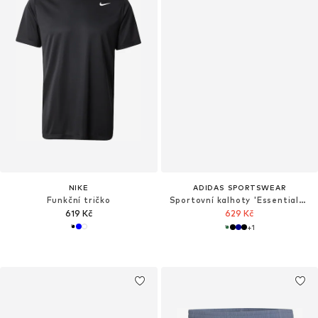
NIKE
ADIDAS SPORTSWEAR
Funkční tričko
Sportovní kalhoty 'Essentials Chelsea Lite'
619 Kč
629 Kč
+
1