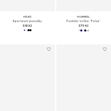
HEAD
HUMMEL
Sportovní ponožky
Funkční tričko 'Pulse'
518 Kč
379 Kč
+
1