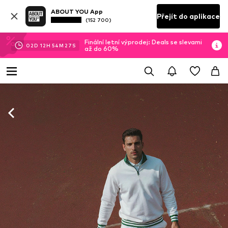
ABOUT YOU App
Přejít do aplikace
(152 700)
Finální letní výprodej: Deals se slevami
02
D
12
H
54
M
25
S
až do 60%