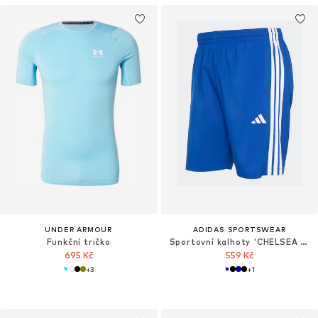
UNDER ARMOUR
ADIDAS SPORTSWEAR
Funkční tričko
Sportovní kalhoty 'CHELSEA B7'
695 Kč
559 Kč
+
3
+
1