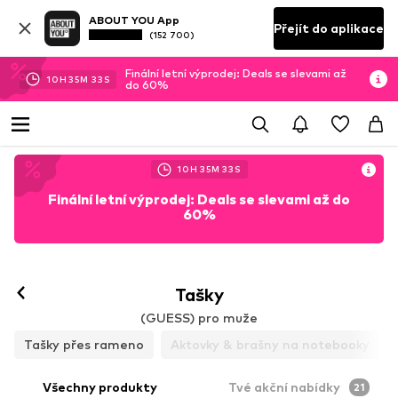
ABOUT YOU App
Přejít do aplikace
(152 700)
Finální letní výprodej: Deals se slevami až
10
H
35
M
31
S
do 60%
10
H
35
M
31
S
Finální letní výprodej: Deals se slevami až do
60%
Tašky
(GUESS) pro muže
Tašky přes rameno
Aktovky & brašny na notebooky
Všechny produkty
Tvé akční nabídky
21