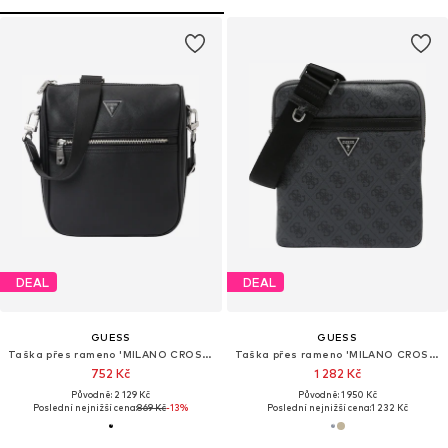
DEAL
DEAL
GUESS
GUESS
Taška přes rameno 'MILANO CROSSBODY 2'
Taška přes rameno 'MILANO CROSSBODY FLAT'
752 Kč
1 282 Kč
Původně: 2 129 Kč
Původně: 1 950 Kč
Poslední nejnižší cena:
869 Kč
-13%
Poslední nejnižší cena:
1 232 Kč