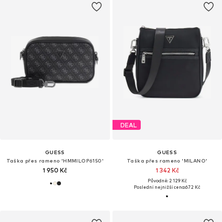
DEAL
GUESS
GUESS
Taška přes rameno 'HMMILOP6150'
Taška přes rameno 'MILANO'
1 950 Kč
1 342 Kč
Původně: 2 129 Kč
Poslední nejnižší cena:
672 Kč