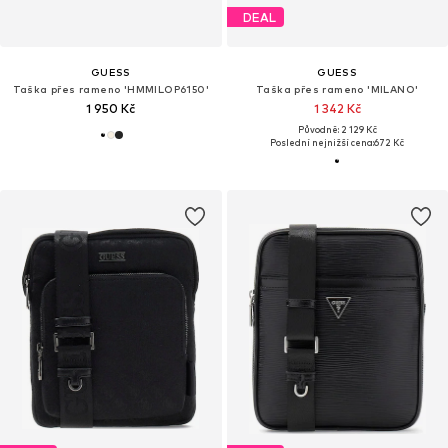
DEAL
GUESS
GUESS
Taška přes rameno 'HMMILOP6150'
Taška přes rameno 'MILANO'
1 950 Kč
1 342 Kč
Původně: 2 129 Kč
Poslední nejnižší cena:
672 Kč