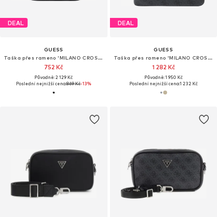
DEAL
DEAL
GUESS
GUESS
Taška přes rameno 'MILANO CROSSBODY 2'
Taška přes rameno 'MILANO CROSSBODY FLAT'
752 Kč
1 282 Kč
Původně: 2 129 Kč
Původně: 1 950 Kč
Poslední nejnižší cena:
869 Kč
-13%
Poslední nejnižší cena:
1 232 Kč