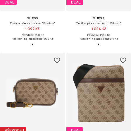
DEAL
DEAL
GUESS
GUESS
Taška přes rameno 'Boston'
Taška přes rameno 'Milano'
1 092 Kč
1 034 Kč
Původně: 1 950 Kč
Původně: 1 950 Kč
Poslední nejnižší cena:
1 079 Kč
Poslední nejnižší cena:
919 Kč
VÝPRODEJ
DEAL