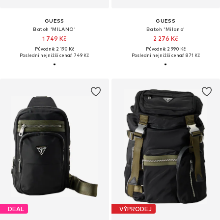
GUESS
GUESS
Batoh 'MILANO'
Batoh 'Milano'
1 749 Kč
2 276 Kč
Původně: 2 190 Kč
Původně: 2 990 Kč
Poslední nejnižší cena:
1 749 Kč
Poslední nejnižší cena:
1 871 Kč
DEAL
VÝPRODEJ