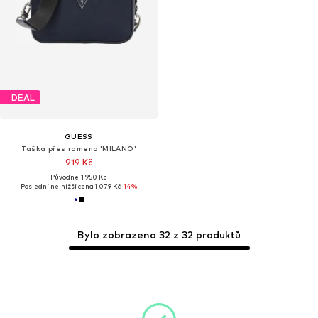
DEAL
GUESS
Taška přes rameno 'MILANO'
919 Kč
Původně: 1 950 Kč
Poslední nejnižší cena:
1 079 Kč
-14%
Bylo zobrazeno 32 z 32 produktů