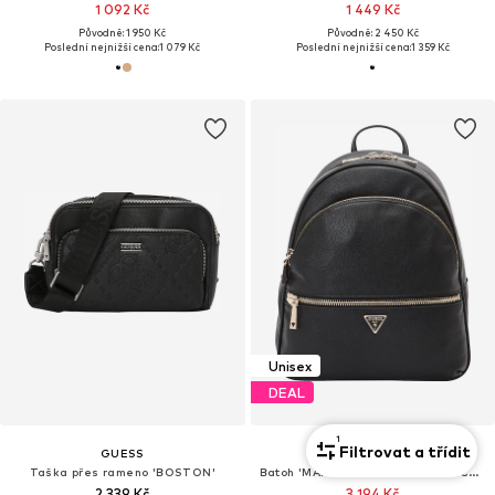
1 092 Kč
1 449 Kč
Původně: 1 950 Kč
Původně: 2 450 Kč
Poslední nejnižší cena:
1 079 Kč
Poslední nejnižší cena:
1 359 Kč
Unisex
DEAL
1
Filtrovat a třídit
GUESS
GUESS
Taška přes rameno 'BOSTON'
Batoh 'MANHATTAN II LARGE BACKPACK'
2 339 Kč
3 194 Kč