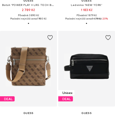
GUESS
GUESS
Batoh 'POWER PLAY II LRG TECH BCKPCK'
Ledvinka 'NEW YORK'
2 789 Kč
1 183 Kč
Původně: 3 890 Kč
Původně: 1 879 Kč
Poslední nejnižší cena:
1 980 Kč
Poslední nejnižší cena:
1 479 Kč
-20%
Unisex
DEAL
DEAL
GUESS
GUESS