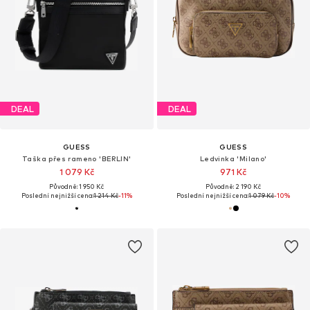
DEAL
DEAL
GUESS
GUESS
Taška přes rameno 'BERLIN'
Ledvinka 'Milano'
1 079 Kč
971 Kč
Původně: 1 950 Kč
Původně: 2 190 Kč
Poslední nejnižší cena:
1 214 Kč
-11%
Poslední nejnižší cena:
1 079 Kč
-10%