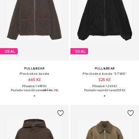
DEAL
DEAL
PULL&BEAR
PULL&BEAR
Přechodná bunda
Přechodná bunda 'STWD'
665 Kč
525 Kč
Původně: 1 499 Kč
Původně: 1 249 Kč
Poslední nejnižší cena:
687 Kč
-3%
Poslední nejnižší cena:
525 Kč