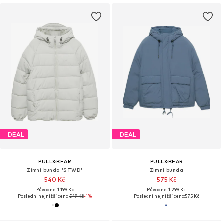
DEAL
DEAL
PULL&BEAR
PULL&BEAR
Zimní bunda 'STWD'
Zimní bunda
540 Kč
575 Kč
Původně: 1 199 Kč
Původně: 1 299 Kč
Poslední nejnižší cena:
549 Kč
-1%
Poslední nejnižší cena:
575 Kč