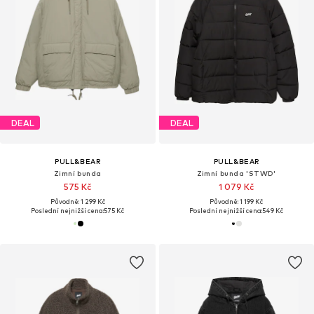
DEAL
DEAL
PULL&BEAR
PULL&BEAR
Zimní bunda
Zimní bunda 'STWD'
575 Kč
1 079 Kč
Původně: 1 299 Kč
Původně: 1 199 Kč
Poslední nejnižší cena:
575 Kč
Poslední nejnižší cena:
549 Kč