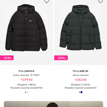
DEAL
DEAL
PULL&BEAR
PULL&BEAR
Zimní bunda 'STWD'
Zimní bunda
1 079 Kč
1 062 Kč
Původně: 1 199 Kč
Původně: 1 249 Kč
Poslední nejnižší cena:
549 Kč
Poslední nejnižší cena:
525 Kč