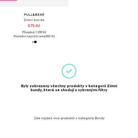
PULL&BEAR
Zimní bunda
575 Kč
Původně: 1 299 Kč
Poslední nejnižší cena:
550 Kč
Byly zobrazeny všechny produkty v kategorii Zimní
bundy, které se shodují s vybranými filtry
Zde najdeš více produktů z kategorie Bundy