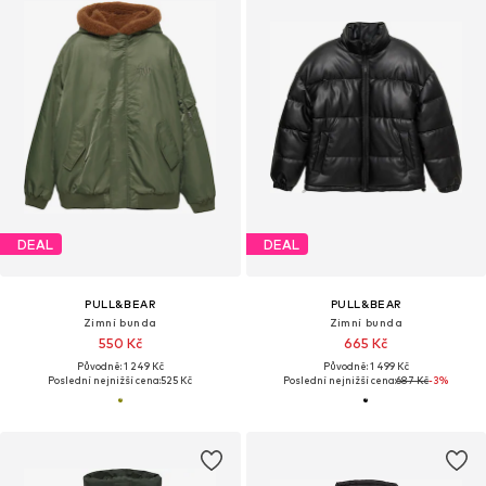
DEAL
DEAL
PULL&BEAR
PULL&BEAR
Zimní bunda
Zimní bunda
550 Kč
665 Kč
Původně: 1 249 Kč
Původně: 1 499 Kč
Poslední nejnižší cena:
525 Kč
Poslední nejnižší cena:
687 Kč
-3%