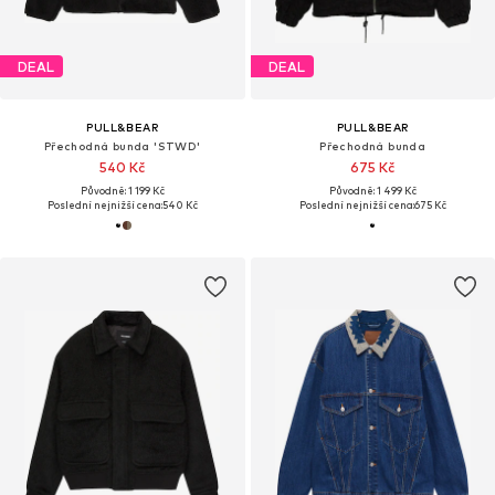
DEAL
DEAL
PULL&BEAR
PULL&BEAR
Přechodná bunda 'STWD'
Přechodná bunda
540 Kč
675 Kč
Původně: 1 199 Kč
Původně: 1 499 Kč
Poslední nejnižší cena:
540 Kč
Poslední nejnižší cena:
675 Kč