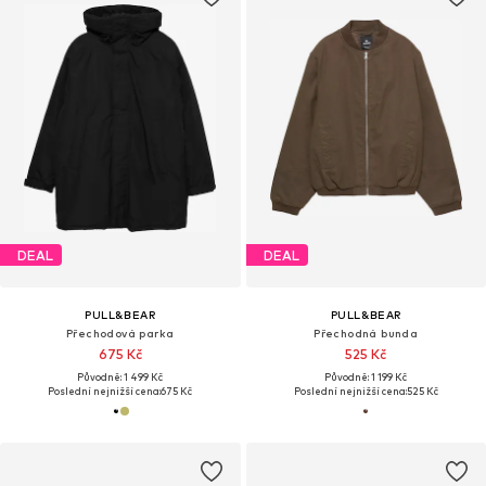
DEAL
DEAL
PULL&BEAR
PULL&BEAR
Přechodová parka
Přechodná bunda
675 Kč
525 Kč
Původně: 1 499 Kč
Původně: 1 199 Kč
Poslední nejnižší cena:
675 Kč
Poslední nejnižší cena:
525 Kč