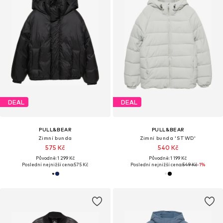
DEAL
DEAL
PULL&BEAR
PULL&BEAR
Zimní bunda
Zimní bunda 'STWD'
575 Kč
540 Kč
Původně: 1 299 Kč
Původně: 1 199 Kč
Poslední nejnižší cena:
575 Kč
Poslední nejnižší cena:
549 Kč
-1%