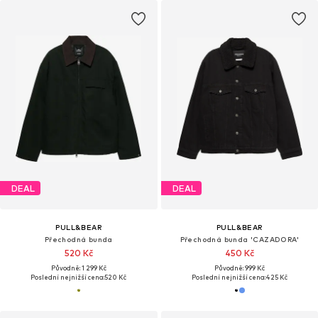
DEAL
DEAL
PULL&BEAR
PULL&BEAR
Přechodná bunda
Přechodná bunda 'CAZADORA'
520 Kč
450 Kč
Původně: 1 299 Kč
Původně: 999 Kč
Poslední nejnižší cena:
520 Kč
Poslední nejnižší cena:
425 Kč