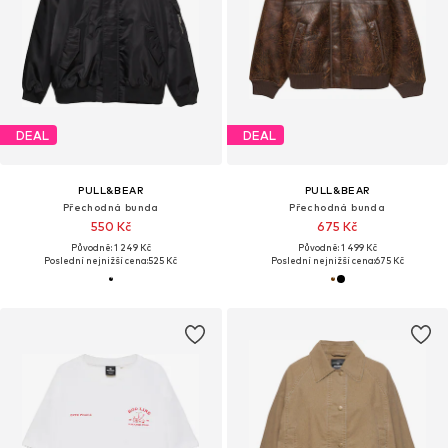
DEAL
DEAL
PULL&BEAR
PULL&BEAR
Přechodná bunda
Přechodná bunda
550 Kč
675 Kč
Původně: 1 249 Kč
Původně: 1 499 Kč
Poslední nejnižší cena:
525 Kč
Poslední nejnižší cena:
675 Kč