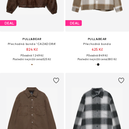
DEAL
DEAL
PULL&BEAR
PULL&BEAR
Přechodná bunda 'CAZADORA'
Přechodná bunda
824 Kč
425 Kč
Původně: 1 249 Kč
Původně: 849 Kč
Poslední nejnižší cena:
525 Kč
Poslední nejnižší cena:
380 Kč