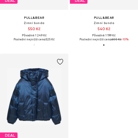
DEAL
DEAL
PULL&BEAR
PULL&BEAR
Zimní bunda
Zimní bunda
550 Kč
540 Kč
Původně: 1 249 Kč
Původně: 1 199 Kč
Poslední nejnižší cena:
525 Kč
Poslední nejnižší cena:
600 Kč
-10%
DEAL