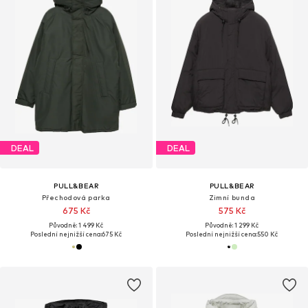
DEAL
DEAL
PULL&BEAR
PULL&BEAR
Přechodová parka
Zimní bunda
675 Kč
575 Kč
Původně: 1 499 Kč
Původně: 1 299 Kč
Poslední nejnižší cena:
675 Kč
Poslední nejnižší cena:
550 Kč