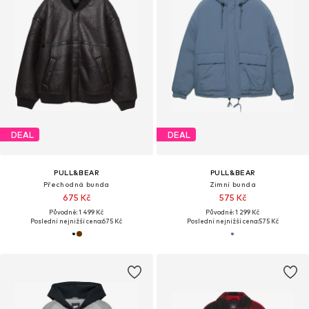
DEAL
DEAL
PULL&BEAR
PULL&BEAR
Přechodná bunda
Zimní bunda
675 Kč
575 Kč
Původně: 1 499 Kč
Původně: 1 299 Kč
Poslední nejnižší cena:
675 Kč
Poslední nejnižší cena:
575 Kč