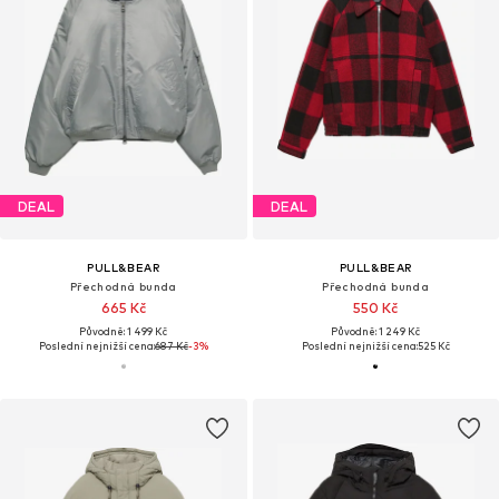
DEAL
DEAL
PULL&BEAR
PULL&BEAR
Přechodná bunda
Přechodná bunda
665 Kč
550 Kč
Původně: 1 499 Kč
Původně: 1 249 Kč
Poslední nejnižší cena:
687 Kč
-3%
Poslední nejnižší cena:
525 Kč