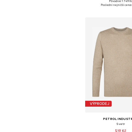
Původně: 1 749 K
Dostupné velikosti: S, M, L,
Poslední nejnižší cena:
Přidat do koš
VÝPRODEJ
PETROL INDUST
Svetr
519 Kč