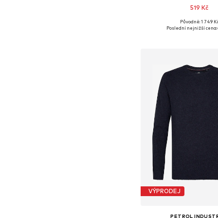
519 Kč
Původně: 1 749 K
Dostupné velikosti: M, L, 
Poslední nejnižší cena:
Přidat do koš
VÝPRODEJ
PETROL INDUST