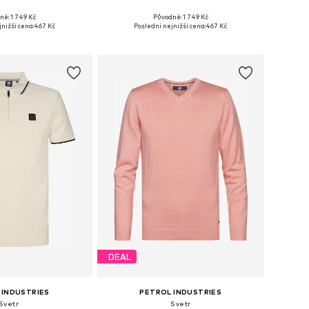
ně: 1 749 Kč
Původně: 1 749 Kč
osti: M, L, XL, XXL
Dostupné velikosti: M, L, XL, XXL
nižší cena:
467 Kč
Poslední nejnižší cena:
467 Kč
 do košíku
Přidat do košíku
DEAL
 INDUSTRIES
PETROL INDUSTRIES
Svetr
Svetr