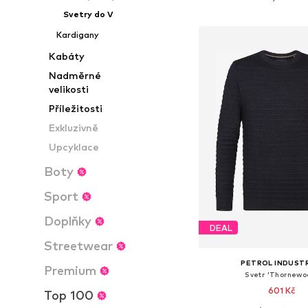
Přidat do koš
Svetry do V
Kardigany
Kabáty
Nadměrné
velikosti
Příležitosti
Exkluzivně
Upcyklace
Boty
Sport
Doplňky
DEAL
Streetwear
PETROL INDUST
Premium
Svetr 'Thornewo
601 Kč
Top 100