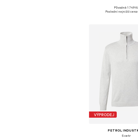
Původně: 1 749 K
Dostupné velikosti: M
Poslední nejnižší cena:
Přidat do koš
VÝPRODEJ
PETROL INDUST
Svetr