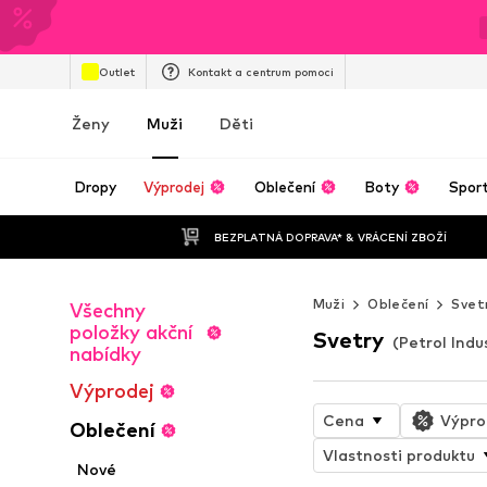
Outlet
Kontakt a centrum pomoci
Ženy
Muži
Děti
Dropy
Výprodej
Oblečení
Boty
Spor
BEZPLATNÁ DOPRAVA* & VRÁCENÍ ZBOŽÍ
Muži
Oblečení
Svet
Všechny
položky akční
Svetry
(Petrol Indu
nabídky
Výprodej
Cena
Výpro
Oblečení
Vlastnosti produktu
Nové