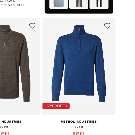
ně: 1 249 Kč
osti: M, L, XL, XXL
nižší cena:
368 Kč
 do košíku
VÝPRODEJ
 INDUSTRIES
PETROL INDUSTRIES
Svetr
Svetr
519 Kč
519 Kč