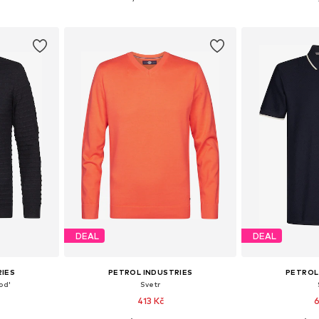
íku
Přidat do košíku
Přidat
DEAL
DEAL
RIES
PETROL INDUSTRIES
PETROL
od'
Svetr
413 Kč
6