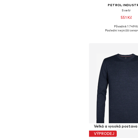
PETROL INDUST
Svetr
551 Kč
Původně: 1 749 K
Dostupné velikost
Poslední nejnižší cena:
Přidat do koš
Velká a vysoká postava
VÝPRODEJ