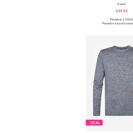
Svetr
629 Kč
Původně: 2 129 K
Dostupné velikosti: M
Poslední nejnižší cena:
Přidat do koš
DEAL