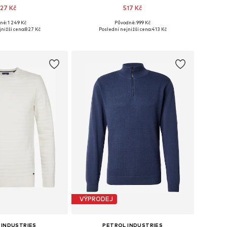
27 Kč
517 Kč
+
12
ně: 1 249 Kč
Původně: 999 Kč
ikosti: M, L, XXL
Dostupné velikosti: M, L, XXL, XXXL
nižší cena:
827 Kč
Poslední nejnižší cena:
413 Kč
 do košíku
Přidat do košíku
VÝPRODEJ
 INDUSTRIES
PETROL INDUSTRIES