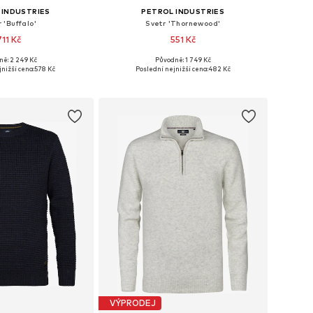
 INDUSTRIES
PETROL INDUSTRIES
 'Buffalo'
Svetr 'Thornewood'
711 Kč
551 Kč
ně: 2 249 Kč
Původně: 1 749 Kč
velikosti: S, M
Dostupné velikosti: M, XL
nižší cena:
578 Kč
Poslední nejnižší cena:
482 Kč
 do košíku
Přidat do košíku
VÝPRODEJ