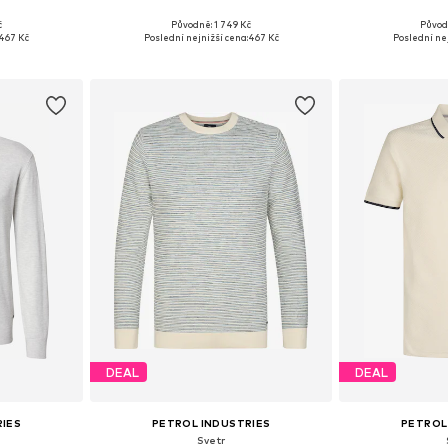
č
Původně: 1 749 Kč
Původ
, L, XL
Dostupné velikosti: S, M, L, XXL
Dostupné velik
467 Kč
Poslední nejnižší cena:
467 Kč
Poslední nej
íku
Přidat do košíku
Přidat
DEAL
DEAL
RIES
PETROL INDUSTRIES
PETROL
Svetr