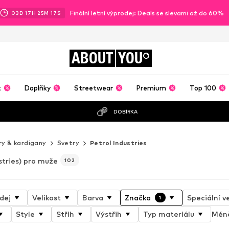
Finální letní výprodej: Deals se slevami až do 60%
03
D
17
H
25
M
14
S
ABOUT
YOU
t
Doplňky
Streetwear
Premium
Top 100
DOBÍRKA
ry & kardigany
Svetry
Petrol Industries
stries) pro muže
102
dej
Velikost
Barva
Značka
Speciální ve
1
Style
Střih
Výstřih
Typ materiálu
Méně