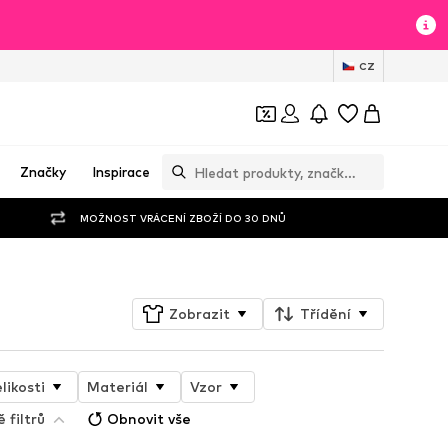
CZ
Značky
Inspirace
MOŽNOST VRÁCENÍ ZBOŽÍ DO 30 DNŮ
Zobrazit
Třídění
likosti
Materiál
Vzor
 filtrů
Obnovit vše