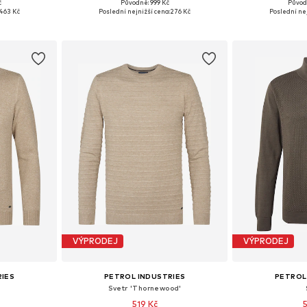
+
12
č
Původně: 999 Kč
Původ
 XL, XXL, XXXL
Dostupné velikosti: L, XL, XXXL
Dostupné velik
463 Kč
Poslední nejnižší cena:
276 Kč
Poslední nej
íku
Přidat do košíku
Přidat
VÝPRODEJ
VÝPRODEJ
RIES
PETROL INDUSTRIES
PETROL
Svetr 'Thornewood'
519 Kč