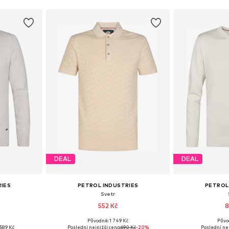
DEAL
DEAL
RIES
PETROL INDUSTRIES
PETROL
Svetr
552 Kč
8
č
Původně: 1 749 Kč
Půvo
XL, XXL, XXXL
Dostupné velikosti: M, L, XL, XXL
Dostupné velikosti
589 Kč
Poslední nejnižší cena:
690 Kč
-20%
Poslední nej