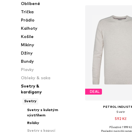
Oblíbené
Trička
Prádlo
Kalhoty
Košile
Mikiny
Džíny
Bundy
Plavky
Obleky & saka
Svetry &
kardigany
DEAL
Svetry
PETROL INDUST
Svetry s kulatým
Svetr
výstřihem
592 Kč
Roláky
Původně: 1 999 K
Dostupné velikosti: M, L, 
Svetry s kapucí
Poslední nejnižší cena: