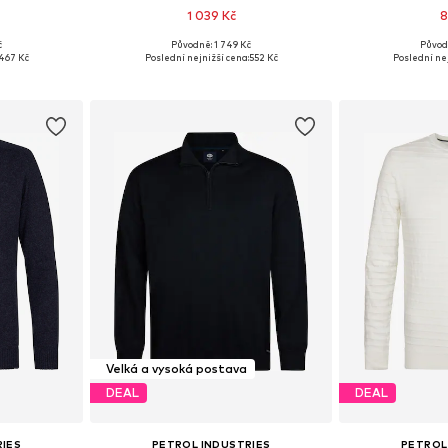
1 039 Kč
8
č
Původně: 1 749 Kč
Původ
XL, XXL, XXXL
Dostupné velikosti: M, XL, XXL, XXXL
Dostupné vel
467 Kč
Poslední nejnižší cena:
552 Kč
Poslední nej
íku
Přidat do košíku
Přidat
Velká a vysoká postava
DEAL
DEAL
RIES
PETROL INDUSTRIES
PETROL