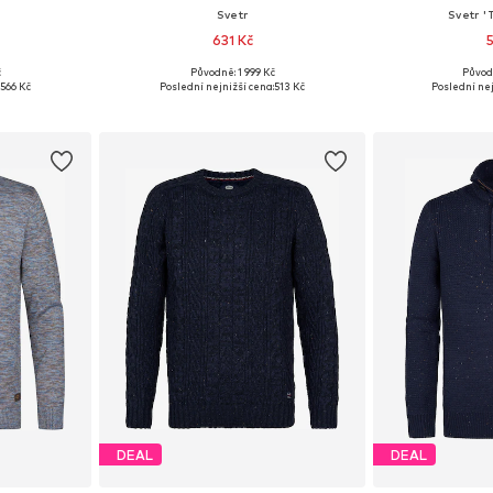
Svetr
Svetr 
631 Kč
č
Původně: 1 999 Kč
Původ
, L, XXL
Dostupné velikosti: XXXL, 5XL
Dostupné vel
566 Kč
Poslední nejnižší cena:
513 Kč
Poslední nej
íku
Přidat do košíku
Přidat
DEAL
DEAL