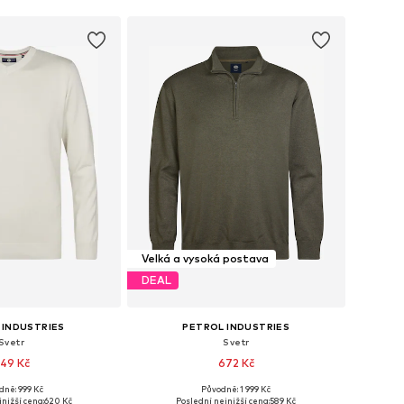
Velká a vysoká postava
DEAL
 INDUSTRIES
PETROL INDUSTRIES
Svetr
Svetr
49 Kč
672 Kč
+
12
dně: 999 Kč
Původně: 1 999 Kč
: S, M, L, XL, XXL, XXXL
Dostupné velikosti: XXXL, 5XL
nižší cena:
620 Kč
Poslední nejnižší cena:
589 Kč