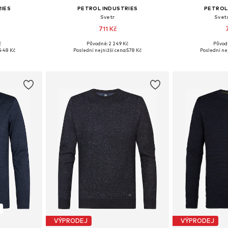
RIES
PETROL INDUSTRIES
PETROL
Svetr
Svetr
711 Kč
č
Původně: 2 249 Kč
Původ
i: L
Dostupné velikosti: M, XL
Dostupné 
448 Kč
Poslední nejnižší cena:
578 Kč
Poslední nej
íku
Přidat do košíku
Přidat
VÝPRODEJ
VÝPRODEJ