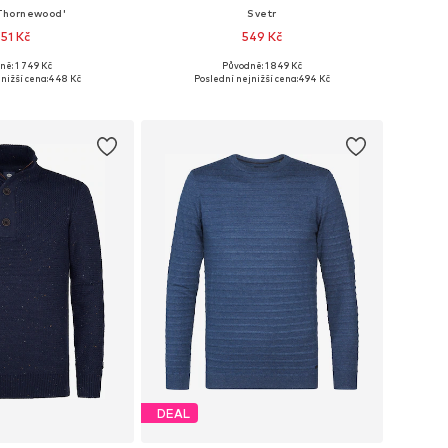
'Thornewood'
Svetr
551 Kč
549 Kč
ně: 1 749 Kč
Původně: 1 849 Kč
ikosti: M, L, XXL
Dostupné velikosti: S, M, XL, XXL
nižší cena:
448 Kč
Poslední nejnižší cena:
494 Kč
 do košíku
Přidat do košíku
DEAL