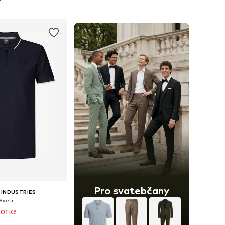
 do košíku
Přidat do košíku
Pro svatebčany
 INDUSTRIES
Svetr
01 Kč