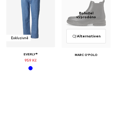
Bohužel
vyprodáno
Alternativen
Exkluzivně
EVERLY®
MARC O'POLO
959 Kč