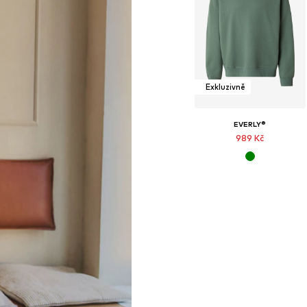
Exkluzivně
EVERLY®
989 Kč