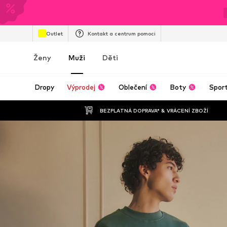
Outlet
Kontakt a centrum pomoci
Ženy
Muži
Děti
Dropy
Výprodej
Oblečení
Boty
Spor
BEZPLATNÁ DOPRAVA* & VRÁCENÍ ZBOŽÍ