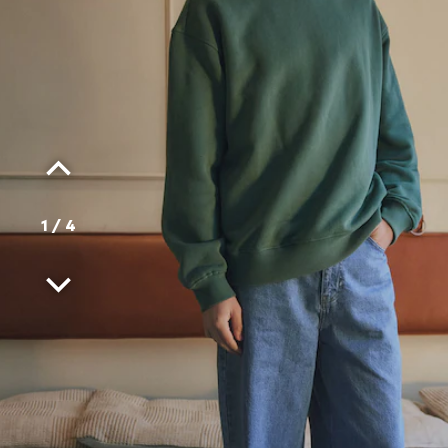
1
/
4