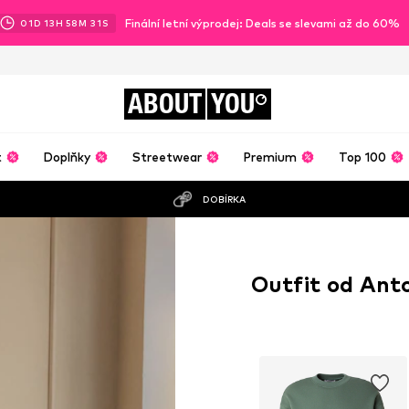
Finální letní výprodej: Deals se slevami až do 60%
01
D
13
H
58
M
30
S
ABOUT
YOU
t
Doplňky
Streetwear
Premium
Top 100
DOBÍRKA
Outfit od Anto