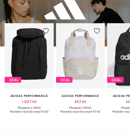
DEAL
DEAL
DEAL
ADIDAS PERFORMANCE
ADIDAS PERFORMANCE
ADIDAS P
1 007 Kč
657 Kč
40
Původně: 2 129 Kč
Původně: 1 129 Kč
Původn
Poslední nejnižší cena:
712 Kč
Poslední nejnižší cena:
470 Kč
Poslední nejn