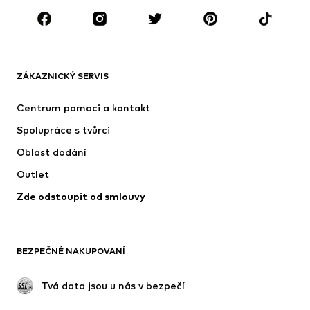
OBLEČENÍ
Nové
Oblíbené
Trička
Džíny
ZÁKAZNICKÝ SERVIS
Bundy
Mikiny
Kalhoty
Košile
Centrum pomoci a kontakt
Prádlo
Svetry & kardigany
Spolupráce s tvůrci
Obleky & saka
Kabáty
Oblast dodání
Plavky
Nadměrné velikosti
Outlet
Příležitosti
Exkluzivně
Zde odstoupit od smlouvy
Upcyklace
BOTY
BEZPEČNÉ NAKUPOVANÍ
Nové
Oblíbené
Kotníkové boty & kozačky
Tenisky
 Tvá data jsou u nás v bezpečí
Polobotky
Sportovní boty