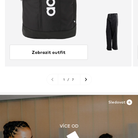
Zobrazit outfit
1
/
7
Sledovat
VÍCE OD