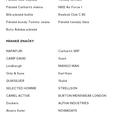
Pánské Carhartt mikina
NIKE Air Force 1
Bílé pánské košile
Reebok Club C 85
Pánské bundy Tommy Jeans
Pánské tenisky Vans
Boty Adidas pánské
PÁNSKÉ ZNAČKY
NAPAPIJRI
Carhartt WIP
CAMP DAVID
Gant
Lindbergh
MANGO MAN
Only & Sons
Karl Kani
QUIKSILVER
!Solid
SELECTED HOMME
STRELLSON
CAMEL ACTIVE
BURTON MENSWEAR LONDON
Dockers
ALPHA INDUSTRIES
Alvaro Soler
NOWADAYS