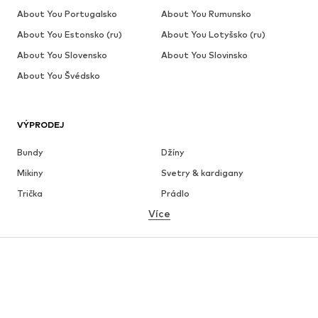
About You Portugalsko
About You Rumunsko
About You Estonsko (ru)
About You Lotyšsko (ru)
About You Slovensko
About You Slovinsko
About You Švédsko
VÝPRODEJ
Bundy
Džíny
Mikiny
Svetry & kardigany
Trička
Prádlo
Více
Kalhoty
Košile
Kabáty
Obleky & saka
Plavky
Nadměrné velikosti
Boty
Sport
Doplňky
Premium