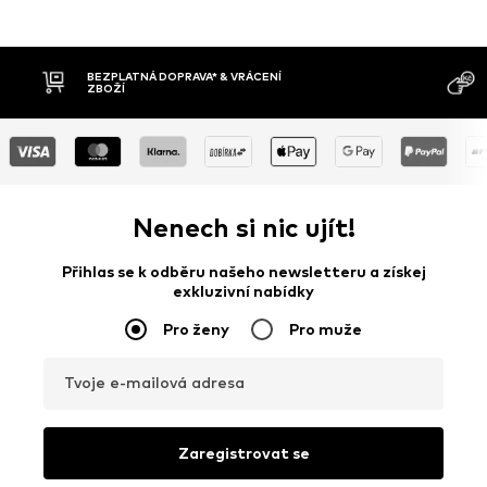
MOŽNOST VR
DOBÍRKA
DNŮ
Nenech si nic ujít!
Přihlas se k odběru našeho newsletteru a získej
exkluzivní nabídky
Pro ženy
Pro muže
Tvoje e-mailová adresa
Zaregistrovat se