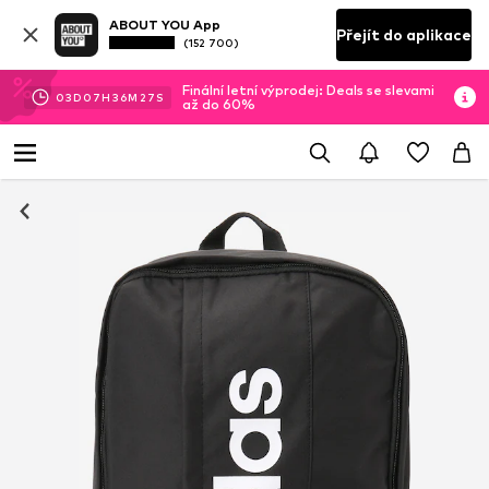
ABOUT YOU App
Přejít do aplikace
(152 700)
Finální letní výprodej: Deals se slevami
03
D
07
H
36
M
26
S
až do 60%