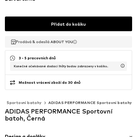
Přidat do košíku
Prodává & odesílá
Prodává & odesílá
Prodává & odesílá
ABOUT YOU
ABOUT YOU
ABOUT YOU
3 - 5 pracovních dnů
Konečné očekávané dodací lhůty budou zobrazeny v košíku.
Možnost vrácení zboží do 30 dnů
y
Sportovní batohy
ADIDAS PERFORMANCE Sportovní batohy
ADIDAS PERFORMANCE Sportovní
batoh, Černá
Design a doplňky