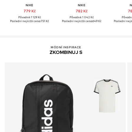
NIKE
NIKE
N
779 Kč
782 Kč
78
Původně: 1 129 Kč
Původně: 1 042 Kč
Původně
Poslední nejnižší cena:
751 Kč
Poslední nejnižší cena:
649 Kč
Poslední nejn
MÓDNÍ INSPIRACE
ZKOMBINUJ S