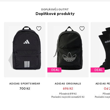
DOPLŇ SVŮJ OUTFIT
Doplňkové produkty
DEAL
DEAL
ADIDAS SPORTSWEAR
ADIDAS ORIGINALS
ADIDAS P
700 Kč
696 Kč
Od 
Původně: 819 Kč
Původn
Poslední nejnižší cena:
620 Kč
Poslední nejn