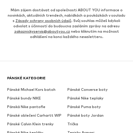
Mám zájem dostávat od společnosti ABOUT YOU informace o
novinkách, aktuálních trendech, nabídkách a poukázkách v souladu
s
Zásady ochrany osobních údajů
. Svůj souhlas můžeš kdykoli
odvolat s účinností do budoucna zasláním zprávy na adresu
zakaznickyservis@aboutyou.cz
nebo kliknutím na možnost
odhlášení na konci každého newsletteru.
PÁNSKÉ KATEGORIE
Pánské Michael Kors batoh
Pánské Converse boty
Pánské bundy NIKE
Pánské Nike teplaky
Pánská Nike pantofle
Pánské Puma boty
Pánské oblečení Carhartt WIP
Pánské boty Jordan
Pánské Calvin Klein trenky
Trička
Pánské Nike tepláky
Tenisky Armani