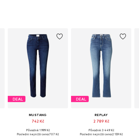
DEAL
DEAL
MUSTANG
REPLAY
742 Kč
2 789 Kč
Původně: 1 999 Kč
Původně: 3 449 Kč
Dostupné v mnoha velikostech
Dostupné v mnoha velikostech
Poslední nejnižší cena:
707 Kč
Poslední nejnižší cena:
2 159 Kč