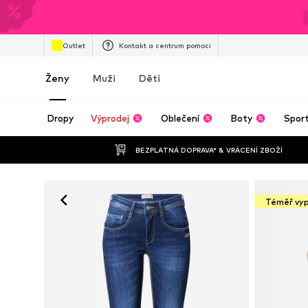
Outlet
Kontakt a centrum pomoci
Ženy
Muži
Děti
Dropy
Výprodej
Oblečení
Boty
Spor
BEZPLATNÁ DOPRAVA* & VRÁCENÍ ZBOŽÍ
Téměř vy