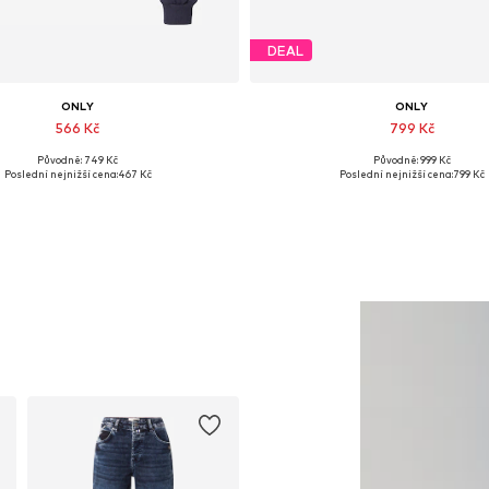
DEAL
ONLY
ONLY
566 Kč
799 Kč
Původně: 749 Kč
Původně: 999 Kč
Dostupné velikosti: L, XL
Dostupné velikosti: 37, 38, 39, 4
Poslední nejnižší cena:
467 Kč
Poslední nejnižší cena:
799 Kč
Přidat do košíku
Přidat do košíku