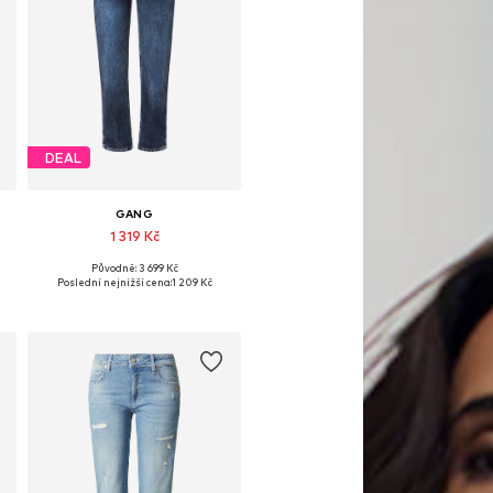
DEAL
GANG
1 319 Kč
Původně: 3 699 Kč
Dostupné v mnoha velikostech
Poslední nejnižší cena:
1 209 Kč
Přidat do košíku