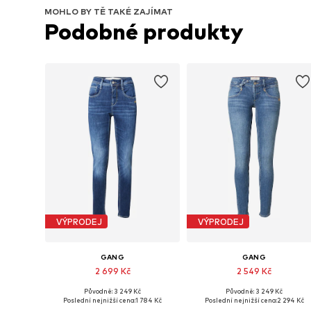
MOHLO BY TĚ TAKÉ ZAJÍMAT
Podobné produkty
VÝPRODEJ
VÝPRODEJ
GANG
GANG
2 699 Kč
2 549 Kč
Původně: 3 249 Kč
Původně: 3 249 Kč
Dostupné v mnoha velikostech
Dostupné v mnoha velikostech
Poslední nejnižší cena:
1 784 Kč
Poslední nejnižší cena:
2 294 Kč