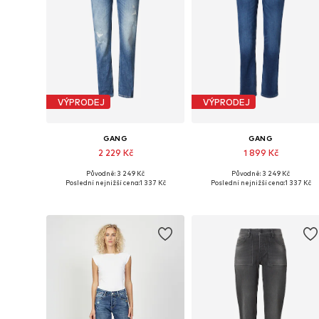
VÝPRODEJ
VÝPRODEJ
GANG
GANG
2 229 Kč
1 899 Kč
Původně: 3 249 Kč
Původně: 3 249 Kč
Dostupné velikosti: 24 x Regular, 25 x Regular, 26 x Regular, 30 x Regular, 31 x Regular, 32 x Regular
Dostupné v mnoha velikostech
Poslední nejnižší cena:
1 337 Kč
Poslední nejnižší cena:
1 337 Kč
Přidat do košíku
Přidat do košíku