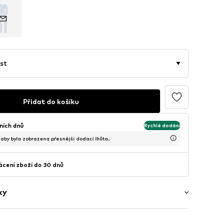
st
Přidat do košíku
ních dnů
Rychlé dodání
, aby byla zobrazena přesnější dodací lhůta.
cení zboží do 30 dnů
ky
ý