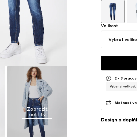
Velikost
Vybrat veliko
2 - 3 pracov
Vyber si velikost
Možnost vrá
Zobrazit
outfity
Design a doplň
Jednobarevn