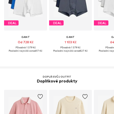
DEAL
DEAL
DEAL
GANT
GANT
G
Od 728 Kč
1 103 Kč
64
Původně: 1 379 Kč
Původně: 1 379 Kč
Původně
Poslední nejnižší cena:
617 Kč
Poslední nejnižší cena:
827 Kč
Poslední nejn
DOPLŇ SVŮJ OUTFIT
Doplňkové produkty