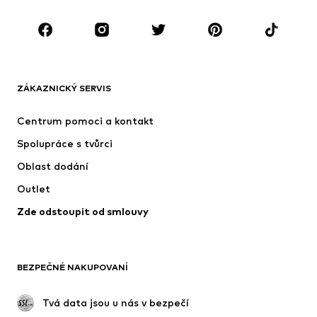
OBLEČENÍ
Nové
Oblíbené
Trička
Džíny
ZÁKAZNICKÝ SERVIS
Bundy
Mikiny
Kalhoty
Košile
Centrum pomoci a kontakt
Prádlo
Svetry & kardigany
Spolupráce s tvůrci
Obleky & saka
Kabáty
Oblast dodání
Plavky
Nadměrné velikosti
Outlet
Příležitosti
Exkluzivně
Zde odstoupit od smlouvy
Upcyklace
BOTY
BEZPEČNÉ NAKUPOVANÍ
Nové
Oblíbené
Kotníkové boty & kozačky
Tenisky
 Tvá data jsou u nás v bezpečí
Polobotky
Sportovní boty