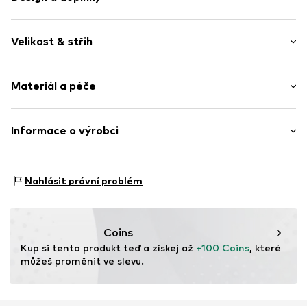
žerzej
Velikost & střih
Položka č.
TB_900013003-6P-93-S
Balení: 6 ks v balení
Materiál a péče
Vrchní materiál: 95% Bavlna, 5% Elastan
Informace o výrobci
Země původu: Indie
Leogra Trading GmbH
Albrechtstraße 4
Nahlásit právní problém
95698 Neualbenreuth
DE
https://www.leogra.de/en/home/
Coins
Kup si tento produkt teď a získej až 
+100 Coins
, které 
můžeš proměnit ve slevu.