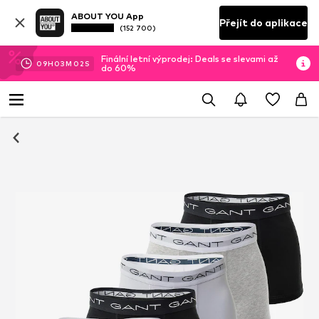
ABOUT YOU App
Přejít do aplikace
(152 700)
Finální letní výprodej: Deals se slevami až
09
H
03
M
01
S
do 60%