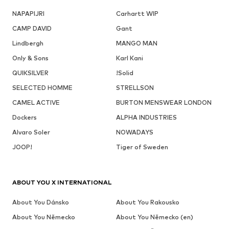
NAPAPIJRI
Carhartt WIP
CAMP DAVID
Gant
Lindbergh
MANGO MAN
Only & Sons
Karl Kani
QUIKSILVER
!Solid
SELECTED HOMME
STRELLSON
CAMEL ACTIVE
BURTON MENSWEAR LONDON
Dockers
ALPHA INDUSTRIES
Alvaro Soler
NOWADAYS
JOOP!
Tiger of Sweden
ABOUT YOU X INTERNATIONAL
About You Dánsko
About You Rakousko
About You Německo
About You Německo (en)