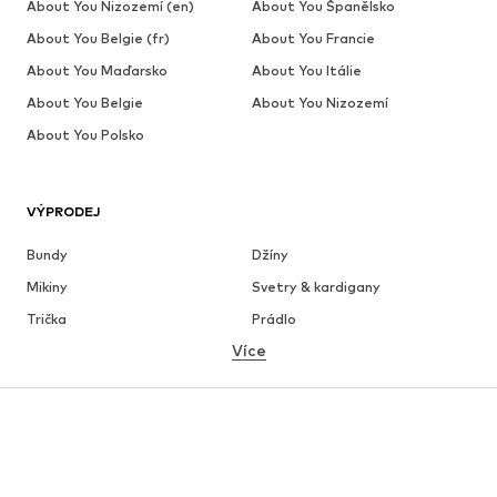
About You Nizozemí (en)
About You Španělsko
About You Belgie (fr)
About You Francie
About You Maďarsko
About You Itálie
About You Belgie
About You Nizozemí
About You Polsko
VÝPRODEJ
Bundy
Džíny
Mikiny
Svetry & kardigany
Trička
Prádlo
Více
Kalhoty
Košile
Kabáty
Obleky & saka
Plavky
Nadměrné velikosti
Boty
Sport
Doplňky
Premium