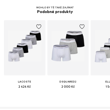
MOHLO BY TĚ TAKÉ ZAJÍMAT
Podobné produkty
LACOSTE
DSQUARED2
EL
2 424 Kč
2 000 Kč
1 5