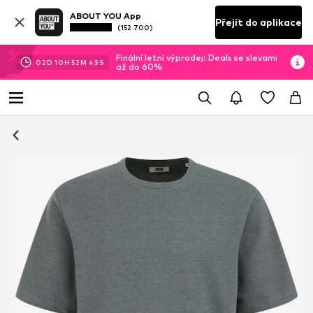
ABOUT YOU App
Přejít do aplikace
(152 700)
Finální letní výprodej: Deals se slevami
02
D
10
H
52
M
43
S
až do 60%