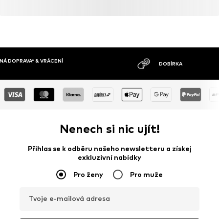
MOŽNOST VR
DOBÍRKA
DNŮ
Nenech si nic ujít!
Přihlas se k odběru našeho newsletteru a získej
exkluzivní nabídky
Pro ženy
Pro muže
Tvoje e-mailová adresa