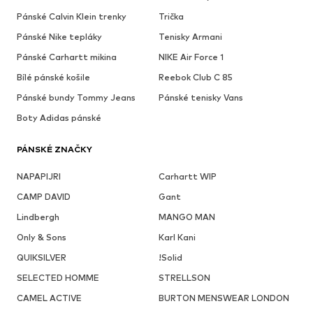
Pánské Calvin Klein trenky
Trička
Pánské Nike tepláky
Tenisky Armani
Pánské Carhartt mikina
NIKE Air Force 1
Bílé pánské košile
Reebok Club C 85
Pánské bundy Tommy Jeans
Pánské tenisky Vans
Boty Adidas pánské
PÁNSKÉ ZNAČKY
NAPAPIJRI
Carhartt WIP
CAMP DAVID
Gant
Lindbergh
MANGO MAN
Only & Sons
Karl Kani
QUIKSILVER
!Solid
SELECTED HOMME
STRELLSON
CAMEL ACTIVE
BURTON MENSWEAR LONDON