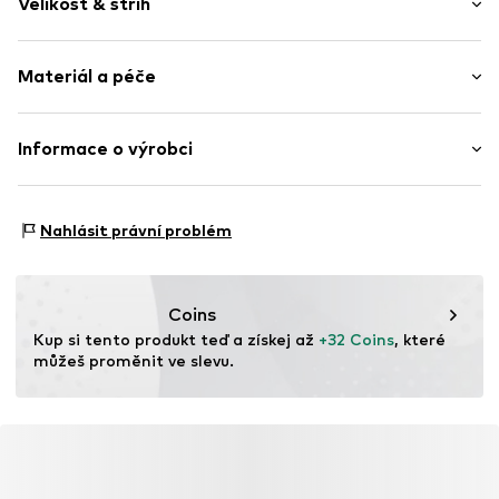
Velikost & střih
žerzej
Kulatý výstřih
Délka rukávu: Čtvrtinový rukáv
Prošitý spodní lem
Materiál a péče
Délka: Normální délka
Rovný lem
Střih: Volný střih
Prošitý límec
Materiál: 55% Polyester - PES, 45% Bavlna
Informace o výrobci
Měkký povrch
Tabulka velikostí
Země původu: Bangladéš
Položka č.
WEFed2t001000002
WE Fashion
Reactorweg 101
Nahlásit právní problém
3542AD Utecht
NL
wecustomerservice@wefashion.com
Coins
Kup si tento produkt teď a získej až 
+32 Coins
, které 
můžeš proměnit ve slevu.