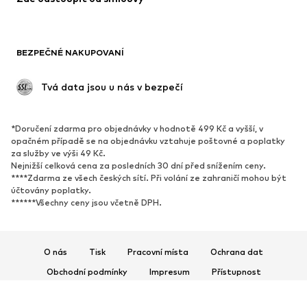
BOTY
BEZPEČNÉ NAKUPOVANÍ
Nové
Oblíbené
Kotníkové boty & kozačky
Tenisky
 Tvá data jsou u nás v bezpečí
Polobotky
Sportovní boty
Otevřené boty
Exkluzivně
*Doručení zdarma pro objednávky v hodnotě 499 Kč a vyšší, v
opačném případě se na objednávku vztahuje poštovné a poplatky
SPORT
za služby ve výši 49 Kč.
Nejnižší celková cena za posledních 30 dní před snížením ceny.
Sportovní oblečení
Druhy sportů
****Zdarma ze všech českých sítí. Při volání ze zahraničí mohou být
účtovány poplatky.
Sportovní boty
Sportovní batohy a tašky
******Všechny ceny jsou včetně DPH.
Sportovní doplňky
DOPLŇKY
O nás
Tisk
Pracovní místa
Ochrana dat
Nové
Obchodní podmínky
Impresum
Kšiltovky & čepice
Přístupnost
Pásky
Bezpečnost produktů
Tašky & batohy