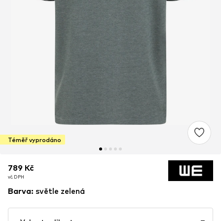
Téměř vyprodáno
789 Kč
789 Kč
vč. DPH
vč. DPH
Barva
:
světle zelená