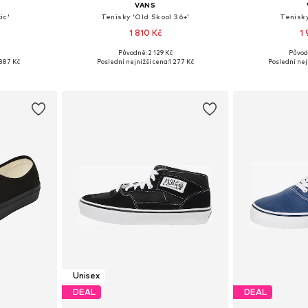
VANS
ic'
Tenisky 'Old Skool 36+'
Tenisky
1 810 Kč
1
č
Původně: 2 129 Kč
Původ
ikostech
Dostupné v mnoha velikostech
Dostupné v 
887 Kč
Poslední nejnižší cena:
1 277 Kč
Poslední nej
íku
Přidat do košíku
Přidat
Unisex
DEAL
DEAL