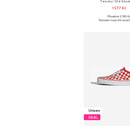
Tenisky 'Old Skool
1 577 Kč
Původně: 2 190 K
Dostupné v mnoha vel
Poslední nejnižší cena:
Přidat do koš
Unisex
DEAL