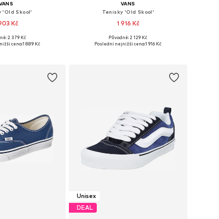
VANS
VANS
 'Old Skool'
Tenisky 'Old Skool'
 903 Kč
1 916 Kč
+
6
ně: 2 379 Kč
Původně: 2 129 Kč
mnoha velikostech
Dostupné v mnoha velikostech
nižší cena:
1 889 Kč
Poslední nejnižší cena:
1 916 Kč
 do košíku
Přidat do košíku
Unisex
DEAL