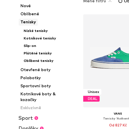
Méně filtrů
Ob
Nové
Oblíbené
Tenisky
Nízké tenisky
Kotníkové tenisky
Slip-on
Plátěné tenisky
Oblíbené tenisky
Otevřené boty
Polobotky
Sportovní boty
Unisex
Kotníkové boty &
DEAL
kozačky
Exkluzivně
VANS
Sport
Tenisky 'Authent
Od 827 Kč
Doplňky