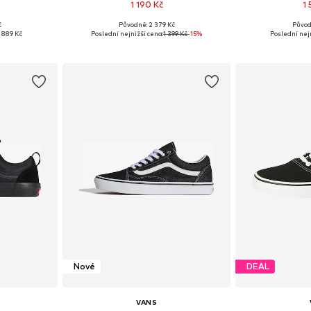
1 190 Kč
1
+
4
č
Původně: 2 379 Kč
Původ
ikostech
Dostupné v mnoha velikostech
Dostupné v 
1 889 Kč
Poslední nejnižší cena:
1 399 Kč
-15%
Poslední nejn
íku
Přidat do košíku
Přidat
Nové
DEAL
VANS