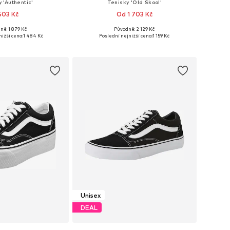
 'Authentic'
Tenisky 'Old Skool'
 503 Kč
Od 1 703 Kč
+
2
+
6
ně: 1 879 Kč
Původně: 2 129 Kč
mnoha velikostech
Dostupné v mnoha velikostech
ižší cena:
1 484 Kč
Poslední nejnižší cena:
1 159 Kč
 do košíku
Přidat do košíku
Unisex
DEAL