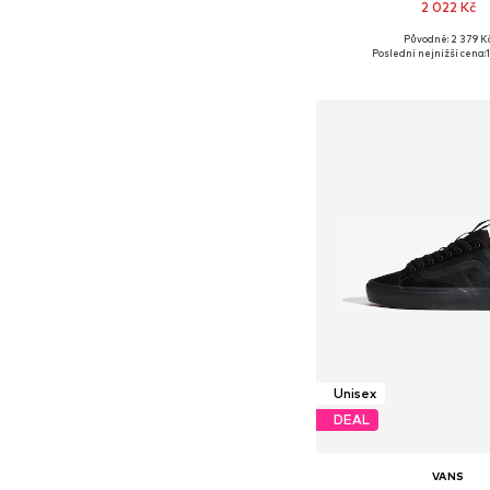
2 022 Kč
Původně: 2 379 K
Dostupné v mnoha vel
Poslední nejnižší cena:
Přidat do koš
Unisex
DEAL
VANS