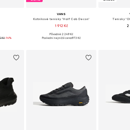
VANS
Kotníkové tenisky 'Half Cab Decon'
Tenisky '
1 912 Kč
2
č
Původně: 2 249 Kč
ikostech
Dostupné v mnoha velikostech
Dostupné v 
5 Kč
-14%
Poslední nejnižší cena:
973 Kč
íku
Přidat do košíku
Přidat