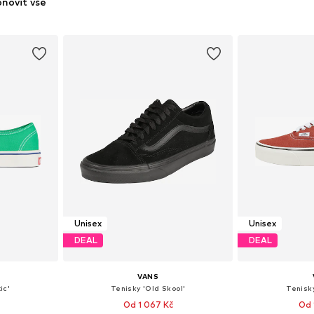
novit vše
Unisex
Unisex
DEAL
DEAL
VANS
ic'
Tenisky 'Old Skool'
Tenisky
Od 1 067 Kč
Od 