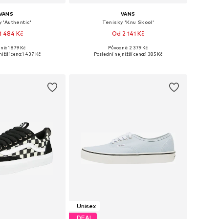
VANS
VANS
 'Authentic'
Tenisky 'Knu Skool'
1 484 Kč
Od 2 141 Kč
+
2
ně: 1 879 Kč
Původně: 2 379 Kč
mnoha velikostech
Dostupné v mnoha velikostech
nižší cena:
1 437 Kč
Poslední nejnižší cena:
1 385 Kč
 do košíku
Přidat do košíku
Unisex
DEAL