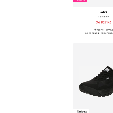
VANS
Tenisky
Od 827 Kč
Původně: 1 999 K
Dostupné v mnoha vel
Poslední nejnižší cena:
96
Přidat do koš
Unisex