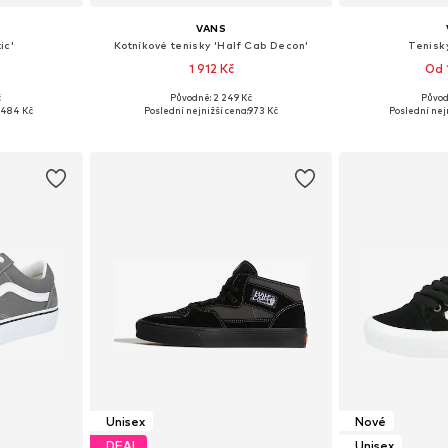
VANS
ic'
Kotníkové tenisky 'Half Cab Decon'
Tenisky
1 912 Kč
Od 
č
Původně: 2 249 Kč
Původ
ikostech
Dostupné v mnoha velikostech
Dostupné v 
 484 Kč
Poslední nejnižší cena:
973 Kč
Poslední nej
íku
Přidat do košíku
Přidat
Unisex
Nové
DEAL
Unisex