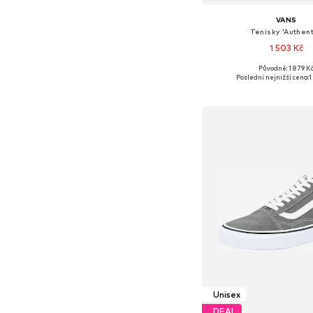
VANS
Tenisky 'Authent
1 503 Kč
+
2
Původně: 1 879 K
Dostupné v mnoha vel
Poslední nejnižší cena:
1
Přidat do koš
Unisex
DEAL