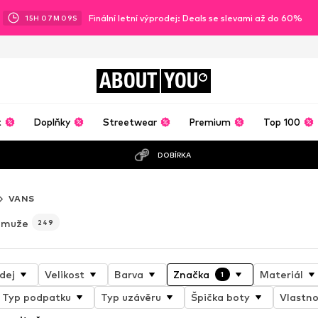
Finální letní výprodej: Deals se slevami až do 60%
15
H
07
M
07
S
ABOUT
YOU
t
Doplňky
Streetwear
Premium
Top 100
DOBÍRKA
VANS
 muže
249
dej
Velikost
Barva
Značka
Materiál
1
Typ podpatku
Typ uzávěru
Špička boty
Vlastno