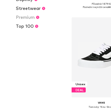
+
1
Původně: 1 879 K
Dostupné v mnoha vel
Poslední nejnižší cena:
8
Streetwear
Přidat do koš
Premium
Top 100
Unisex
DEAL
VANS
Tenisky 'Knu Sko