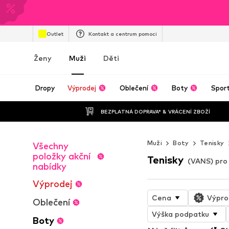
Outlet
Kontakt a centrum pomoci
Ženy
Muži
Děti
Dropy
Výprodej
Oblečení
Boty
Spor
BEZPLATNÁ DOPRAVA* & VRÁCENÍ ZBOŽÍ
Muži
Boty
Tenisky
Všechny
položky akční
Tenisky
(VANS) pro
nabídky
Výprodej
Cena
Výpro
Oblečení
Výška podpatku
Boty