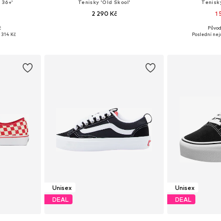
 36+'
Tenisky 'Old Skool'
Tenisky
2 290 Kč
1
č
Původ
ikostech
Dostupné v mnoha velikostech
Dostupné v 
1 314 Kč
Poslední nejn
íku
Přidat do košíku
Přidat
Unisex
Unisex
DEAL
DEAL