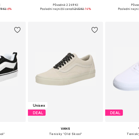
+
6
č
Původně: 2 249 Kč
Původ
ikostech
Dostupné v mnoha velikostech
Dostupné v 
79 Kč
-6%
Poslední nejnižší cena:
1 245 Kč
-14%
Poslední nejni
íku
Přidat do košíku
Přidat
Unisex
DEAL
DEAL
VANS
ol'
Tenisky 'Old Skool'
Tenisky