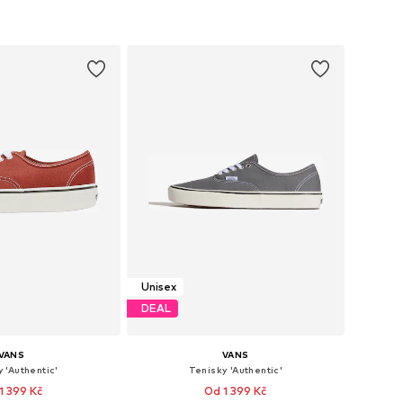
Unisex
DEAL
VANS
VANS
 'Authentic'
Tenisky 'Authentic'
1 399 Kč
Od 1 399 Kč