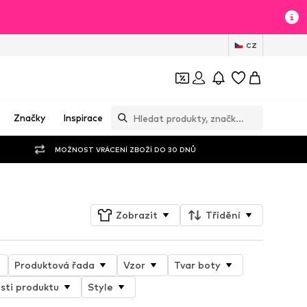
CZ
Značky
Inspirace
MOŽNOST VRÁCENÍ ZBOŽÍ DO 30 DNŮ
Zobrazit
Třídění
Produktová řada
Vzor
Tvar boty
sti produktu
Style