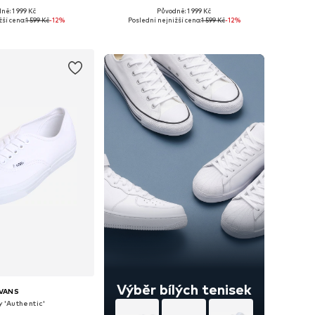
+
1
+
1
ně: 1 999 Kč
Původně: 1 999 Kč
mnoha velikostech
Dostupné v mnoha velikostech
žší cena:
1 599 Kč
-12%
Poslední nejnižší cena:
1 599 Kč
-12%
 do košíku
Přidat do košíku
Výběr bílých tenisek
VANS
 'Authentic'