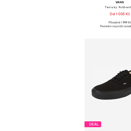
VANS
Tenisky 'Authent
Od 1 035 Kč
Původně: 1 999 K
Dostupné v mnoha vel
Poslední nejnižší cena:
Přidat do koš
DEAL