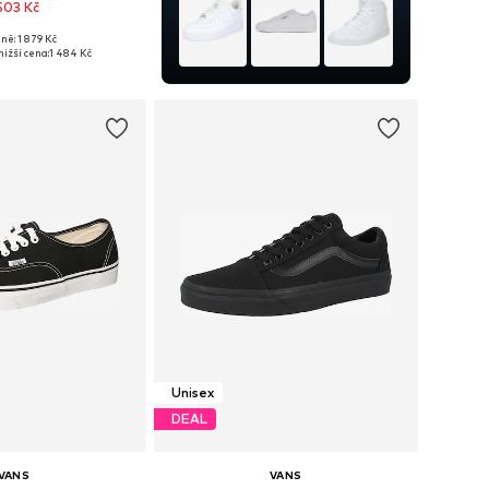
 503 Kč
+
2
ně: 1 879 Kč
mnoha velikostech
ižší cena:
1 484 Kč
 do košíku
Unisex
DEAL
VANS
VANS