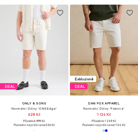
Exkluzivně
DEAL
DEAL
ONLY & SONS
DAN FOX APPAREL
Normální Džíny 'ONSEdge'
Normální Džíny 'Fabrice'
628 Kč
1 124 Kč
Původně: 999 Kč
Původně: 1 249 Kč
Poslední nejnižší cena:
336 Kč
Poslední nejnižší cena:
1 124 Kč