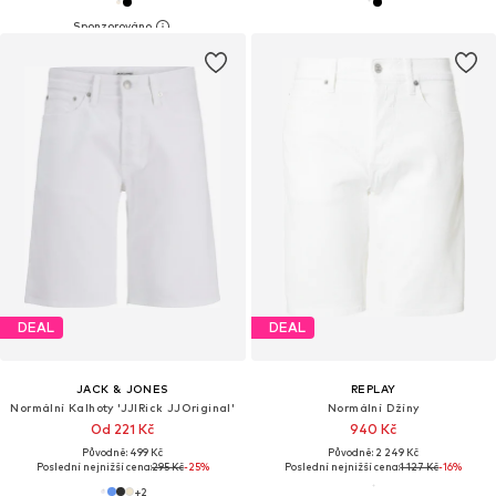
DEAL
DEAL
JACK & JONES
REPLAY
Normální Kalhoty 'JJIRick JJOriginal'
Normální Džíny
Od 221 Kč
940 Kč
Původně: 499 Kč
Původně: 2 249 Kč
Poslední nejnižší cena:
295 Kč
-25%
Poslední nejnižší cena:
1 127 Kč
-16%
+
2