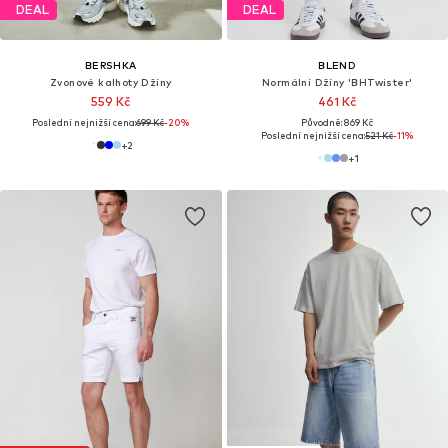
DEAL
DEAL
BERSHKA
BLEND
Zvonové kalhoty Džíny
Normální Džíny 'BHTwister'
559 Kč
461 Kč
Poslední nejnižší cena:
699 Kč
-20%
Původně: 869 Kč
Poslední nejnižší cena:
521 Kč
-11%
+
2
+
1