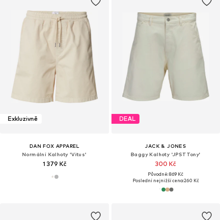
Exkluzivně
DEAL
DAN FOX APPAREL
JACK & JONES
Normální Kalhoty 'Vitus'
Baggy Kalhoty 'JPSTTony'
1 379 Kč
300 Kč
Původně: 869 Kč
Poslední nejnižší cena:
260 Kč