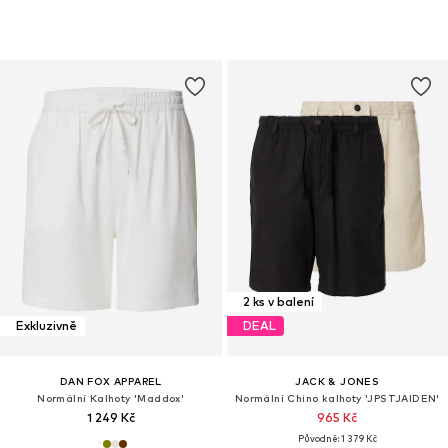
2 ks v balení
Exkluzivně
DEAL
DAN FOX APPAREL
JACK & JONES
Normální Kalhoty 'Maddox'
Normální Chino kalhoty 'JPSTJAIDEN'
1 249 Kč
965 Kč
Původně: 1 379 Kč