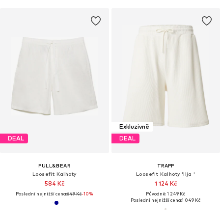
Exkluzivně
DEAL
DEAL
PULL&BEAR
TRAPP
Loosefit Kalhoty
Loosefit Kalhoty 'Ilja '
584 Kč
1 124 Kč
Poslední nejnižší cena:
649 Kč
-10%
Původně: 1 249 Kč
Poslední nejnižší cena:
1 049 Kč