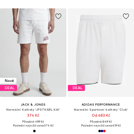
Nové
DEAL
DEAL
JACK & JONES
ADIDAS PERFORMANCE
Normální Kalhoty 'JPSTKARL KAI'
Normální Sportovní kalhoty 'Club'
374 Kč
Od 683 Kč
Původně: 499 Kč
Původně: 849 Kč
Poslední nejnižší cena:
374 Kč
Poslední nejnižší cena:
419 Kč