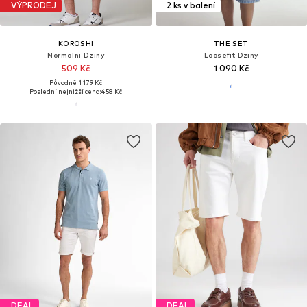
VÝPRODEJ
2 ks v balení
KOROSHI
THE SET
Normální Džíny
Loosefit Džíny
509 Kč
1 090 Kč
Původně: 1 179 Kč
Poslední nejnižší cena:
458 Kč
DEAL
DEAL