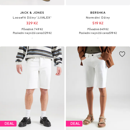
JACK & JONES
BERSHKA
Loosefit Džíny 'JJIALEX'
Normální Džíny
329 Kč
519 Kč
Původně: 749 Kč
Původně: 649 Kč
Poslední nejnižší cena:
329 Kč
Poslední nejnižší cena:
519 Kč
DEAL
DEAL