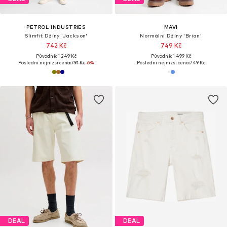
PETROL INDUSTRIES
MAVI
Slimfit Džíny 'Jackson'
Normální Džíny 'Brian'
742 Kč
749 Kč
Původně: 1 249 Kč
Původně: 1 499 Kč
Poslední nejnižší cena:
791 Kč
-6%
Poslední nejnižší cena:
749 Kč
DEAL
DEAL