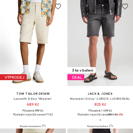
3 ks v balení
VÝPRODEJ
DEAL
TOM TAILOR DENIM
JACK & JONES
Loosefit Džíny 'Waylen'
Normální Džíny 'JJIRICK JJORIGINAL'
689 Kč
825 Kč
Původně: 999 Kč
Původně: 1 499 Kč
Poslední nejnižší cena:
471 Kč
Poslední nejnižší cena:
884 Kč
-6%