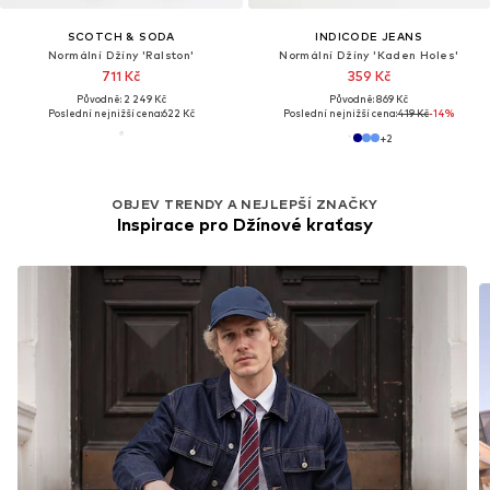
SCOTCH & SODA
INDICODE JEANS
Normální Džíny 'Ralston'
Normální Džíny 'Kaden Holes'
711 Kč
359 Kč
Původně: 2 249 Kč
Původně: 869 Kč
Poslední nejnižší cena:
622 Kč
Poslední nejnižší cena:
419 Kč
-14%
+
2
OBJEV TRENDY A NEJLEPŠÍ ZNAČKY
Inspirace pro Džínové kraťasy