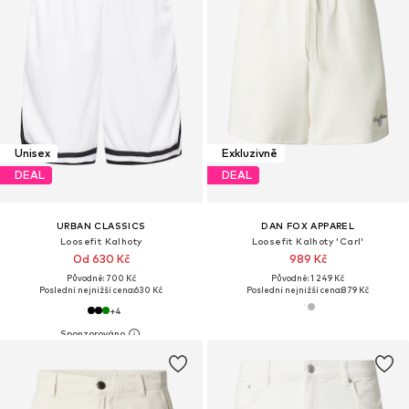
Unisex
Exkluzivně
DEAL
DEAL
URBAN CLASSICS
DAN FOX APPAREL
Loosefit Kalhoty
Loosefit Kalhoty 'Carl'
Od 630 Kč
989 Kč
Původně: 700 Kč
Původně: 1 249 Kč
Poslední nejnižší cena:
630 Kč
Poslední nejnižší cena:
879 Kč
+
4