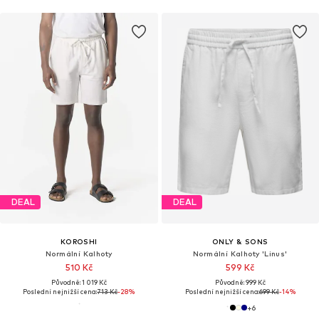
DEAL
DEAL
KOROSHI
ONLY & SONS
Normální Kalhoty
Normální Kalhoty 'Linus'
510 Kč
599 Kč
Původně: 1 019 Kč
Původně: 999 Kč
Poslední nejnižší cena:
713 Kč
-28%
Poslední nejnižší cena:
699 Kč
-14%
+
6