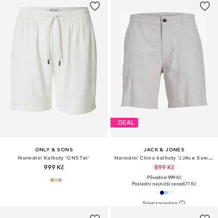
DEAL
ONLY & SONS
JACK & JONES
Normální Kalhoty 'ONSTel'
Normální Chino kalhoty 'JJAce Summer'
999 Kč
899 Kč
Původně: 999 Kč
Poslední nejnižší cena:
671 Kč