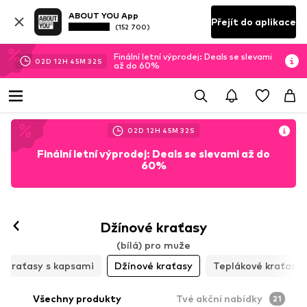
ABOUT YOU App
Přejít do aplikace
(152 700)
Finální letní výprodej: Deals se slevami
02
D
12
H
45
M
29
S
až do 60%
02
D
12
H
45
M
29
S
Finální letní výprodej: Deals se slevami až do
60%
Džínové kraťasy
(bílá) pro muže
Kraťasy s kapsami
Džínové kraťasy
Teplákové kraťasy
Všechny produkty
Tvé akční nabídky
21