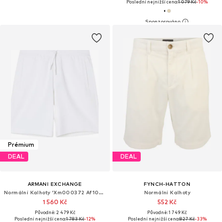
Poslední nejnižší cena:
1 079 Kč
-10%
Prémium
DEAL
DEAL
ARMANI EXCHANGE
FYNCH-HATTON
Normální Kalhoty 'Xm000372 Af10818'
Normální Kalhoty
1 560 Kč
552 Kč
Původně: 2 479 Kč
Původně: 1 749 Kč
Poslední nejnižší cena:
1 783 Kč
-12%
Poslední nejnižší cena:
827 Kč
-33%