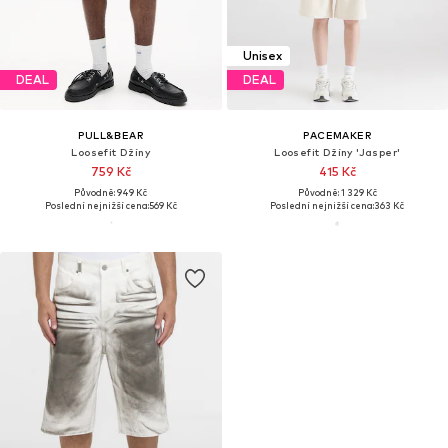
Unisex
DEAL
DEAL
PULL&BEAR
PACEMAKER
Loosefit Džíny
Loosefit Džíny 'Jasper'
759 Kč
415 Kč
Původně: 949 Kč
Původně: 1 329 Kč
Poslední nejnižší cena:
569 Kč
Poslední nejnižší cena:
363 Kč