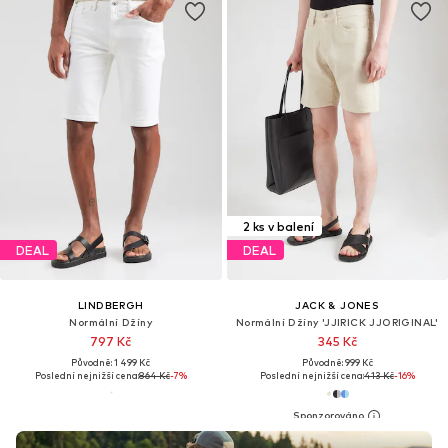
2 ks v balení
DEAL
DEAL
LINDBERGH
JACK & JONES
Normální Džíny
Normální Džíny 'JJIRICK JJORIGINAL'
797 Kč
345 Kč
Původně: 1 499 Kč
Původně: 999 Kč
Poslední nejnižší cena:
864 Kč
-7%
Poslední nejnižší cena:
413 Kč
-16%