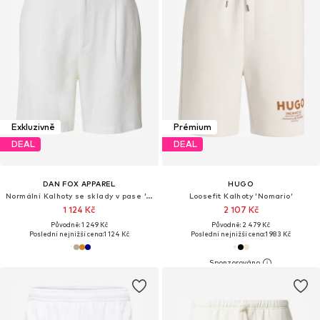
Exkluzivně
Prémium
DEAL
DEAL
DAN FOX APPAREL
HUGO
Normální Kalhoty se sklady v pase 'Alan'
Loosefit Kalhoty 'Nomario'
1 124 Kč
2 107 Kč
Původně: 1 249 Kč
Původně: 2 479 Kč
Poslední nejnižší cena:
1 124 Kč
Poslední nejnižší cena:
1 983 Kč