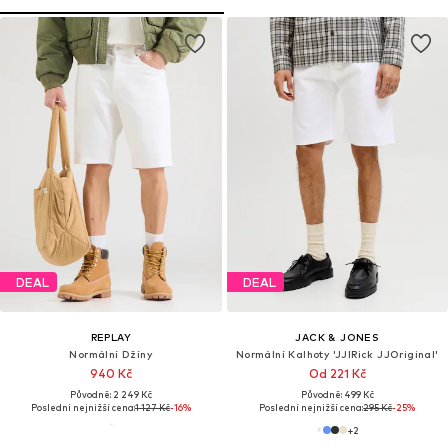
DEAL
DEAL
REPLAY
JACK & JONES
Normální Džíny
Normální Kalhoty 'JJIRick JJOriginal'
940 Kč
Od 221 Kč
Původně: 2 249 Kč
Původně: 499 Kč
Poslední nejnižší cena:
1 127 Kč
-16%
Poslední nejnižší cena:
295 Kč
-25%
+
2