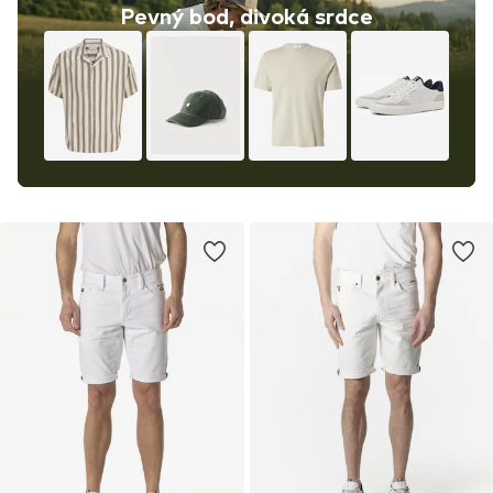
Pevný bod, divoká srdce