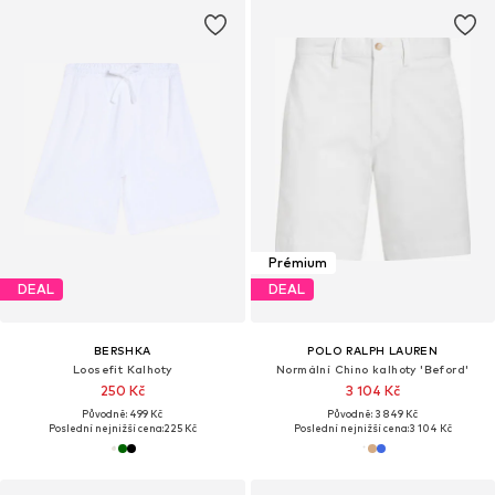
Prémium
DEAL
DEAL
BERSHKA
POLO RALPH LAUREN
Loosefit Kalhoty
Normální Chino kalhoty 'Beford'
250 Kč
3 104 Kč
Původně: 499 Kč
Původně: 3 849 Kč
Poslední nejnižší cena:
225 Kč
Poslední nejnižší cena:
3 104 Kč