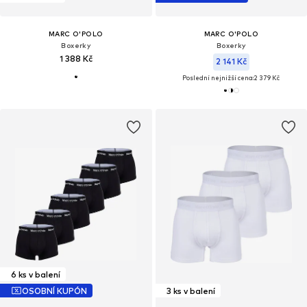
MARC O'POLO
MARC O'POLO
Boxerky
Boxerky
1 388 Kč
2 141 Kč
Poslední nejnižší cena:
2 379 Kč
6 ks v balení
OSOBNÍ KUPÓN
3 ks v balení