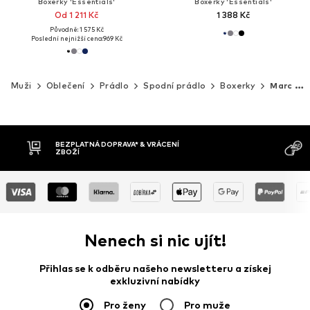
Boxerky 'Essentials'
Boxerky 'Essentials'
Od 1 211 Kč
1 388 Kč
Původně: 1 575 Kč
Poslední nejnižší cena:
969 Kč
Muži
Oblečení
Prádlo
Spodní prádlo
Boxerky
Marc O'Polo
MOŽNOST VR
DOBÍRKA
DNŮ
Nenech si nic ujít!
Přihlas se k odběru našeho newsletteru a získej
exkluzivní nabídky
Pro ženy
Pro muže