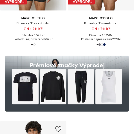
VÝPRODEJ
VÝPRODEJ
MARC O'POLO
MARC O'POLO
Boxerky 'Essentials'
Boxerky 'Essentials'
Od 1 211 Kč
Od 1 211 Kč
Původně: 1 575 Kč
Původně: 1 575 Kč
Poslední nejnižší cena:
969 Kč
Poslední nejnižší cena:
969 Kč
Prémiové značky Výprodej