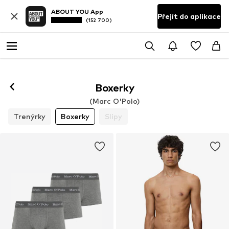
ABOUT YOU App
Přejít do aplikace
(152 700)
Boxerky
(Marc O'Polo)
Trenýrky
Boxerky
Slipy