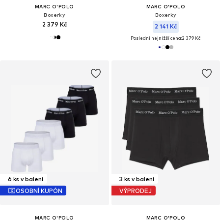
MARC O'POLO
MARC O'POLO
Boxerky
Boxerky
2 379 Kč
2 141 Kč
Poslední nejnižší cena:
2 379 Kč
6 ks v balení
3 ks v balení
OSOBNÍ KUPÓN
VÝPRODEJ
MARC O'POLO
MARC O'POLO