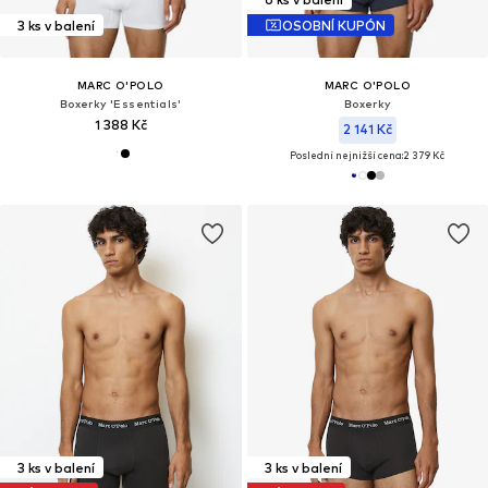
3 ks v balení
OSOBNÍ KUPÓN
MARC O'POLO
MARC O'POLO
Boxerky 'Essentials'
Boxerky
1 388 Kč
2 141 Kč
Poslední nejnižší cena:
2 379 Kč
3 ks v balení
3 ks v balení