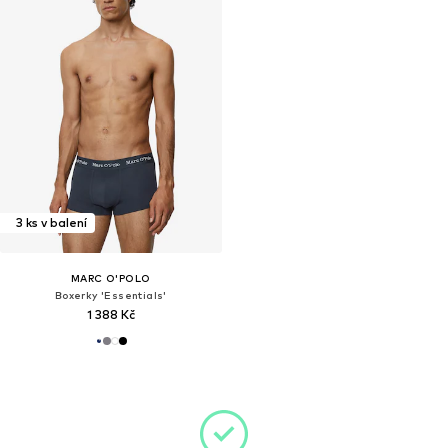
3 ks v balení
MARC O'POLO
Boxerky 'Essentials'
1 388 Kč