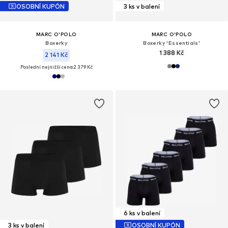
OSOBNÍ KUPÓN
3 ks v balení
MARC O'POLO
MARC O'POLO
Boxerky
Boxerky 'Essentials'
1 388 Kč
2 141 Kč
Poslední nejnižší cena:
2 379 Kč
6 ks v balení
3 ks v balení
OSOBNÍ KUPÓN