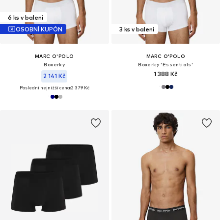
6 ks v balení
OSOBNÍ KUPÓN
3 ks v balení
MARC O'POLO
MARC O'POLO
Boxerky
Boxerky 'Essentials'
1 388 Kč
2 141 Kč
Poslední nejnižší cena:
2 379 Kč