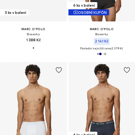
6 ks v balení
3 ks v balení
OSOBNÍ KUPÓN
MARC O'POLO
MARC O'POLO
Boxerky
Boxerky
1 388 Kč
2 141 Kč
Poslední nejnižší cena:
2 379 Kč
6 ks v balení