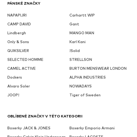
PÁNSKÉ ZNAČKY
NAPAPIJRI
Carhartt WIP
CAMP DAVID
Gant
Lindbergh
MANGO MAN
Only & Sons
Karl Kani
QUIKSILVER
!Solid
SELECTED HOMME
STRELLSON
CAMEL ACTIVE
BURTON MENSWEAR LONDON
Dockers
ALPHA INDUSTRIES
Alvaro Soler
NOWADAYS
JOOP!
Tiger of Sweden
OBLÍBENÉ ZNAČKY V TÉTO KATEGORII
Boxerky JACK & JONES
Boxerky Emporio Armani
Boxerky Calvin Klein Underwear
Boxerky LACOSTE