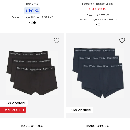
Boxerky
Boxerky 'Essentials'
Od 1 211 Kč
2 141 Kč
Původně: 1 575 Kč
Poslední nejnižší cena:
2 379 Kč
Poslední nejnižší cena:
969 Kč
3 ks v balení
VÝPRODEJ
3 ks v balení
MARC O'POLO
MARC O'POLO