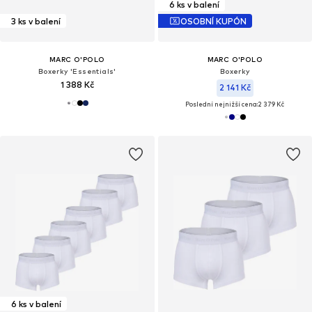
6 ks v balení
3 ks v balení
OSOBNÍ KUPÓN
MARC O'POLO
MARC O'POLO
Boxerky 'Essentials'
Boxerky
1 388 Kč
2 141 Kč
Poslední nejnižší cena:
2 379 Kč
6 ks v balení