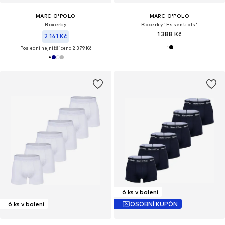
MARC O'POLO
MARC O'POLO
Boxerky
Boxerky 'Essentials'
1 388 Kč
2 141 Kč
Poslední nejnižší cena:
2 379 Kč
6 ks v balení
6 ks v balení
OSOBNÍ KUPÓN