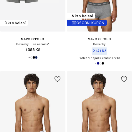
6 ks v balení
3 ks v balení
OSOBNÍ KUPÓN
MARC O'POLO
MARC O'POLO
Boxerky 'Essentials'
Boxerky
1 388 Kč
2 141 Kč
Poslední nejnižší cena:
2 379 Kč