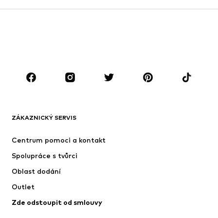
Kabáty
Obleky & saka
Plavky
Nadměrné velikosti
Boty
Sport
Doplňky
Premium
OBLEČENÍ
Nové
Oblíbené
Trička
Džíny
ZÁKAZNICKÝ SERVIS
Bundy
Mikiny
Kalhoty
Košile
Centrum pomoci a kontakt
Prádlo
Svetry & kardigany
Spolupráce s tvůrci
Obleky & saka
Kabáty
Oblast dodání
Plavky
Nadměrné velikosti
Outlet
Příležitosti
Exkluzivně
Zde odstoupit od smlouvy
Upcyklace