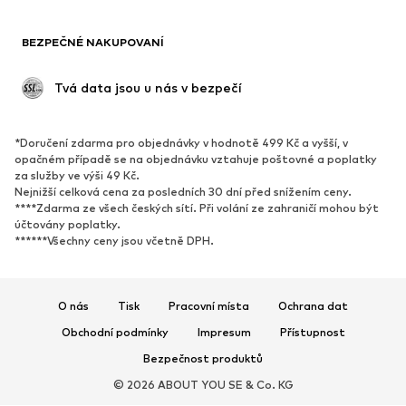
BOTY
BEZPEČNÉ NAKUPOVANÍ
Nové
Oblíbené
Kotníkové boty & kozačky
Tenisky
 Tvá data jsou u nás v bezpečí
Polobotky
Sportovní boty
Otevřené boty
Exkluzivně
*Doručení zdarma pro objednávky v hodnotě 499 Kč a vyšší, v
opačném případě se na objednávku vztahuje poštovné a poplatky
SPORT
za služby ve výši 49 Kč.
Nejnižší celková cena za posledních 30 dní před snížením ceny.
Sportovní oblečení
Druhy sportů
****Zdarma ze všech českých sítí. Při volání ze zahraničí mohou být
účtovány poplatky.
Sportovní boty
Sportovní batohy a tašky
******Všechny ceny jsou včetně DPH.
Sportovní doplňky
DOPLŇKY
O nás
Tisk
Pracovní místa
Ochrana dat
Nové
Obchodní podmínky
Impresum
Kšiltovky & čepice
Přístupnost
Pásky
Bezpečnost produktů
Tašky & batohy
Hodinky
© 2026 ABOUT YOU SE & Co. KG
Šperky