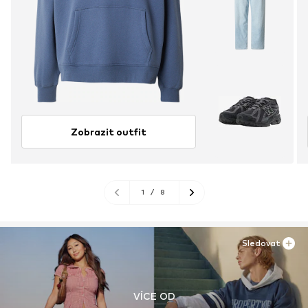
Zobrazit outfit
1
/
8
Sledovat
VÍCE OD