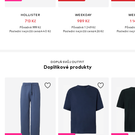
HOLLISTER
WEEKDAY
WE
713 Kč
989 Kč
1 1
Původně: 999 Kč
Původně: 1 249 Kč
Původně
Poslední nejnižší cena:
440 Kč
Poslední nejnižší cena:
426 Kč
Poslední nejn
DOPLŇ SVŮJ OUTFIT
Doplňkové produkty