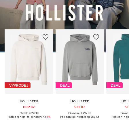
VÝPRODEJ
DEAL
DEAL
HOLLISTER
HOLLISTER
HOL
889 Kč
533 Kč
50
Původně: 999 Kč
Původně: 1 499 Kč
Původn
Poslední nejnižší cena:
899 Kč
-1%
Poslední nejnižší cena:
463 Kč
Poslední nejn