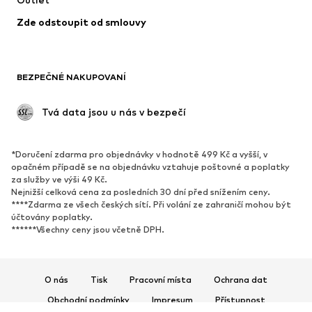
Příležitosti
Exkluzivně
Zde odstoupit od smlouvy
Upcyklace
BOTY
BEZPEČNÉ NAKUPOVANÍ
Nové
Oblíbené
Kotníkové boty & kozačky
Tenisky
 Tvá data jsou u nás v bezpečí
Polobotky
Sportovní boty
Otevřené boty
Exkluzivně
*Doručení zdarma pro objednávky v hodnotě 499 Kč a vyšší, v
opačném případě se na objednávku vztahuje poštovné a poplatky
SPORT
za služby ve výši 49 Kč.
Nejnižší celková cena za posledních 30 dní před snížením ceny.
Sportovní oblečení
Druhy sportů
****Zdarma ze všech českých sítí. Při volání ze zahraničí mohou být
účtovány poplatky.
Sportovní boty
Sportovní batohy a tašky
******Všechny ceny jsou včetně DPH.
Sportovní doplňky
DOPLŇKY
O nás
Tisk
Pracovní místa
Ochrana dat
Nové
Obchodní podmínky
Impresum
Kšiltovky & čepice
Přístupnost