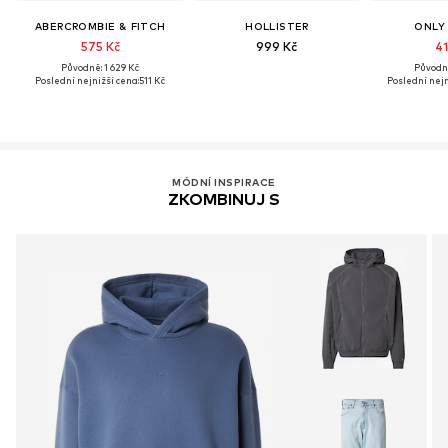
ABERCROMBIE & FITCH
HOLLISTER
ONLY
575 Kč
999 Kč
41
Původně: 1 629 Kč
Původně
Poslední nejnižší cena:
511 Kč
Poslední nejn
MÓDNÍ INSPIRACE
ZKOMBINUJ S