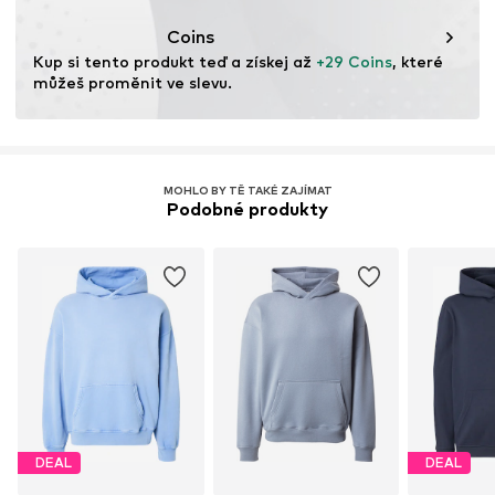
Tento produkt obsahuje recyklované materiály (z
Bělení pomocí kyslíku
předspotřebitelské nebo pospotřebitelské fáze). Použití
Sušit při nízké teplotě
Coins
recyklovaných materiálů pomáhá snižovat potřebu
Kup si tento produkt teď a získej až 
+29 Coins
, které 
nových surovin, minimalizovat odpad a chránit přírodní
můžeš proměnit ve slevu.
zdroje.
Více informací
MOHLO BY TĚ TAKÉ ZAJÍMAT
Podobné produkty
DEAL
DEAL