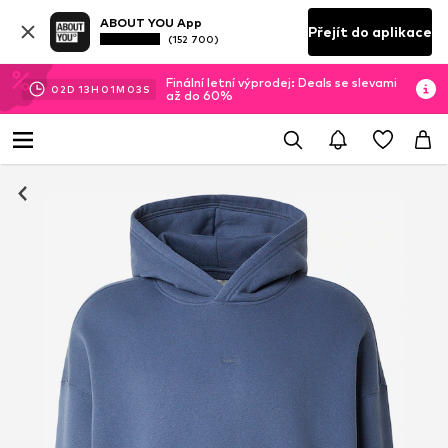
ABOUT YOU App
Přejít do aplikace
(152 700)
Finální letní výprodej: Deals se slevami
02
D
13
H
01
M
02
S
až do 60%