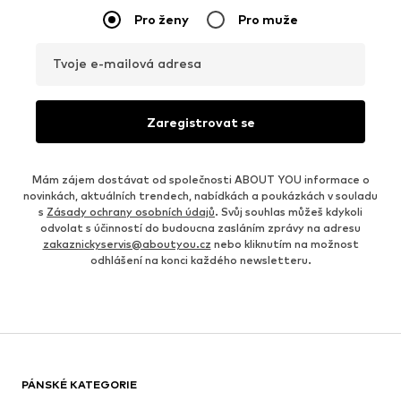
Pro ženy
Pro muže
Tvoje e-mailová adresa
Zaregistrovat se
Mám zájem dostávat od společnosti ABOUT YOU informace o
novinkách, aktuálních trendech, nabídkách a poukázkách v souladu
s
Zásady ochrany osobních údajů
. Svůj souhlas můžeš kdykoli
odvolat s účinností do budoucna zasláním zprávy na adresu
zakaznickyservis@aboutyou.cz
nebo kliknutím na možnost
odhlášení na konci každého newsletteru.
PÁNSKÉ KATEGORIE