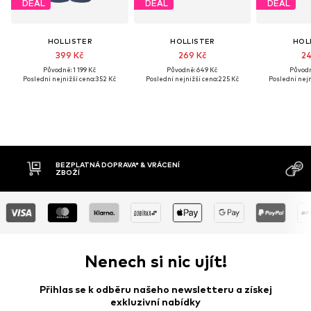
DEAL
DEAL
DEAL
HOLLISTER
HOLLISTER
HOL
399 Kč
269 Kč
24
Původně: 1 199 Kč
Původně: 649 Kč
Původn
Poslední nejnižší cena:
352 Kč
Poslední nejnižší cena:
225 Kč
Poslední nejn
MOŽNOST VR
DOBÍRKA
DNŮ
Nenech si nic ujít!
Přihlas se k odběru našeho newsletteru a získej
exkluzivní nabídky